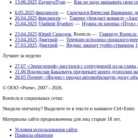
13.06.2025
ZayunyaTyan
—
Как не надо закрывать свои 
6.05.2025
фрилансер
—
Скончался Вячеслав Варванин: ди
26.04.2025
фрилансер
—
Таврин убеждает команду «Авит
25.04.2025
Vladimir Ilyashov
—
Нужна ли кнопка «Пуск» 
23.04.2025
Юрий Синодов
,
Roem.ru
—
Главреду Roem.ru 
23.04.2025
Дмитрий
—
Telegram исполнил прошлогоднее
27.03.2025
Дмитрий
—
Яндекс закроет турбо-страницы
1
Лучшее за неделю
27.07
«Энергопроф» расстался с сотрудницей из-за слива
21.06
Владислав Бакальчук предрекает конец дуополии м
28.05
Почему «Яндекс» продал автомобильную доску объя
© ООО «Роем», 2007 – 2026.
Roem.ru в социальных сетях:
Увидели опечатку? Выделите ее в тексте и нажмите Ctrl+Enter.
Материалы сайта предназначены для лиц старше 18 лет.
Условия использования сайта
Правила общения