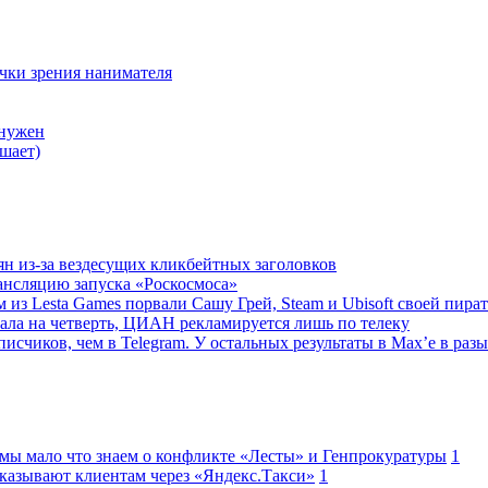
очки зрения нанимателя
 нужен
шает)
ян из-за вездесущих кликбейтных заголовков
ансляцию запуска «Роскосмоса»
 из Lesta Games порвали Сашу Грей, Steam и Ubisoft своей пира
ала на четверть, ЦИАН рекламируется лишь по телеку
исчиков, чем в Telegram. У остальных результаты в Max’е в разы
 мы мало что знаем о конфликте «Лесты» и Генпрокуратуры
1
казывают клиентам через «Яндекс.Такси»
1