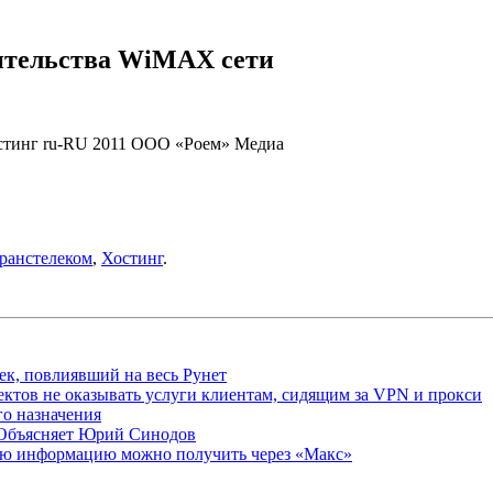
ительства WiMAX сети
стинг
ru-RU
2011
ООО «Роем»
Медиа
ранстелеком
,
Хостинг
.
ек, повлиявший на весь Рунет
ктов не оказывать услуги клиентам, сидящим за VPN и прокси
о назначения
 Объясняет Юрий Синодов
ую информацию можно получить через «Макс»