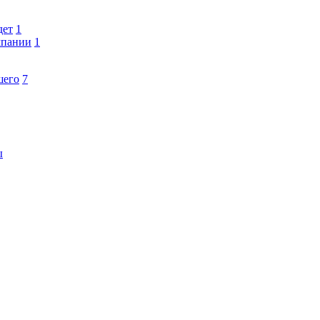
дет
1
мпании
1
шего
7
ы