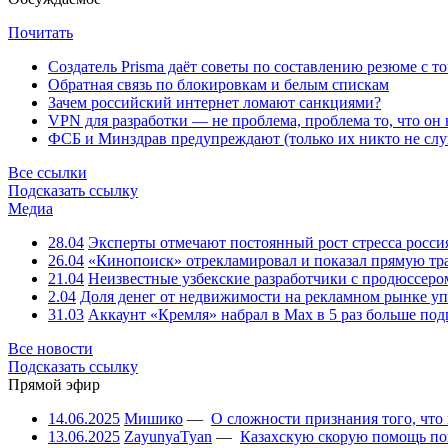
Почитать
Создатель Prisma даёт советы по составлению резюме с т
Обратная связь по блокировкам и белым спискам
Зачем российский интернет ломают санкциями?
VPN для разработки — не проблема, проблема то, что он
ФСБ и Минздрав предупреждают (только их никто не слу
Все ссылки
Подсказать ссылку
Медиа
28.04
Эксперты отмечают постоянный рост стресса росси
26.04
«Кинопоиск» отрекламировал и показал прямую тр
21.04
Неизвестные узбекские разработчики с продюссером
2.04
Доля денег от недвижимости на рекламном рынке уп
31.03
Аккаунт «Кремля» набрал в Max в 5 раз больше подп
Все новости
Подсказать ссылку
Прямой эфир
14.06.2025
Мишико
—
О сложности признания того, что
13.06.2025
ZayunyaTyan
—
Казахскую скорую помощь по