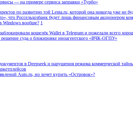
сервисы — на примере сервиса заправки «Турбо»
ректор по развитию той Lenta.ru, которой она никогда уже не бу
о», что Россельхозбанк будет лишь финансовым акционером ко
в Windows вообще?
1
заблокировали кошелёк Wallet в Telegram и пожелали всего хоро
 решение суда о блокировке иноагентского «ВЧК-ОГПУ»
 документов в Deepseek и нарушения режима коммерческой тайн
аркетплейсов
влений Auto.ru, но хочет купить «Островок»?