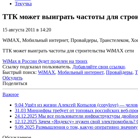
Текучка
ТТК может выиграть частоты для стро
15 августа 2011 в 14:20
WiMAX, Мобильный интернет, Провайдеры, Транстелеком, Хо
ТТК может выиграть частоты для строительства WiMAX сети
WiMax в России будет поделен на троих
Ссылку подсказал пользователь.
Добавляйте свои ссылки
.
Быстрый поиск:
WiMAX
,
Мобильный интернет
,
Провайдеры
,
Т
Обсудить
Поделиться
Важное
9.04
Ушёл из жизни Алексей Копылов (copylove) — челов
31.03
Минцифры требует от топовых российских веб-прое
24.12.2025
Мы все пользователи инфраструктуры двойног
12.12.2025
Зачем «Яндексу» нужен свой электромобиль?
9.09.2025
Размышления о том, какую оперативно значим
Обсуждаемое