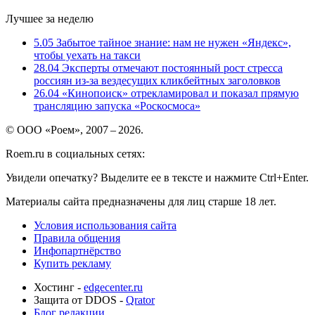
Лучшее за неделю
5.05
Забытое тайное знание: нам не нужен «Яндекс»,
чтобы уехать на такси
28.04
Эксперты отмечают постоянный рост стресса
россиян из-за вездесущих кликбейтных заголовков
26.04
«Кинопоиск» отрекламировал и показал прямую
трансляцию запуска «Роскосмоса»
© ООО «Роем», 2007 – 2026.
Roem.ru в социальных сетях:
Увидели опечатку? Выделите ее в тексте и нажмите Ctrl+Enter.
Материалы сайта предназначены для лиц старше 18 лет.
Условия использования сайта
Правила общения
Инфопартнёрство
Купить рекламу
Хостинг -
edgecenter.ru
Защита от DDOS -
Qrator
Блог редакции