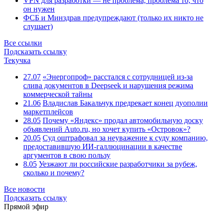
VPN для разработки — не проблема, проблема то, что
он нужен
ФСБ и Минздрав предупреждают (только их никто не
слушает)
Все ссылки
Подсказать ссылку
Текучка
27.07
«Энергопроф» расстался с сотрудницей из-за
слива документов в Deepseek и нарушения режима
коммерческой тайны
21.06
Владислав Бакальчук предрекает конец дуополии
маркетплейсов
28.05
Почему «Яндекс» продал автомобильную доску
объявлений Auto.ru, но хочет купить «Островок»?
20.05
Суд оштрафовал за неуважение к суду компанию,
предоставившую ИИ-галлюцинации в качестве
аргументов в свою пользу
8.05
Уезжают ли российские разработчики за рубеж,
сколько и почему?
Все новости
Подсказать ссылку
Прямой эфир