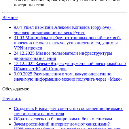
потери пакетов.
Важное
9.04
Ушёл из жизни Алексей Копылов (copylove) —
человек, повлиявший на весь Рунет
31.03
Минцифры требует от топовых российских веб-
проектов не оказывать услуги клиентам, сидящим за
VPN и прокси
24.12.2025
Мы все пользователи инфраструктуры
двойного назначения
12.12.2025
Зачем «Яндексу» нужен свой электромобиль?
Объясняет Юрий Синодов
9.09.2025
Размышления о том, какую оперативно
значимую информацию можно получить через «Макс»
Обсуждаемое
Почитать
Создатель Prisma даёт советы по составлению резюме с
точки зрения нанимателя
Обратная связь по блокировкам и белым спискам
Зачем российский интернет ломают санкциями?