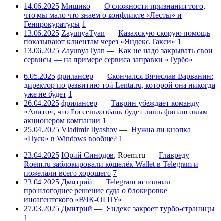
14.06.2025
Мишико
—
О сложности признания того,
что мы мало что знаем о конфликте «Лесты» и
Генпрокуратуры
1
13.06.2025
ZayunyaTyan
—
Казахскую скорую помощь
показывают клиентам через «Яндекс.Такси»
1
13.06.2025
ZayunyaTyan
—
Как не надо закрывать свои
сервисы — на примере сервиса заправки «Турбо»
6.05.2025
фрилансер
—
Скончался Вячеслав Варванин:
директор по развитию той Lenta.ru, которой она никогда
уже не будет
1
26.04.2025
фрилансер
—
Таврин убеждает команду
«Авито», что Россельхозбанк будет лишь финансовым
акционером компании
1
25.04.2025
Vladimir Ilyashov
—
Нужна ли кнопка
«Пуск» в Windows вообще?
1
23.04.2025
Юрий Синодов
,
Roem.ru
—
Главреду
Roem.ru заблокировали кошелёк Wallet в Telegram и
пожелали всего хорошего
7
23.04.2025
Дмитрий
—
Telegram исполнил
прошлогоднее решение суда о блокировке
иноагентского «ВЧК-ОГПУ»
27.03.2025
Дмитрий
—
Яндекс закроет турбо-страницы
1