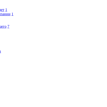
дет
1
мпании
1
шего
7
ы