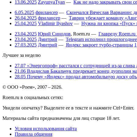
13.06.2025
ZayunyaTyan
—
Как не надо закрывать свои 
6.05.2025
фрилансер
—
Скончался Вячеслав Варванин: ди
26.04.2025
фрилансер
—
Таврин убеждает команду «Авит
25.04.2025
Vladimir Ilyashov
—
Нужна ли кнопка «Пуск» 
23.04.2025
Юрий Синодов
,
Roem.ru
—
Главреду Roem.ru 
23.04.2025
Дмитрий
—
Telegram исполнил прошлогоднее
27.03.2025
Дмитрий
—
Яндекс закроет турбо-страницы
1
Лучшее за неделю
27.07
«Энергопроф» расстался с сотрудницей из-за слива
21.06
Владислав Бакальчук предрекает конец дуополии м
28.05
Почему «Яндекс» продал автомобильную доску объя
© ООО «Роем», 2007 – 2026.
Roem.ru в социальных сетях:
Увидели опечатку? Выделите ее в тексте и нажмите Ctrl+Enter.
Материалы сайта предназначены для лиц старше 18 лет.
Условия использования сайта
Правила общения