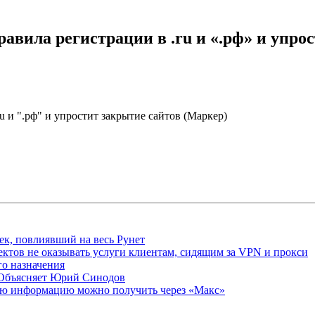
авила регистрации в .ru и «.рф» и упро
u и ".рф" и упростит закрытие сайтов (Маркер)
ек, повлиявший на весь Рунет
ктов не оказывать услуги клиентам, сидящим за VPN и прокси
о назначения
 Объясняет Юрий Синодов
ую информацию можно получить через «Макс»