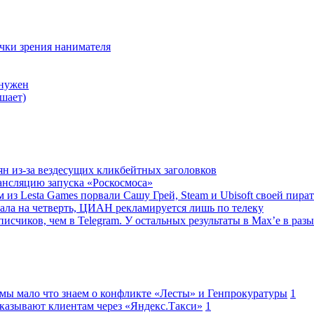
очки зрения нанимателя
 нужен
шает)
ян из-за вездесущих кликбейтных заголовков
ансляцию запуска «Роскосмоса»
 из Lesta Games порвали Сашу Грей, Steam и Ubisoft своей пира
ала на четверть, ЦИАН рекламируется лишь по телеку
исчиков, чем в Telegram. У остальных результаты в Max’е в разы
 мы мало что знаем о конфликте «Лесты» и Генпрокуратуры
1
казывают клиентам через «Яндекс.Такси»
1