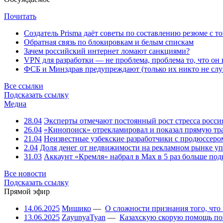
Почитать
Создатель Prisma даёт советы по составлению резюме с т
Обратная связь по блокировкам и белым спискам
Зачем российский интернет ломают санкциями?
VPN для разработки — не проблема, проблема то, что он
ФСБ и Минздрав предупреждают (только их никто не слу
Все ссылки
Подсказать ссылку
Медиа
28.04
Эксперты отмечают постоянный рост стресса росси
26.04
«Кинопоиск» отрекламировал и показал прямую тр
21.04
Неизвестные узбекские разработчики с продюссером
2.04
Доля денег от недвижимости на рекламном рынке уп
31.03
Аккаунт «Кремля» набрал в Max в 5 раз больше подп
Все новости
Подсказать ссылку
Прямой эфир
14.06.2025
Мишико
—
О сложности признания того, что
13.06.2025
ZayunyaTyan
—
Казахскую скорую помощь по