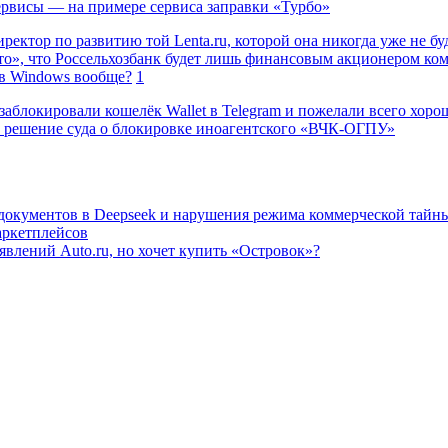
сервисы — на примере сервиса заправки «Турбо»
ректор по развитию той Lenta.ru, которой она никогда уже не бу
о», что Россельхозбанк будет лишь финансовым акционером ко
в Windows вообще?
1
заблокировали кошелёк Wallet в Telegram и пожелали всего хоро
 решение суда о блокировке иноагентского «ВЧК-ОГПУ»
 документов в Deepseek и нарушения режима коммерческой тайн
аркетплейсов
влений Auto.ru, но хочет купить «Островок»?