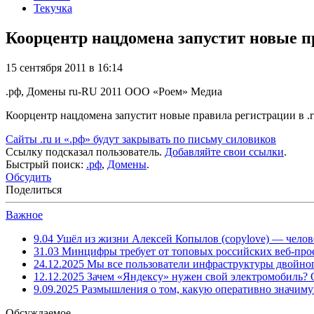
Текучка
Коорцентр нацдомена запустит новые пр
15 сентября 2011 в 16:14
.рф, Домены
ru-RU
2011
ООО «Роем»
Медиа
Коорцентр нацдомена запустит новые правила регистрации в .r
Сайты .ru и «.рф» будут закрывать по письму силовиков
Ссылку подсказал пользователь.
Добавляйте свои ссылки
.
Быстрый поиск:
.рф
,
Домены
.
Обсудить
Поделиться
Важное
9.04
Ушёл из жизни Алексей Копылов (copylove) — челов
31.03
Минцифры требует от топовых российских веб-прое
24.12.2025
Мы все пользователи инфраструктуры двойног
12.12.2025
Зачем «Яндексу» нужен свой электромобиль?
9.09.2025
Размышления о том, какую оперативно значим
Обсуждаемое