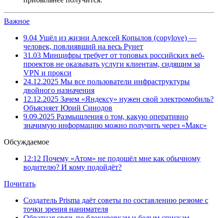
Важное
9.04
Ушёл из жизни Алексей Копылов (copylove) —
человек, повлиявший на весь Рунет
31.03
Минцифры требует от топовых российских веб-
проектов не оказывать услуги клиентам, сидящим за
VPN и прокси
24.12.2025
Мы все пользователи инфраструктуры
двойного назначения
12.12.2025
Зачем «Яндексу» нужен свой электромобиль?
Объясняет Юрий Синодов
9.09.2025
Размышления о том, какую оперативно
значимую информацию можно получить через «Макс»
Обсуждаемое
12:12
Почему «Атом» не подошёл мне как обычному
водителю? И кому подойдёт?
Почитать
Создатель Prisma даёт советы по составлению резюме с
точки зрения нанимателя
Обратная связь по блокировкам и белым спискам