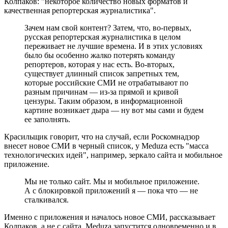
Колпаков: "некоторое количество новых форматов и
качественная репортерская журналистика".
Зачем нам свой контент? Затем, что, во-первых,
русская репортерская журналистика в целом
переживает не лучшие времена. И в этих условиях
было бы особенно жалко потерять команду
репортеров, которая у нас есть. Во-вторых,
существует длинный список запретных тем,
которые российские СМИ не отрабатывают по
разным причинам — из-за прямой и кривой
цензуры. Таким образом, в информационной
картине возникает дыра — ну вот мы сами и будем
ее заполнять.
Красильщик говорит, что на случай, если Роскомнадзор
внесет новое СМИ в черный список, у Meduza есть "масса
технологических идей", например, зеркало сайта и мобильное
приложение.
Мы не только сайт. Мы и мобильное приложение.
А с блокировкой приложений я — пока что — не
сталкивался.
Именно с приложения и началось новое СМИ, рассказывает
Колпаков, а не с сайта. Meduza запустится одновременно и в