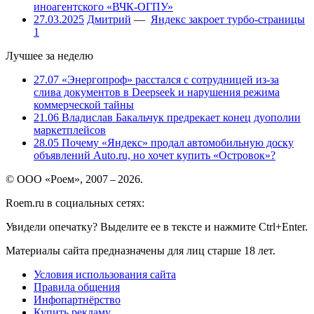
иноагентского «ВЧК-ОГПУ»
27.03.2025
Дмитрий
—
Яндекс закроет турбо-страницы
1
Лучшее за неделю
27.07
«Энергопроф» расстался с сотрудницей из-за
слива документов в Deepseek и нарушения режима
коммерческой тайны
21.06
Владислав Бакальчук предрекает конец дуополии
маркетплейсов
28.05
Почему «Яндекс» продал автомобильную доску
объявлений Auto.ru, но хочет купить «Островок»?
© ООО «Роем», 2007 – 2026.
Roem.ru в социальных сетях:
Увидели опечатку? Выделите ее в тексте и нажмите Ctrl+Enter.
Материалы сайта предназначены для лиц старше 18 лет.
Условия использования сайта
Правила общения
Инфопартнёрство
Купить рекламу