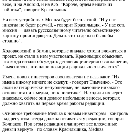
вебе, и на Android, и на iOS. "Короче, будем вещать из
чайника", говорит Красильщик.
На всех устройствах Meduza будет бесплатной. "И у нас
никогда не будет paywall, - говорит Красильщик. - У нас есть
миссия — давать русскоязычному читателю объективную
картину происходящего. Делать это за деньги было бы
странно".
Ходорковский и Зимин, которые вначале хотели вложиться в
проект, не стали в нем участвовать. Красильщик объясняет,
что когда начали обсуждать детали акционерного соглашения,
"выяснилось, что наши позиции радикально отличаются".
Имена новых инвесторов сооснователи не называют. "Их
имена никому ничего не скажут, - говорит Тимченко. - Это
люди категорически непубличные, не имеющие никакого
отношения ни к медиа, ни к политике". Находили их через
знакомых, сейчас они делают небольшие взносы, которых
должно хватить на первое время работы редакции.
Основное требование Meduza к новым инвесторам - контроль
над ресурсом всегда должна оставаться у редакции, говорит
Колпаков. При этом редакция планирует все вложенные
деньги вернуть - по словам Красильщика, Meduza