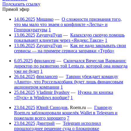
Подсказать ссылку
Прямой эфир
14.06.2025
Мишико
—
О сложности признания того,
что мы мало что знаем о конфликте «Лесты» и
Генпрокуратуры
1
13.06.2025
ZayunyaTyan
—
Казахскую скорую помощь
показывают клиентам через «Яндекс.Такси»
1
13.06.2025
ZayunyaTyan
—
Как не надо закрывать свои
сервисы — на примере сервиса заправки «Турбо»
6.05.2025
фрилансер
—
Скончался Вячеслав Варванин:
директор по развитию той Lenta.ru, которой она никогда
уже не будет
1
26.04.2025
фрилансер
—
Таврин убеждает команду
«Авито», что Россельхозбанк будет лишь финансовым
акционером компании
1
25.04.2025
Vladimir Ilyashov
—
Нужна ли кнопка
«Пуск» в Windows вообще?
1
23.04.2025
Юрий Синодов
,
Roem.ru
—
Главреду
Roem.ru заблокировали кошелёк Wallet в Telegram и
пожелали всего хорошего
7
23.04.2025
Дмитрий
—
Telegram исполнил
прошлогоднее решение суда о блокировке