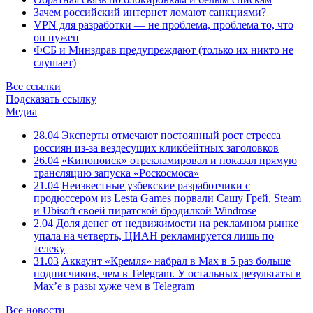
Зачем российский интернет ломают санкциями?
VPN для разработки — не проблема, проблема то, что
он нужен
ФСБ и Минздрав предупреждают (только их никто не
слушает)
Все ссылки
Подсказать ссылку
Медиа
28.04
Эксперты отмечают постоянный рост стресса
россиян из-за вездесущих кликбейтных заголовков
26.04
«Кинопоиск» отрекламировал и показал прямую
трансляцию запуска «Роскосмоса»
21.04
Неизвестные узбекские разработчики с
продюссером из Lesta Games порвали Сашу Грей, Steam
и Ubisoft своей пиратской бродилкой Windrose
2.04
Доля денег от недвижимости на рекламном рынке
упала на четверть, ЦИАН рекламируется лишь по
телеку
31.03
Аккаунт «Кремля» набрал в Max в 5 раз больше
подписчиков, чем в Telegram. У остальных результаты в
Max’е в разы хуже чем в Telegram
Все новости