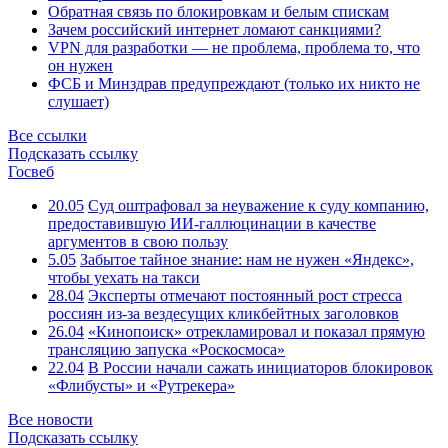
Обратная связь по блокировкам и белым спискам
Зачем российский интернет ломают санкциями?
VPN для разработки — не проблема, проблема то, что
он нужен
ФСБ и Минздрав предупреждают (только их никто не
слушает)
Все ссылки
Подсказать ссылку
Госвеб
20.05
Суд оштрафовал за неуважение к суду компанию,
предоставившую ИИ-галлюцинации в качестве
аргументов в свою пользу
5.05
Забытое тайное знание: нам не нужен «Яндекс»,
чтобы уехать на такси
28.04
Эксперты отмечают постоянный рост стресса
россиян из-за вездесущих кликбейтных заголовков
26.04
«Кинопоиск» отрекламировал и показал прямую
трансляцию запуска «Роскосмоса»
22.04
В России начали сажать инициаторов блокировок
«Флибусты» и «Рутрекера»
Все новости
Подсказать ссылку