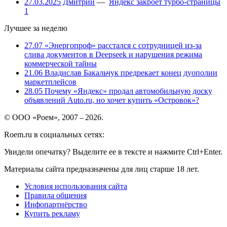
27.03.2025
Дмитрий
—
Яндекс закроет турбо-страницы
1
Лучшее за неделю
27.07
«Энергопроф» расстался с сотрудницей из-за
слива документов в Deepseek и нарушения режима
коммерческой тайны
21.06
Владислав Бакальчук предрекает конец дуополии
маркетплейсов
28.05
Почему «Яндекс» продал автомобильную доску
объявлений Auto.ru, но хочет купить «Островок»?
© ООО «Роем», 2007 – 2026.
Roem.ru в социальных сетях:
Увидели опечатку? Выделите ее в тексте и нажмите Ctrl+Enter.
Материалы сайта предназначены для лиц старше 18 лет.
Условия использования сайта
Правила общения
Инфопартнёрство
Купить рекламу