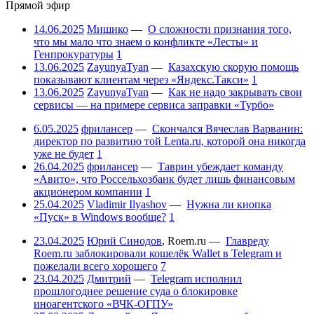
Прямой эфир
14.06.2025
Мишико
—
О сложности признания того,
что мы мало что знаем о конфликте «Лесты» и
Генпрокуратуры
1
13.06.2025
ZayunyaTyan
—
Казахскую скорую помощь
показывают клиентам через «Яндекс.Такси»
1
13.06.2025
ZayunyaTyan
—
Как не надо закрывать свои
сервисы — на примере сервиса заправки «Турбо»
6.05.2025
фрилансер
—
Скончался Вячеслав Варванин:
директор по развитию той Lenta.ru, которой она никогда
уже не будет
1
26.04.2025
фрилансер
—
Таврин убеждает команду
«Авито», что Россельхозбанк будет лишь финансовым
акционером компании
1
25.04.2025
Vladimir Ilyashov
—
Нужна ли кнопка
«Пуск» в Windows вообще?
1
23.04.2025
Юрий Синодов
,
Roem.ru
—
Главреду
Roem.ru заблокировали кошелёк Wallet в Telegram и
пожелали всего хорошего
7
23.04.2025
Дмитрий
—
Telegram исполнил
прошлогоднее решение суда о блокировке
иноагентского «ВЧК-ОГПУ»