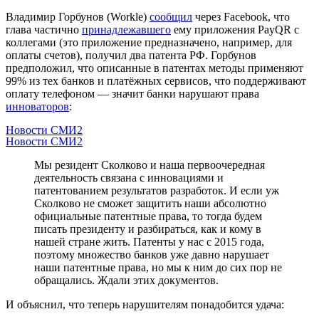
Владимир Горбунов (Workle)
сообщил
через Facebook, что
глава частично
принадлежавшего
ему приложения PayQR с
коллегами (это приложение предназначено, например, для
оплаты счетов), получил два патента РФ. Горбунов
предположил, что описанные в патентах методы применяют
99% из тех банков и платёжных сервисов, что поддерживают
оплату телефоном — значит банки нарушают права
инноваторов
:
Новости СМИ2
Новости СМИ2
Мы резидент Сколково и наша первоочередная
деятельность связана с инновациями и
патентованием результатов разработок. И если уж
Сколково не сможет защитить наши абсолютно
официальные патентные права, то тогда будем
писать президенту и разбираться, как и кому в
нашей стране жить. Патенты у нас с 2015 года,
поэтому множество банков уже давно нарушает
наши патентные права, но мы к ним до сих пор не
обращались. Ждали этих документов.
И объяснил, что теперь нарушителям понадобится удача: