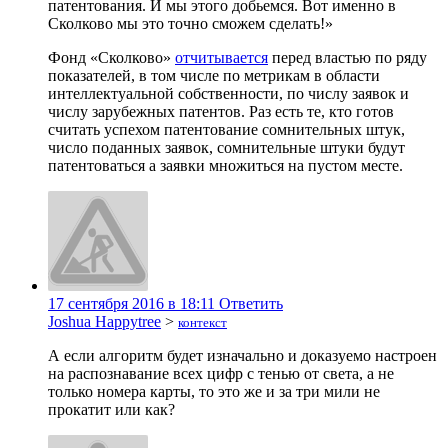
патентования. И мы этого добьемся. Вот именно в
Сколково мы это точно сможем сделать!»
Фонд «Сколково»
отчитывается
перед властью по ряду
показателей, в том числе по метрикам в области
интеллектуальной собственности, по числу заявок и
числу зарубежных патентов. Раз есть те, кто готов
считать успехом патентование сомнительных штук,
число поданных заявок, сомнительные штуки будут
патентоваться а заявки множиться на пустом месте.
17 сентября 2016 в 18:11
Ответить
Joshua Happytree
>
контекст
А если алгоритм будет изначально и доказуемо настроен
на распознавание всех цифр с тенью от света, а не
только номера карты, то это же и за три мили не
прокатит или как?