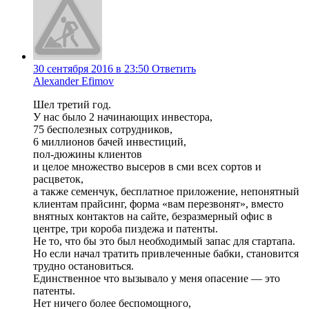
30 сентября 2016 в 23:50
Ответить
Alexander Efimov
Шел третий год.
У нас было 2 начинающих инвестора,
75 бесполезных сотрудников,
6 миллионов бачей инвестиций,
пол-дюжины клиентов
и целое множество высеров в сми всех сортов и
расцветок,
а также семенчук, бесплатное приложение, непонятный
клиентам прайсинг, форма «вам перезвонят», вместо
внятных контактов на сайте, безразмерный офис в
центре, три короба пиздежа и патенты.
Не то, что бы это был необходимый запас для стартапа.
Но если начал тратить привлеченные бабки, становится
трудно остановиться.
Единственное что вызывало у меня опасение — это
патенты.
Нет ничего более беспомощного,