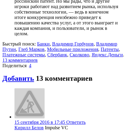
российский патент. Но мы рады, что и другие
игроки работают над развитием рынка, используя
собственные технологии, — ведь в конечном
итоге конкуренция неизбежно приведет к
повышению качества услуг, а от этого выиграет и
каждая компания, и пользователи, и рынок в
целом.
Быстрый поиск:
Банки
,
Владимир Горбунов
,
Владимир
Путин
,
Глеб Марков
,
Мобильные приложения
,
Патенты
,
Платежные системы
,
Сбербанк
,
Сколково
,
Яндекс.Деньги
.
13 комментариев
Поделиться
4
Добавить
13 комментариев
15 сентября 2016 в 17:45
Ответить
Кирилл Белов
Impulse VC