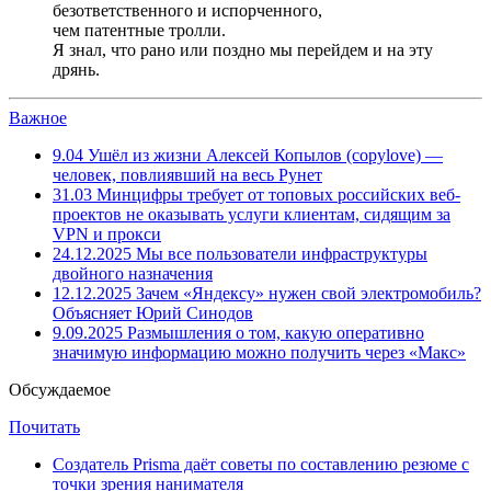
безответственного и испорченного,
чем патентные тролли.
Я знал, что рано или поздно мы перейдем и на эту
дрянь.
Важное
9.04
Ушёл из жизни Алексей Копылов (copylove) —
человек, повлиявший на весь Рунет
31.03
Минцифры требует от топовых российских веб-
проектов не оказывать услуги клиентам, сидящим за
VPN и прокси
24.12.2025
Мы все пользователи инфраструктуры
двойного назначения
12.12.2025
Зачем «Яндексу» нужен свой электромобиль?
Объясняет Юрий Синодов
9.09.2025
Размышления о том, какую оперативно
значимую информацию можно получить через «Макс»
Обсуждаемое
Почитать
Создатель Prisma даёт советы по составлению резюме с
точки зрения нанимателя