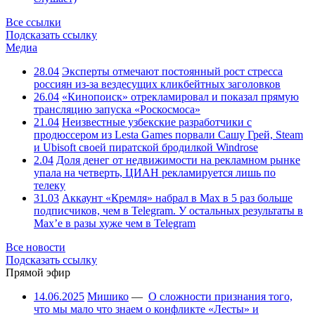
Все ссылки
Подсказать ссылку
Медиа
28.04
Эксперты отмечают постоянный рост стресса
россиян из-за вездесущих кликбейтных заголовков
26.04
«Кинопоиск» отрекламировал и показал прямую
трансляцию запуска «Роскосмоса»
21.04
Неизвестные узбекские разработчики с
продюссером из Lesta Games порвали Сашу Грей, Steam
и Ubisoft своей пиратской бродилкой Windrose
2.04
Доля денег от недвижимости на рекламном рынке
упала на четверть, ЦИАН рекламируется лишь по
телеку
31.03
Аккаунт «Кремля» набрал в Max в 5 раз больше
подписчиков, чем в Telegram. У остальных результаты в
Max’е в разы хуже чем в Telegram
Все новости
Подсказать ссылку
Прямой эфир
14.06.2025
Мишико
—
О сложности признания того,
что мы мало что знаем о конфликте «Лесты» и