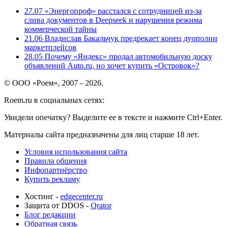
27.07
«Энергопроф» расстался с сотрудницей из-за
слива документов в Deepseek и нарушения режима
коммерческой тайны
21.06
Владислав Бакальчук предрекает конец дуополии
маркетплейсов
28.05
Почему «Яндекс» продал автомобильную доску
объявлений Auto.ru, но хочет купить «Островок»?
© ООО «Роем», 2007 – 2026.
Roem.ru в социальных сетях:
Увидели опечатку? Выделите ее в тексте и нажмите Ctrl+Enter.
Материалы сайта предназначены для лиц старше 18 лет.
Условия использования сайта
Правила общения
Инфопартнёрство
Купить рекламу
Хостинг -
edgecenter.ru
Защита от DDOS -
Qrator
Блог редакции
Обратная связь