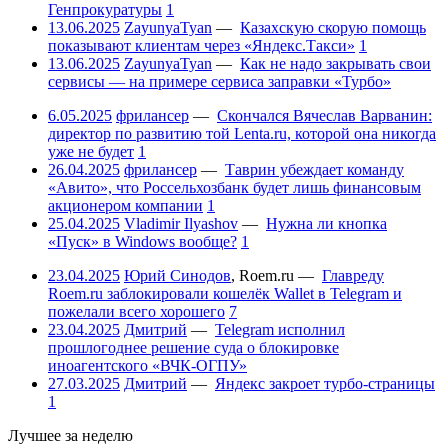
Генпрокуратуры
1
13.06.2025
ZayunyaTyan
—
Казахскую скорую помощь
показывают клиентам через «Яндекс.Такси»
1
13.06.2025
ZayunyaTyan
—
Как не надо закрывать свои
сервисы — на примере сервиса заправки «Турбо»
6.05.2025
фрилансер
—
Скончался Вячеслав Варванин:
директор по развитию той Lenta.ru, которой она никогда
уже не будет
1
26.04.2025
фрилансер
—
Таврин убеждает команду
«Авито», что Россельхозбанк будет лишь финансовым
акционером компании
1
25.04.2025
Vladimir Ilyashov
—
Нужна ли кнопка
«Пуск» в Windows вообще?
1
23.04.2025
Юрий Синодов
,
Roem.ru
—
Главреду
Roem.ru заблокировали кошелёк Wallet в Telegram и
пожелали всего хорошего
7
23.04.2025
Дмитрий
—
Telegram исполнил
прошлогоднее решение суда о блокировке
иноагентского «ВЧК-ОГПУ»
27.03.2025
Дмитрий
—
Яндекс закроет турбо-страницы
1
Лучшее за неделю