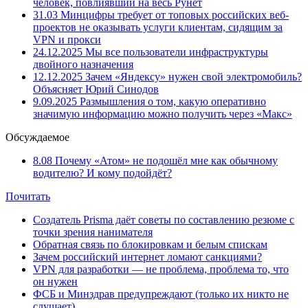
человек, повлиявший на весь Рунет
31.03
Минцифры требует от топовых российских веб-
проектов не оказывать услуги клиентам, сидящим за
VPN и прокси
24.12.2025
Мы все пользователи инфраструктуры
двойного назначения
12.12.2025
Зачем «Яндексу» нужен свой электромобиль?
Объясняет Юрий Синодов
9.09.2025
Размышления о том, какую оперативно
значимую информацию можно получить через «Макс»
Обсуждаемое
8.08
Почему «Атом» не подошёл мне как обычному
водителю? И кому подойдёт?
Почитать
Создатель Prisma даёт советы по составлению резюме с
точки зрения нанимателя
Обратная связь по блокировкам и белым спискам
Зачем российский интернет ломают санкциями?
VPN для разработки — не проблема, проблема то, что
он нужен
ФСБ и Минздрав предупреждают (только их никто не
слушает)