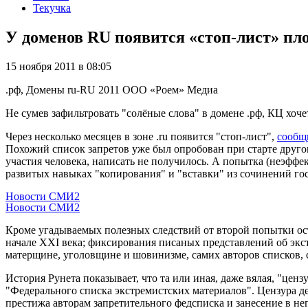
Текучка
У доменов RU появится «стоп-лист» пл
15 ноября 2011 в 08:05
.рф, Домены
ru-RU
2011
ООО «Роем»
Медиа
Не сумев зафильтровать "солёные слова" в домене .рф, КЦ хоч
Через несколько месяцев в зоне .ru появится "стоп-лист",
сообщ
Похожий список запретов уже был опробован при старте друго
участия человека, написать не получилось. А попытка (неэффе
развитых навыках "копирования" и "вставки" из сочинений го
Новости СМИ2
Новости СМИ2
Кроме угадываемых полезных следствий от второй попытки оста
начале XXI века; фиксирования писаных представлений об экс
матерщине, уголовщине и шовинизме, самих авторов списков, 
История Рунета показывает, что та или иная, даже вялая, "цен
"Федерального списка экстремистских материалов". Цензура д
престижа авторам запретительного федсписка и занесение в н