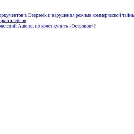
 документов в Deepseek и нарушения режима коммерческой тайн
аркетплейсов
влений Auto.ru, но хочет купить «Островок»?