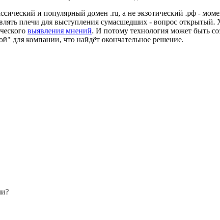
лассический и популярный домен .ru, а не экзотический .рф - мом
влять плечи для выступления сумасшедших - вопрос открытый. Х
ического
выявления мнений
. И потому технология может быть со
ой" для компании, что найдёт окончательное решение.
ли?