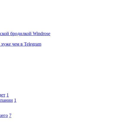
тской бродилкой Windrose
 хуже чем в Telegram
дет
1
мпании
1
шего
7