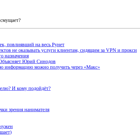
 смущает?
ек, повлиявший на весь Рунет
ктов не оказывать услуги клиентам, сидящим за VPN и прокси
о назначения
 Объясняет Юрий Синодов
ую информацию можно получить через «Макс»
елю? И кому подойдёт?
очки зрения нанимателя
 нужен
шает)