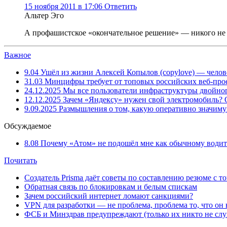
15 ноября 2011 в 17:06
Ответить
Альтер Эго
А профашистское «окончательное решение» — никого не
Важное
9.04
Ушёл из жизни Алексей Копылов (copylove) — челов
31.03
Минцифры требует от топовых российских веб-прое
24.12.2025
Мы все пользователи инфраструктуры двойног
12.12.2025
Зачем «Яндексу» нужен свой электромобиль?
9.09.2025
Размышления о том, какую оперативно значим
Обсуждаемое
8.08
Почему «Атом» не подошёл мне как обычному водит
Почитать
Создатель Prisma даёт советы по составлению резюме с т
Обратная связь по блокировкам и белым спискам
Зачем российский интернет ломают санкциями?
VPN для разработки — не проблема, проблема то, что он
ФСБ и Минздрав предупреждают (только их никто не слу