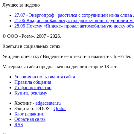
Лучшее за неделю
27.07
«Энергопроф» расстался с сотрудницей из-за слива
21.06
Владислав Бакальчук предрекает конец дуополии м
28.05
Почему «Яндекс» продал автомобильную доску объя
© ООО «Роем», 2007 – 2026.
Roem.ru в социальных сетях:
Увидели опечатку? Выделите ее в тексте и нажмите Ctrl+Enter.
Материалы сайта предназначены для лиц старше 18 лет.
Условия использования сайта
Правила общения
Инфопартнёрство
Купить рекламу
Хостинг -
edgecenter.ru
Защита от DDOS -
Qrator
Блог редакции
Обратная связь
RSS