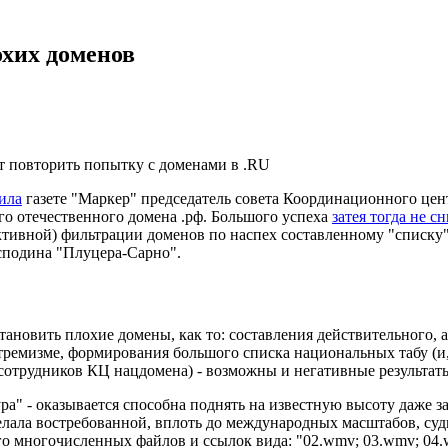
охих доменов
ет повторить попытку с доменами в .RU
ила
газете "Маркер" председатель совета Координационного цен
го отечественного домена .рф. Большого успеха
затея тогда не с
ктивной) фильтрации доменов по наспех составленному "списку",
сподина "Плуцера-Сарно".
новить плохие домены, как то: составления действительного, а
тремизме, формирования большого списка национальных табу (и,
сотрудников КЦ нацдомена) - возможны и негативные результат
зура" - оказывается способна поднять на известную высоту даже
елала востребованной, вплоть до международных масштабов, суд
его многочисленных файлов и ссылок вида: "02.wmv; 03.wmv; 04