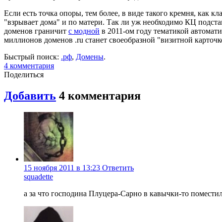
Если есть точка опоры, тем более, в виде такого кремня, как к
"взрывает дома" и по матери. Так ли уж необходимо КЦ подста
доменов граничит
с модной
в 2011-ом году тематикой автомат
миллионов доменов .ru станет своеобразной "визитной карточк
Быстрый поиск:
.рф
,
Домены
.
4
комментария
Поделиться
Добавить
4
комментария
15 ноября 2011 в 13:23
Ответить
squadette
а за что господина Плуцера-Сарно в кавычки-то помести