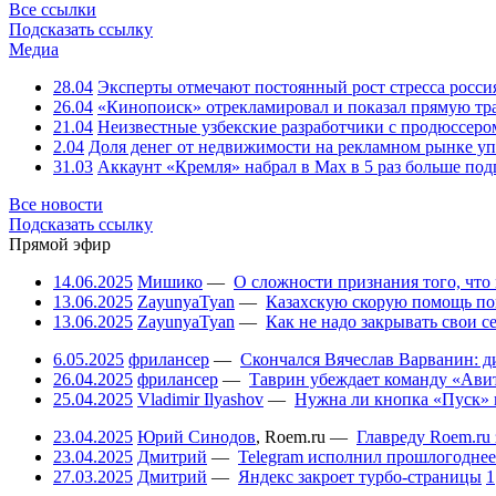
Все ссылки
Подсказать ссылку
Медиа
28.04
Эксперты отмечают постоянный рост стресса росси
26.04
«Кинопоиск» отрекламировал и показал прямую тр
21.04
Неизвестные узбекские разработчики с продюссером
2.04
Доля денег от недвижимости на рекламном рынке уп
31.03
Аккаунт «Кремля» набрал в Max в 5 раз больше подп
Все новости
Подсказать ссылку
Прямой эфир
14.06.2025
Мишико
—
О сложности признания того, что
13.06.2025
ZayunyaTyan
—
Казахскую скорую помощь по
13.06.2025
ZayunyaTyan
—
Как не надо закрывать свои 
6.05.2025
фрилансер
—
Скончался Вячеслав Варванин: ди
26.04.2025
фрилансер
—
Таврин убеждает команду «Авит
25.04.2025
Vladimir Ilyashov
—
Нужна ли кнопка «Пуск» 
23.04.2025
Юрий Синодов
,
Roem.ru
—
Главреду Roem.ru 
23.04.2025
Дмитрий
—
Telegram исполнил прошлогоднее
27.03.2025
Дмитрий
—
Яндекс закроет турбо-страницы
1