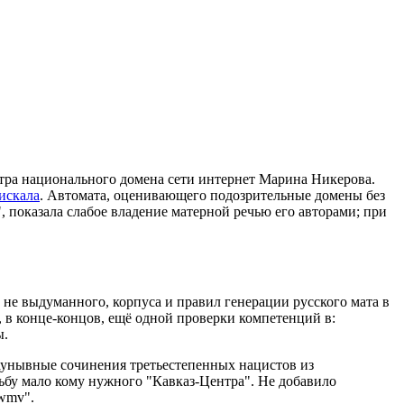
тра национального домена сети интернет Марина Никерова.
нискала
. Автомата, оценивающего подозрительные домены без
 показала слабое владение матерной речью его авторами; при
 не выдуманного, корпуса и правил генерации русского мата в
 в конце-концов, ещё одной проверки компетенций в:
ы.
 заунывные сочинения третьестепенных нацистов из
ьбу мало кому нужного "Кавказ-Центра". Не добавило
.wmv".