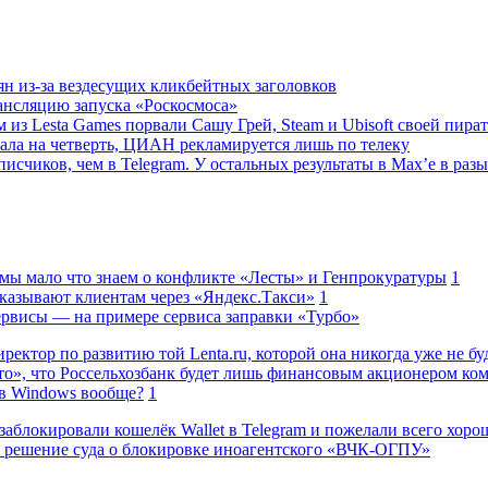
ян из-за вездесущих кликбейтных заголовков
ансляцию запуска «Роскосмоса»
 из Lesta Games порвали Сашу Грей, Steam и Ubisoft своей пира
ала на четверть, ЦИАН рекламируется лишь по телеку
исчиков, чем в Telegram. У остальных результаты в Max’е в разы
 мы мало что знаем о конфликте «Лесты» и Генпрокуратуры
1
казывают клиентам через «Яндекс.Такси»
1
сервисы — на примере сервиса заправки «Турбо»
ректор по развитию той Lenta.ru, которой она никогда уже не бу
о», что Россельхозбанк будет лишь финансовым акционером ко
в Windows вообще?
1
заблокировали кошелёк Wallet в Telegram и пожелали всего хоро
 решение суда о блокировке иноагентского «ВЧК-ОГПУ»