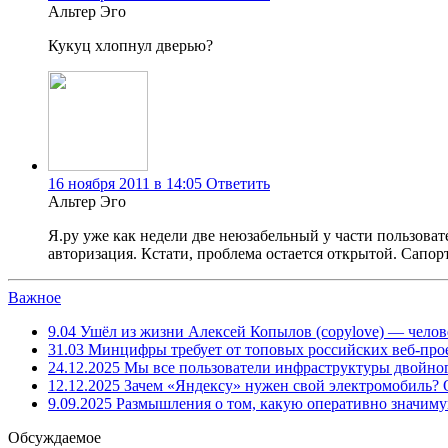
Альтер Эго
Кукуц хлопнул дверью?
16 ноября 2011 в 14:05
Ответить
Альтер Эго
Я.ру уже как недели две неюзабельный у части пользовате
авторизация. Кстати, проблема остается открытой. Сапор
Важное
9.04
Ушёл из жизни Алексей Копылов (copylove) — челов
31.03
Минцифры требует от топовых российских веб-прое
24.12.2025
Мы все пользователи инфраструктуры двойног
12.12.2025
Зачем «Яндексу» нужен свой электромобиль?
9.09.2025
Размышления о том, какую оперативно значим
Обсуждаемое