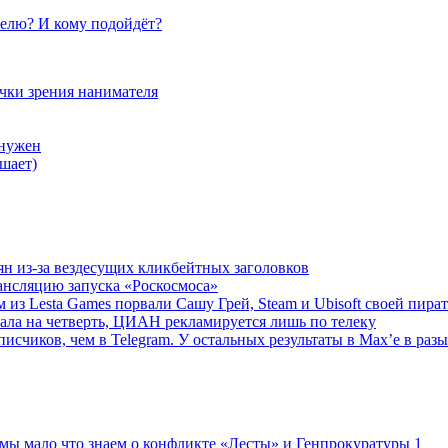
елю? И кому подойдёт?
очки зрения нанимателя
 нужен
шает)
ян из-за вездесущих кликбейтных заголовков
ансляцию запуска «Роскосмоса»
 из Lesta Games порвали Сашу Грей, Steam и Ubisoft своей пира
ала на четверть, ЦИАН рекламируется лишь по телеку
исчиков, чем в Telegram. У остальных результаты в Max’е в разы
 мы мало что знаем о конфликте «Лесты» и Генпрокуратуры
1