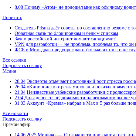
8.08
Почему «Атом» не подошёл мне как обычному водит
Почитать
Создатель Prisma даёт советы по составлению резюме с т
Обратная связь по блокировкам и белым спискам
Зачем российский интернет ломают санкциями?
VPN для разработки — не проблема, проблема то, что он
ФСБ и Минздрав предупреждают (только их никто не слу
Все ссылки
Подсказать ссылку
Медиа
28.04
Эксперты отмечают постоянный рост стресса росси
26.04
«Кинопоиск» отрекламировал и показал прямую тр
21.04
Неизвестные узбекские разработчики с продюссером
2.04
Доля денег от недвижимости на рекламном рынке уп
31.03
Аккаунт «Кремля» набрал в Max в 5 раз больше подп
Все новости
Подсказать ссылку
Прямой эфир
14.06.2025
Мишико
—
О сложности признания того, что