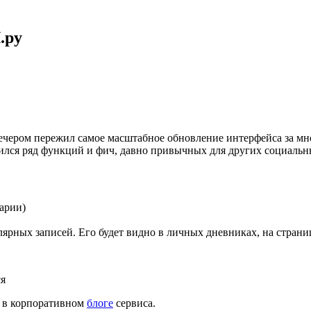
.ру
 вечером пережил самое масштабное обновление интерфейса за м
ился ряд функций и фич, давно привычных для других социальн
арии)
лярных записей. Его будет видно в личных дневниках, на страни
ся
 в корпоративном
блоге
сервиса.