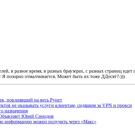
лей, в разное время, в разных браузерах, с разных страниц идет 
т Я позорно отмалчивается. Может быть их тоже ДДосят?-)))
ек, повлиявший на весь Рунет
ктов не оказывать услуги клиентам, сидящим за VPN и прокси
о назначения
 Объясняет Юрий Синодов
ую информацию можно получить через «Макс»