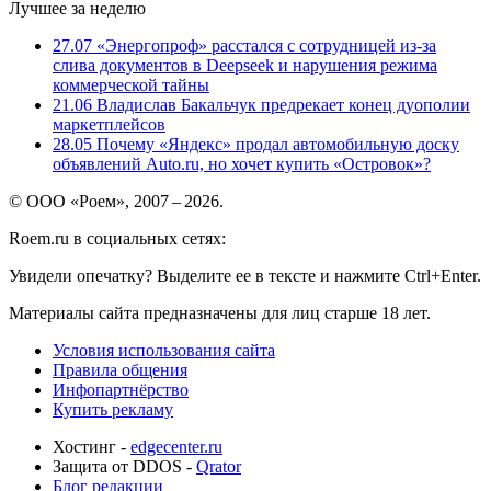
Лучшее за неделю
27.07
«Энергопроф» расстался с сотрудницей из-за
слива документов в Deepseek и нарушения режима
коммерческой тайны
21.06
Владислав Бакальчук предрекает конец дуополии
маркетплейсов
28.05
Почему «Яндекс» продал автомобильную доску
объявлений Auto.ru, но хочет купить «Островок»?
© ООО «Роем», 2007 – 2026.
Roem.ru в социальных сетях:
Увидели опечатку? Выделите ее в тексте и нажмите Ctrl+Enter.
Материалы сайта предназначены для лиц старше 18 лет.
Условия использования сайта
Правила общения
Инфопартнёрство
Купить рекламу
Хостинг -
edgecenter.ru
Защита от DDOS -
Qrator
Блог редакции