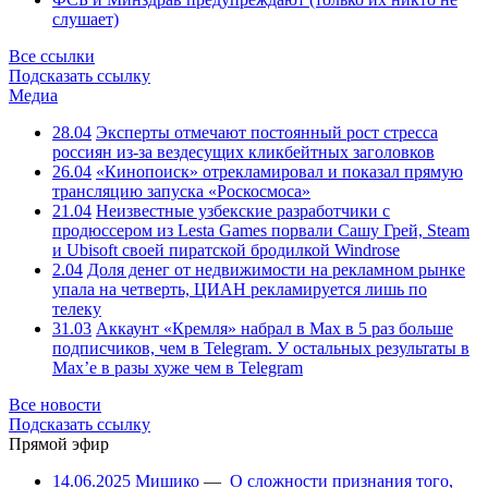
слушает)
Все ссылки
Подсказать ссылку
Медиа
28.04
Эксперты отмечают постоянный рост стресса
россиян из-за вездесущих кликбейтных заголовков
26.04
«Кинопоиск» отрекламировал и показал прямую
трансляцию запуска «Роскосмоса»
21.04
Неизвестные узбекские разработчики с
продюссером из Lesta Games порвали Сашу Грей, Steam
и Ubisoft своей пиратской бродилкой Windrose
2.04
Доля денег от недвижимости на рекламном рынке
упала на четверть, ЦИАН рекламируется лишь по
телеку
31.03
Аккаунт «Кремля» набрал в Max в 5 раз больше
подписчиков, чем в Telegram. У остальных результаты в
Max’е в разы хуже чем в Telegram
Все новости
Подсказать ссылку
Прямой эфир
14.06.2025
Мишико
—
О сложности признания того,