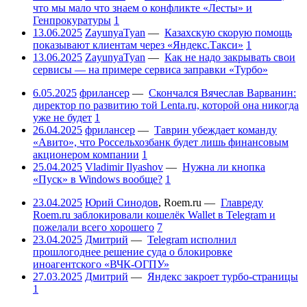
что мы мало что знаем о конфликте «Лесты» и
Генпрокуратуры
1
13.06.2025
ZayunyaTyan
—
Казахскую скорую помощь
показывают клиентам через «Яндекс.Такси»
1
13.06.2025
ZayunyaTyan
—
Как не надо закрывать свои
сервисы — на примере сервиса заправки «Турбо»
6.05.2025
фрилансер
—
Скончался Вячеслав Варванин:
директор по развитию той Lenta.ru, которой она никогда
уже не будет
1
26.04.2025
фрилансер
—
Таврин убеждает команду
«Авито», что Россельхозбанк будет лишь финансовым
акционером компании
1
25.04.2025
Vladimir Ilyashov
—
Нужна ли кнопка
«Пуск» в Windows вообще?
1
23.04.2025
Юрий Синодов
,
Roem.ru
—
Главреду
Roem.ru заблокировали кошелёк Wallet в Telegram и
пожелали всего хорошего
7
23.04.2025
Дмитрий
—
Telegram исполнил
прошлогоднее решение суда о блокировке
иноагентского «ВЧК-ОГПУ»
27.03.2025
Дмитрий
—
Яндекс закроет турбо-страницы
1