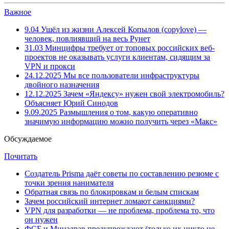
Важное
9.04
Ушёл из жизни Алексей Копылов (copylove) —
человек, повлиявший на весь Рунет
31.03
Минцифры требует от топовых российских веб-
проектов не оказывать услуги клиентам, сидящим за
VPN и прокси
24.12.2025
Мы все пользователи инфраструктуры
двойного назначения
12.12.2025
Зачем «Яндексу» нужен свой электромобиль?
Объясняет Юрий Синодов
9.09.2025
Размышления о том, какую оперативно
значимую информацию можно получить через «Макс»
Обсуждаемое
Почитать
Создатель Prisma даёт советы по составлению резюме с
точки зрения нанимателя
Обратная связь по блокировкам и белым спискам
Зачем российский интернет ломают санкциями?
VPN для разработки — не проблема, проблема то, что
он нужен
ФСБ и Минздрав предупреждают (только их никто не