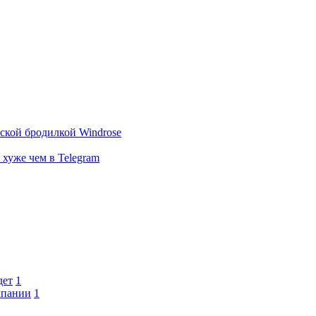
тской бродилкой Windrose
 хуже чем в Telegram
дет
1
мпании
1