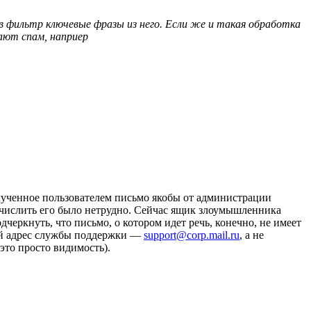
 в фильтр ключевые фразы из него. Если же и такая обработка
кают спам, наприер
ученное пользователем письмо якобы от администрации
вычислить его было нетрудно. Сейчас ящик злоумышленника
черкнуть, что письмо, о котором идет речь, конечно, не имеет
й адрес службы поддержки —
support@corp.mail.ru
, а не
это просто видимость).