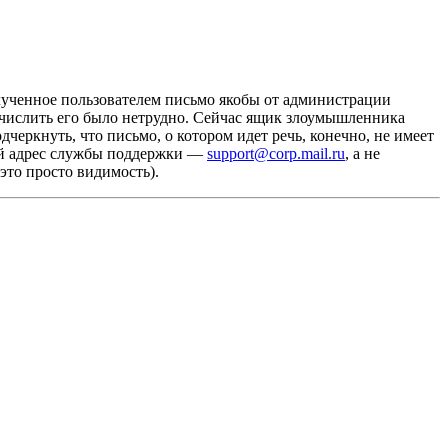
ученное пользователем письмо якобы от администрации
вычислить его было нетрудно. Сейчас ящик злоумышленника
черкнуть, что письмо, о котором идет речь, конечно, не имеет
й адрес службы поддержки —
support@corp.mail.ru
, а не
это просто видимость).