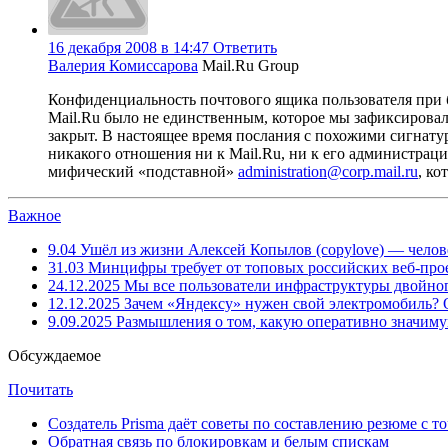
16 декабря 2008 в 14:47
Ответить
Валерия Комиссарова
Mail.Ru Group
Конфиденциальность почтового ящика пользователя при
Mail.Ru было не единственным, которое мы зафиксировал
закрыт. В настоящее время послания с похожими сигнатур
никакого отношения ни к Mail.Ru, ни к его администраци
мифический «подставной»
administration@corp.mail.ru
, ко
Важное
9.04
Ушёл из жизни Алексей Копылов (copylove) — челов
31.03
Минцифры требует от топовых российских веб-прое
24.12.2025
Мы все пользователи инфраструктуры двойног
12.12.2025
Зачем «Яндексу» нужен свой электромобиль?
9.09.2025
Размышления о том, какую оперативно значим
Обсуждаемое
Почитать
Создатель Prisma даёт советы по составлению резюме с т
Обратная связь по блокировкам и белым спискам