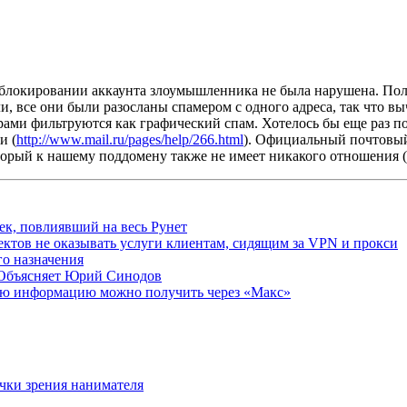
 блокировании аккаунта злоумышленника не была нарушена. Пол
и, все они были разосланы спамером с одного адреса, так что 
ами фильтруются как графический спам. Хотелось бы еще раз под
и (
http://www.mail.ru/pages/help/266.html
). Официальный почтовы
торый к нашему поддомену также не имеет никакого отношения (
ек, повлиявший на весь Рунет
ктов не оказывать услуги клиентам, сидящим за VPN и прокси
о назначения
 Объясняет Юрий Синодов
ую информацию можно получить через «Макс»
очки зрения нанимателя