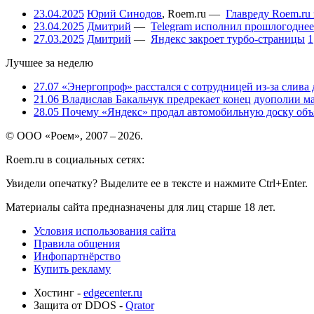
23.04.2025
Юрий Синодов
,
Roem.ru
—
Главреду Roem.ru 
23.04.2025
Дмитрий
—
Telegram исполнил прошлогоднее
27.03.2025
Дмитрий
—
Яндекс закроет турбо-страницы
1
Лучшее за неделю
27.07
«Энергопроф» расстался с сотрудницей из-за слива
21.06
Владислав Бакальчук предрекает конец дуополии м
28.05
Почему «Яндекс» продал автомобильную доску объя
© ООО «Роем», 2007 – 2026.
Roem.ru в социальных сетях:
Увидели опечатку? Выделите ее в тексте и нажмите Ctrl+Enter.
Материалы сайта предназначены для лиц старше 18 лет.
Условия использования сайта
Правила общения
Инфопартнёрство
Купить рекламу
Хостинг -
edgecenter.ru
Защита от DDOS -
Qrator