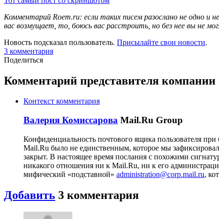
Тот самый пост со скриншотом
Комментарий Roem.ru: если таких писем разослано не одно и н
вас возмущает, то, боюсь вас расстроить, но без нее вы не 
Новость подсказал пользователь.
Присылайте свои новости
.
3
комментария
Поделиться
Комментарий представителя компании
Контекст комментария
Валерия Комиссарова
Mail.Ru Group
Конфиденциальность почтового ящика пользователя при
Mail.Ru было не единственным, которое мы зафиксировал
закрыт. В настоящее время послания с похожими сигнатур
никакого отношения ни к Mail.Ru, ни к его администраци
мифический «подставной»
administration@corp.mail.ru
, ко
Добавить
3
комментария