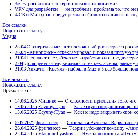
Зачем российский интернет ломают санкциями?
VPN для разработки — не проблема, проблема то, что он
ФСБ и Минздрав предупреждают (только их никто не слу
Все ссылки
Подсказать ссылку
Медиа
28.04
Эксперты отмечают постоянный рост стресса росси
26.04
«Кинопоиск» отрекламировал и показал прямую тр
21.04
Неизвестные узбекские разработчики с продюссером
2.04
Доля денег от недвижимости на рекламном рынке уп
31.03
Аккаунт «Кремля» набрал в Max в 5 раз больше подп
Все новости
Подсказать ссылку
Прямой эфир
14.06.2025
Мишико
—
О сложности признания того, что
13.06.2025
ZayunyaTyan
—
Казахскую скорую помощь по
13.06.2025
ZayunyaTyan
—
Как не надо закрывать свои 
6.05.2025
фрилансер
—
Скончался Вячеслав Варванин: ди
26.04.2025
фрилансер
—
Таврин убеждает команду «Авит
25.04.2025
Vladimir Ilyashov
—
Нужна ли кнопка «Пуск» 