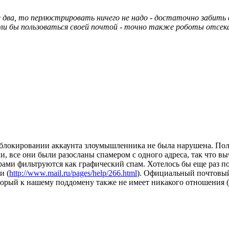
е два, то перлюстрировать ничего не надо - достаточно забить
могли бы пользоваться своей почтой - точно также роботы отсе
 блокировании аккаунта злоумышленника не была нарушена. Пол
и, все они были разосланы спамером с одного адреса, так что 
ами фильтруются как графический спам. Хотелось бы еще раз под
и (
http://www.mail.ru/pages/help/266.html
). Официальный почтовы
торый к нашему поддомену также не имеет никакого отношения (