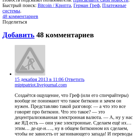
Быстрый поиск:
Bitcoin / Крипта
,
Герман Греф
,
Платежные
системы
.
48
комментариев
Поделиться
Добавить
48
комментариев
15 декабря 2013 в 11:06
Ответить
miptpatriot.livejournal.com
Создаётся ощущение, что Греф (или его спичрайтеры)
вообще не понимают что такое биткоин и зачем он
нужен. Представляю такой разговор: — а что это все
говорят про биткоин. Что это такое? — это
децентрализованная электронная валюта. — А, ну у нас
же ЯД есть — они уже электронные. Сделаем ещё их…
этим… де-це-н…., ну в общем биткоином их сделаем,
чтобы не зависеть от загнивающего запада! И переводы