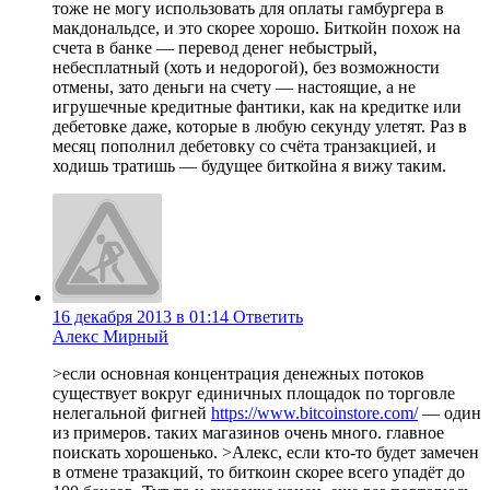
тоже не могу использовать для оплаты гамбургера в
макдональдсе, и это скорее хорошо. Биткойн похож на
счета в банке — перевод денег небыстрый,
небесплатный (хоть и недорогой), без возможности
отмены, зато деньги на счету — настоящие, а не
игрушечные кредитные фантики, как на кредитке или
дебетовке даже, которые в любую секунду улетят. Раз в
месяц пополнил дебетовку со счёта транзакцией, и
ходишь тратишь — будущее биткойна я вижу таким.
16 декабря 2013 в 01:14
Ответить
Алекс Мирный
>если основная концентрация денежных потоков
существует вокруг единичных площадок по торговле
нелегальной фигней
https://www.bitcoinstore.com/
— один
из примеров. таких магазинов очень много. главное
поискать хорошенько. >Алекс, если кто-то будет замечен
в отмене тразакций, то биткоин скорее всего упадёт до