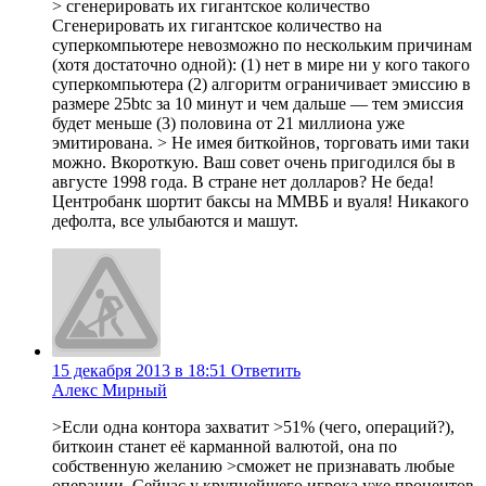
> сгенерировать их гигантское количество
Сгенерировать их гигантское количество на
суперкомпьютере невозможно по нескольким причинам
(хотя достаточно одной): (1) нет в мире ни у кого такого
суперкомпьютера (2) алгоритм ограничивает эмиссию в
размере 25btc за 10 минут и чем дальше — тем эмиссия
будет меньше (3) половина от 21 миллиона уже
эмитирована. > Не имея биткойнов, торговать ими таки
можно. Вкороткую. Ваш совет очень пригодился бы в
августе 1998 года. В стране нет долларов? Не беда!
Центробанк шортит баксы на ММВБ и вуаля! Никакого
дефолта, все улыбаются и машут.
15 декабря 2013 в 18:51
Ответить
Алекс Мирный
>Если одна контора захватит >51% (чего, операций?),
биткоин станет её карманной валютой, она по
собственную желанию >сможет не признавать любые
операции. Сейчас у крупнейшего игрока уже процентов