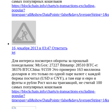
самых популярных кошельков
https://blockchain.info/charts/n-transactions-excluding-
popular?
timespan=all&showDataPoints=false&daysAverageString=1&
16 декабря 2013 в 03:47
Ответить
jet
Для интереса посмотрел обороты за прошлый
понедельник: Mt.Gox: 27227 Bitstamp: 28510 BTC-e:
38376 BTCChina: 91559 Это примерно 163 миллиона
долларов и это только по одной паре валют с каждой
биржы посчитал (USD и CNY), а там еще и евро и
фунты и рубли Рост кол-ва транзакций, не считай 100
самых популярных кошельков
https://blockchain.info/charts/n-transactions-excluding-
popular?
timespan=all&showDataPoints=false&daysAverageString=1&