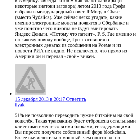
в Америку: «всегда готов!» Как знают банкиры (и
некоторые знатоки заговора) летом 2013 года Грефа
избрали в международный совет JPMorgan Chase
(вместо Чубайса). Уже сейчас легко угадать, какие
именно электронные монеты появятся в Сбербанке и
уже понятно чего никогда не будут эмитировать
Яндекс.Деньги. «Потому что патент». P. S. Где именно и
по какому поводу вообще, Греф заговорил о
электронных деньгах из сообщения на Роеме и из
новости РИА не видно. Не исключено, что прямо из
Америки он и передал «свой» вижен.
15 декабря 2013 в 20:17
Ответить
ilyak
51% не позволило переводить чужие биткойны на свой
кошелёк. Такая транзакция будет отброшена остальными
клиентами вместе со всеми блоками, её содержащими.
Вы ппросто получите собственный форк blockchain.
Более вычислительно мощный, чем оригинал, но