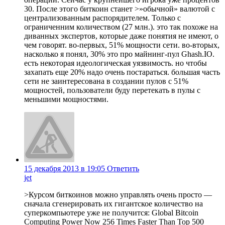
30. После этого биткоин станет >»обычной» валютой с
централизованным распорядителем. Только с
ограниченним количеством (27 млн.). это так похоже на
диванных экспертов, которые даже понятия не имеют, о
чем говорят. во-первых, 51% мощности сети. во-вторых,
насколько я понял, 30% это про майнинг-пул Ghash.IO.
есть некоторая идеологическая уязвимость. но чтобы
захапать еще 20% надо очень постараться. большая часть
сети не заинтересована в создании пулов с 51%
мощностей, пользователи буду перетекать в пулы с
меньшими мощностями.
15 декабря 2013 в 19:05
Ответить
jet
>Курсом биткоинов можно управлять очень просто —
сначала сгенерировать их гигантское количество на
суперкомпьютере уже не получится: Global Bitcoin
Computing Power Now 256 Times Faster Than Top 500