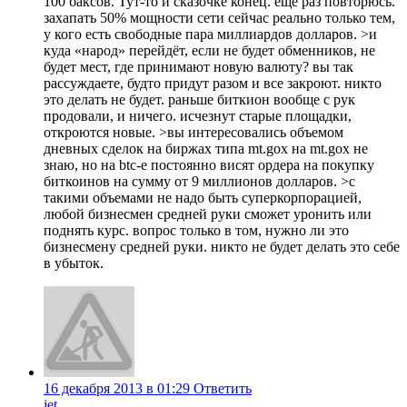
100 баксов. Тут-то и сказочке конец. еще раз повторюсь.
захапать 50% мощности сети сейчас реально только тем,
у кого есть свободные пара миллиардов долларов. >и
куда «народ» перейдёт, если не будет обменников, не
будет мест, где принимают новую валюту? вы так
рассуждаете, будто придут разом и все закроют. никто
это делать не будет. раньше биткион вообще с рук
продовали, и ничего. исчезнут старые площадки,
откроются новые. >вы интересовались объемом
дневных сделок на биржах типа mt.gox на mt.gox не
знаю, но на btc-e постоянно висят ордера на покупку
биткоинов на сумму от 9 миллионов долларов. >с
такими объемами не надо быть суперкорпорацией,
любой бизнесмен средней руки сможет уронить или
поднять курс. вопрос только в том, нужно ли это
бизнесмену средней руки. никто не будет делать это себе
в убыток.
16 декабря 2013 в 01:29
Ответить
jet