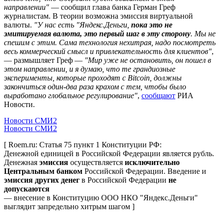
направлении"
— сообщил глава банка Герман Греф
журналистам. В теории возможна эмиссия виртуальной
валюты.
"У нас есть "Яндекс.Деньги,
пока это не
эмитируемая валюта, это первый шаг в эту сторону
. Мы не
спешим с этим. Сама технология нехитрая, надо посмотреть
весь коммерческий смысл и привлекательность для клиентов"
,
— размышляет Греф —
"Мир уже не остановить, он пошел в
этом направлении, и я думаю, что те грандиозные
эксперименты, которые проходят с Bitcoin, должны
закончиться один-два раза крахом с тем, чтобы было
выработано глобальное регулирование"
,
сообщают
РИА
Новости.
Новости СМИ2
Новости СМИ2
[ Roem.ru: Статья 75 пункт 1 Конституции РФ:
Денежной единицей в Российской Федерации является рубль.
Денежная
эмиссия
осуществляется
исключительно
Центральным банком
Российской Федерации. Введение и
эмиссия других денег
в Российской Федерации
не
допускаются
— внесение в Конституцию ООО НКО "Яндекс.Деньги"
выглядит запредельно хитрым шагом ]