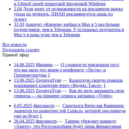
и Ubisoft своей пиратской бродилкой Windrose
2.04
Доля денег от недвижимости на рекламном рынке
упала на четверть, ЦИАН рекламируется лишь по
телеку
31.03
Аккаунт «Кремля» набрал в Max в 5 раз больше
подписчиков, чем в Telegram. У остальных результаты в
Max’е в разы хуже чем в Telegram
Все новости
Подсказать ссылку
Прямой эфир
14.06.2025
Мишико
—
О сложности признания того,
что мы мало что знаем о конфликте «Лесты» и
Генпрокуратуры
1
13.06.2025
ZayunyaTyan
—
Казахскую скорую помощь
показывают клиентам через «Яндекс.Такси»
1
13.06.2025
ZayunyaTyan
—
Как не надо закрывать свои
сервисы — на примере сервиса заправки «Турбо»
6.05.2025
фрилансер
—
Скончался Вячеслав Варванин:
директор по развитию той Lenta.ru, которой она никогда
уже не будет
1
26.04.2025
фрилансер
—
Таврин убеждает команду
«Авито», что Россельхозбанк будет лишь финансовым