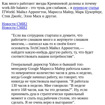
Как много работают звезды Кремниевой долины и почему
work-life balance - это чушь для слабаков, - в
переводе
статьи
ITWorld. Майкл Аррингтон, Марисса Майер, Марк Цукерберг,
Стив Джобс, Элон Маск и другие.
Новости СМИ2
Новости СМИ2
"Если вы сотрудник стартапа и думаете, что
работаете слишком много и жертвуете слишком
многим, — написал как-то в своём блоге
основатель TechCrunch Майкл Аррингтон, —
найдите какую-нибудь другую работу, ту, что будет
соответствовать вашим потребностям".
Генеральный директор Yahoo и бывший топ-
менеджер Google Марисса Майер работала какое-
то невероятное количество часов в день и неделю,
когда Google начинал работу, но говорит, что
никогда не чувствовала выгорания. "Я работала
130 часов в неделю. Мне говорили: “В неделе
всего 168 часов, как ты это делаешь?”. Ну, если
принимать душ в стратегически правильный
момент и спать под рабочим столом, это можно
сделать. Я не очень верю в выгорание".