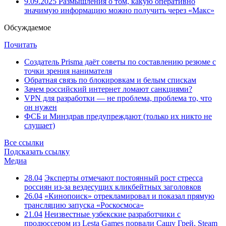
9.09.2025
Размышления о том, какую оперативно
значимую информацию можно получить через «Макс»
Обсуждаемое
Почитать
Создатель Prisma даёт советы по составлению резюме с
точки зрения нанимателя
Обратная связь по блокировкам и белым спискам
Зачем российский интернет ломают санкциями?
VPN для разработки — не проблема, проблема то, что
он нужен
ФСБ и Минздрав предупреждают (только их никто не
слушает)
Все ссылки
Подсказать ссылку
Медиа
28.04
Эксперты отмечают постоянный рост стресса
россиян из-за вездесущих кликбейтных заголовков
26.04
«Кинопоиск» отрекламировал и показал прямую
трансляцию запуска «Роскосмоса»
21.04
Неизвестные узбекские разработчики с
продюссером из Lesta Games порвали Сашу Грей, Steam