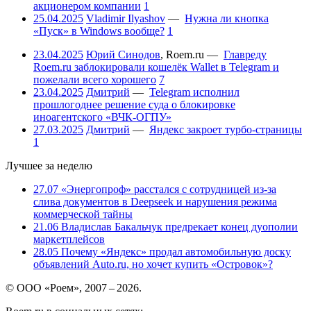
акционером компании
1
25.04.2025
Vladimir Ilyashov
—
Нужна ли кнопка
«Пуск» в Windows вообще?
1
23.04.2025
Юрий Синодов
,
Roem.ru
—
Главреду
Roem.ru заблокировали кошелёк Wallet в Telegram и
пожелали всего хорошего
7
23.04.2025
Дмитрий
—
Telegram исполнил
прошлогоднее решение суда о блокировке
иноагентского «ВЧК-ОГПУ»
27.03.2025
Дмитрий
—
Яндекс закроет турбо-страницы
1
Лучшее за неделю
27.07
«Энергопроф» расстался с сотрудницей из-за
слива документов в Deepseek и нарушения режима
коммерческой тайны
21.06
Владислав Бакальчук предрекает конец дуополии
маркетплейсов
28.05
Почему «Яндекс» продал автомобильную доску
объявлений Auto.ru, но хочет купить «Островок»?
© ООО «Роем», 2007 – 2026.