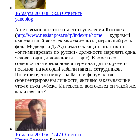
16 марта 2010 в 15:33
Ответить
yaneblog
А не связано ли это с тем, что супе-гений Кисилев
(
http://www.russianpost.ru/rp/index/ru/home
— кудрявый
импозантный человек мужского пола, играющий роль
фона Медведева Д. А.) начал сокращать штат почты,
«оптимизировать по-русски» должности (зарплата одна,
человек один, а должности — две). Кроме того,
совкопочта открыла новый терминал для получения
посылок, на который забыли нанять сотрудников.
Почитайте, что пишут на tks.ru и форумах, где
сконцентрированы личности, активно заказывающие
что-то из-за рубежа. Интересно, востоковед он такой же,
как и связист?
16 марта 2010 в 15:47
Ответить