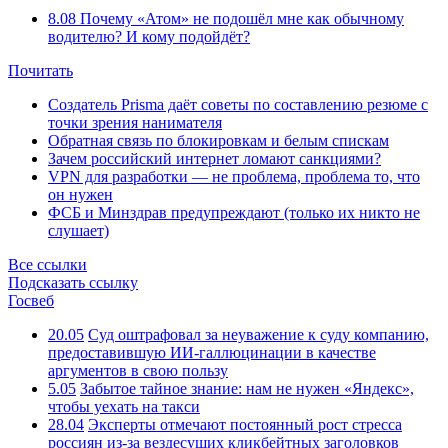
8.08
Почему «Атом» не подошёл мне как обычному
водителю? И кому подойдёт?
Почитать
Создатель Prisma даёт советы по составлению резюме с
точки зрения нанимателя
Обратная связь по блокировкам и белым спискам
Зачем российский интернет ломают санкциями?
VPN для разработки — не проблема, проблема то, что
он нужен
ФСБ и Минздрав предупреждают (только их никто не
слушает)
Все ссылки
Подсказать ссылку
Госвеб
20.05
Суд оштрафовал за неуважение к суду компанию,
предоставившую ИИ-галлюцинации в качестве
аргументов в свою пользу
5.05
Забытое тайное знание: нам не нужен «Яндекс»,
чтобы уехать на такси
28.04
Эксперты отмечают постоянный рост стресса
россиян из-за вездесущих кликбейтных заголовков