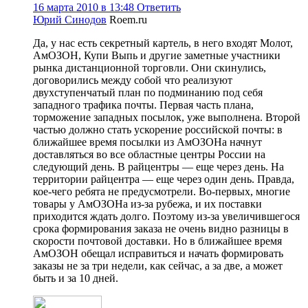
16 марта 2010 в 13:48
Ответить
Юрий Синодов
Roem.ru
Да, у нас есть секретный картель, в него входят Молот,
АмОЗОН, Купи Выпь и другие заметные участники
рынка дистанционной торговли. Они скинулись,
договорились между собой что реализуют
двухступенчатый план по подминанию под себя
западного трафика почты. Первая часть плана,
торможение западных посылок, уже выполнена. Второй
частью должно стать ускорение российской почты: в
ближайшее время посылки из АмОЗОНа начнут
доставляться во все областные центры России на
следующий день. В райцентры — еще через день. На
территории райцентра — еще через один день. Правда,
кое-чего ребята не предусмотрели. Во-первых, многие
товары у АмОЗОНа из-за рубежа, и их поставки
приходится ждать долго. Поэтому из-за увеличившегося
срока формирования заказа не очень видно разницы в
скорости почтовой доставки. Но в ближайшее время
АмОЗОН обещал исправиться и начать формировать
заказы не за три недели, как сейчас, а за две, а может
быть и за 10 дней.