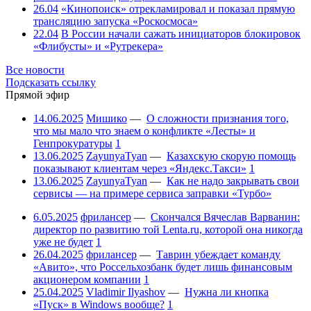
26.04
«Кинопоиск» отрекламировал и показал прямую
трансляцию запуска «Роскосмоса»
22.04
В России начали сажать инициаторов блокировок
«Флибусты» и «Рутрекера»
Все новости
Подсказать ссылку
Прямой эфир
14.06.2025
Мишико
—
О сложности признания того,
что мы мало что знаем о конфликте «Лесты» и
Генпрокуратуры
1
13.06.2025
ZayunyaTyan
—
Казахскую скорую помощь
показывают клиентам через «Яндекс.Такси»
1
13.06.2025
ZayunyaTyan
—
Как не надо закрывать свои
сервисы — на примере сервиса заправки «Турбо»
6.05.2025
фрилансер
—
Скончался Вячеслав Варванин:
директор по развитию той Lenta.ru, которой она никогда
уже не будет
1
26.04.2025
фрилансер
—
Таврин убеждает команду
«Авито», что Россельхозбанк будет лишь финансовым
акционером компании
1
25.04.2025
Vladimir Ilyashov
—
Нужна ли кнопка
«Пуск» в Windows вообще?
1