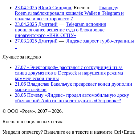
23.04.2025
Юрий Синодов
,
Roem.ru
—
Главреду
Roem.ru заблокировали кошелёк Wallet в Telegram и
пожелали всего хорошего
7
23.04.2025
Дмитрий
—
Telegram исполнил
прошлогоднее решение суда о блокировке
иноагентского «ВЧК-ОГПУ»
27.03.2025
Дмитрий
—
Яндекс закроет турбо-страницы
1
Лучшее за неделю
27.07
«Энергопроф» расстался с сотрудницей из-за
слива документов в Deepseek и нарушения режима
коммерческой тайны
21.06
Владислав Бакальчук предрекает конец дуополии
маркетплейсов
28.05
Почему «Яндекс» продал автомобильную доску
объявлений Auto.ru, но хочет купить «Островок»?
© ООО «Роем», 2007 – 2026.
Roem.ru в социальных сетях:
Увидели опечатку? Выделите ее в тексте и нажмите Ctrl+Enter.