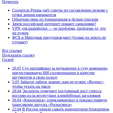
Почитать
Создатель Prisma даёт советы по составлению резюме с
точки зрения нанимателя
Обратная связь по блокировкам и белым спискам
Зачем российский интернет ломают санкциями?
VPN для разработки — не проблема, проблема то, что
он нужен
ФСБ и Минздрав предупреждают (только их никто не
слушает)
Все ссылки
Подсказать ссылку
Госвеб
20.05
Суд оштрафовал за неуважение к суду компанию,
предоставившую ИИ-галлюцинации в качестве
аргументов в свою пользу
5.05
Забытое тайное знание: нам не нужен «Яндекс»,
чтобы уехать на такси
28.04
Эксперты отмечают постоянный рост стресса
россиян из-за вездесущих кликбейтных заголовков
26.04
«Кинопоиск» отрекламировал и показал прямую
трансляцию запуска «Роскосмоса»
22.04
В России начали сажать инициаторов блокировок