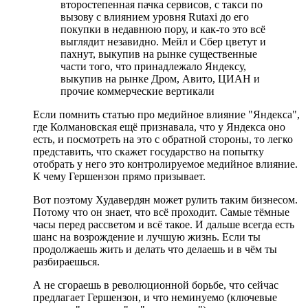
второстепенная пачка сервисов, с такси по
вызову с влиянием уровня Rutaxi до его
покупки в недавнюю пору, и как-то это всё
выглядит незавидно. Мейл и Сбер цветут и
пахнут, выкупив на рынке существенные
части того, что принадлежало Яндексу,
выкупив на рынке Дром, Авито, ЦИАН и
прочие коммерческие вертикали
Если помнить статью про медийное влияние "Яндекса",
где Колмановская ещё признавала, что у Яндекса оно
есть, и посмотреть на это с обратной стороны, то легко
представить, что скажет государство на попытку
отобрать у него это контролируемое медийное влияние.
К чему Гершензон прямо призывает.
Вот поэтому Худавердян может рулить таким бизнесом.
Потому что он знает, что всё проходит. Самые тёмные
часы перед рассветом и всё такое. И дальше всегда есть
шанс на возрождение и лучшую жизнь. Если ты
продолжаешь жить и делать что делаешь и в чём ты
разбираешься.
А не сгораешь в революционной борьбе, что сейчас
предлагает Гершензон, и что неминуемо (ключевые