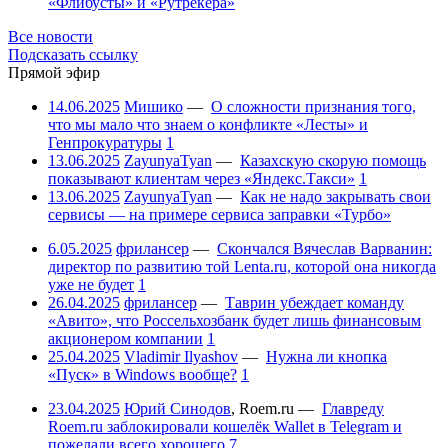
«Флибусты» и «Рутрекера»
Все новости
Подсказать ссылку
Прямой эфир
14.06.2025
Мишико
—
О сложности признания того,
что мы мало что знаем о конфликте «Лесты» и
Генпрокуратуры
1
13.06.2025
ZayunyaTyan
—
Казахскую скорую помощь
показывают клиентам через «Яндекс.Такси»
1
13.06.2025
ZayunyaTyan
—
Как не надо закрывать свои
сервисы — на примере сервиса заправки «Турбо»
6.05.2025
фрилансер
—
Скончался Вячеслав Варванин:
директор по развитию той Lenta.ru, которой она никогда
уже не будет
1
26.04.2025
фрилансер
—
Таврин убеждает команду
«Авито», что Россельхозбанк будет лишь финансовым
акционером компании
1
25.04.2025
Vladimir Ilyashov
—
Нужна ли кнопка
«Пуск» в Windows вообще?
1
23.04.2025
Юрий Синодов
,
Roem.ru
—
Главреду
Roem.ru заблокировали кошелёк Wallet в Telegram и
пожелали всего хорошего
7