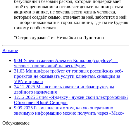
безусловный базовый расход, который поддерживает
твоё существование и оставляет деньги на поиграться
акциями в аппке, не хочешь вести жизнь человека,
который создаёт семью, отвечает за неё, заботится о ней
— добро пожаловать в город-коливинг, где ты не будешь
никому особо мешать.
"Остров дураков" из Незнайки на Луне типа
Важное
9.04
Ушёл из жизни Алексей Копылов (copylove) —
человек, повлиявший на весь Рунет
31.03
Минцифры требует от топовых российских веб-
проектов не оказывать услуги клиентам, сидящим за
VPN и прокси
24.12.2025
Мы все пользователи инфраструктуры
двойного назначения
12.12.2025
Зачем «Яндексу» нужен свой электромобиль?
Объясняет Юрий Синодов
9.09.2025
Размышления о том, какую оперативно
значимую информацию можно получить через «Макс»
Обсуждаемое