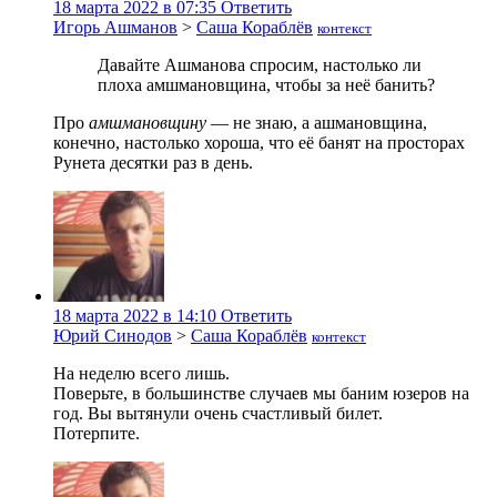
18 марта 2022 в 07:35
Ответить
Игорь Ашманов
>
Саша Кораблёв
контекст
Давайте Ашманова спросим, настолько ли
плоха амшмановщина, чтобы за неё банить?
Про
амшмановщину
— не знаю, а ашмановщина,
конечно, настолько хороша, что её банят на просторах
Рунета десятки раз в день.
18 марта 2022 в 14:10
Ответить
Юрий Синодов
>
Саша Кораблёв
контекст
На неделю всего лишь.
Поверьте, в большинстве случаев мы баним юзеров на
год. Вы вытянули очень счастливый билет.
Потерпите.