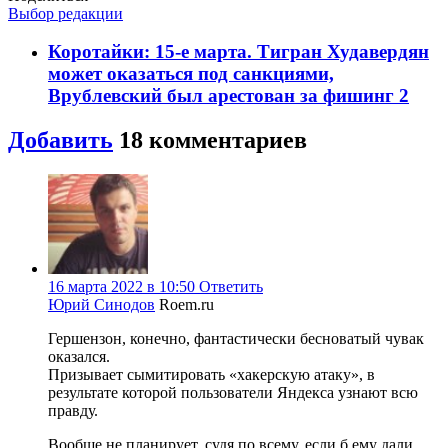
Выбор редакции
Коротайки: 15-е марта. Тигран Худавердян
может оказаться под санкциями,
Врублевский был арестован за фишинг
2
Добавить
18 комментариев
16 марта 2022 в 10:50
Ответить
Юрий Синодов
Roem.ru
Гершензон, конечно, фантастически бесноватый чувак
оказался.
Призывает сымитировать «хакерскую атаку», в
результате которой пользователи Яндекса узнают всю
правду.
Вообще не планирует, судя по всему, если б ему дали