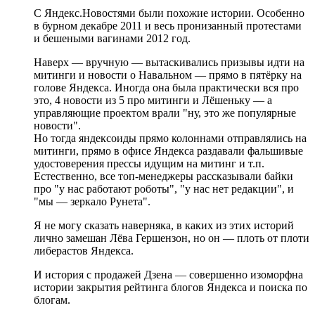
С Яндекс.Новостями были похожие истории. Особенно
в бурном декабре 2011 и весь пронизанный протестами
и бешеными вагинами 2012 год.
Наверх — вручную — вытаскивались призывы идти на
митинги и новости о Навальном — прямо в пятёрку на
голове Яндекса. Иногда она была практически вся про
это, 4 новости из 5 про митинги и Лёшеньку — а
управляющие проектом врали "ну, это же популярные
новости".
Но тогда яндексоиды прямо колоннами отправлялись на
митинги, прямо в офисе Яндекса раздавали фальшивые
удостоверения прессы идущим на митинг и т.п.
Естественно, все топ-менеджеры рассказывали байки
про "у нас работают роботы", "у нас нет редакции", и
"мы — зеркало Рунета".
Я не могу сказать наверняка, в каких из этих историй
лично замешан Лёва Гершензон, но он — плоть от плоти
либерастов Яндекса.
И история с продажей Дзена — совершенно изоморфна
истории закрытия рейтинга блогов Яндекса и поиска по
блогам.