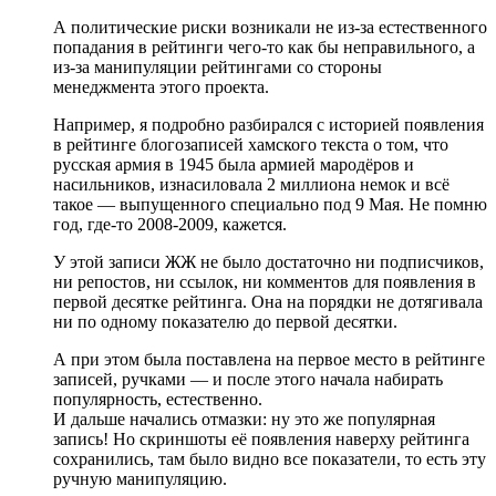
А политические риски возникали не из-за естественного
попадания в рейтинги чего-то как бы неправильного, а
из-за манипуляции рейтингами со стороны
менеджмента этого проекта.
Например, я подробно разбирался с историей появления
в рейтинге блогозаписей хамского текста о том, что
русская армия в 1945 была армией мародёров и
насильников, изнасиловала 2 миллиона немок и всё
такое — выпущенного специально под 9 Мая. Не помню
год, где-то 2008-2009, кажется.
У этой записи ЖЖ не было достаточно ни подписчиков,
ни репостов, ни ссылок, ни комментов для появления в
первой десятке рейтинга. Она на порядки не дотягивала
ни по одному показателю до первой десятки.
А при этом была поставлена на первое место в рейтинге
записей, ручками — и после этого начала набирать
популярность, естественно.
И дальше начались отмазки: ну это же популярная
запись! Но скриншоты её появления наверху рейтинга
сохранились, там было видно все показатели, то есть эту
ручную манипуляцию.