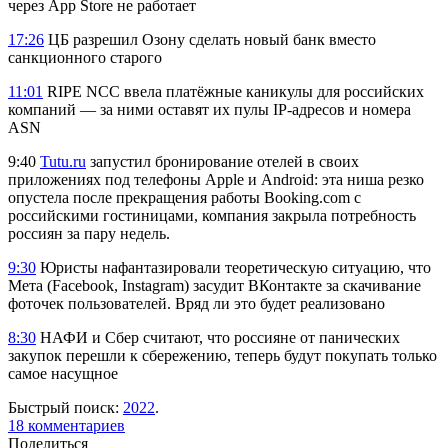
через App Store не работает
17:26
ЦБ разрешил Озону сделать новый банк вместо
санкционного старого
11:01
RIPE NCC ввела платёжные каникулы для российских
компаний — за ними оставят их пулы IP-адресов и номера
ASN
9:40
Tutu.ru
запустил бронирование отелей в своих
приложениях под телефоны Apple и Android: эта ниша резко
опустела после прекращения работы Booking.com с
российскими гостиницами, компания закрыла потребность
россиян за пару недель.
9:30
Юристы нафантазировали теоретическую ситуацию, что
Мета (Facebook, Instagram) засудит ВКонтакте за скачивание
фоточек пользователей. Вряд ли это будет реализовано
8:30
НАФИ и Сбер считают, что россияне от панических
закупок перешли к сбережению, теперь будут покупать только
самое насущное
Быстрый поиск:
2022
.
18 комментариев
Поделиться