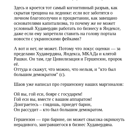
Здесь и кроется тот самый когнитивный разрыв, как
скрытая трещина на леднике: если все заботятся о
личном благополучии и процветании, как завещано
основателями капитализма, то почему же не может
условный Худавердян работать по бизнесу в Яндексе,
даже если ему запретили ставить на голову портала
новости с украинскими фейками?
А вот и нет, не может. Потому что локус оценки — за
пределами Худавердяна, Яндекса, МКАДа и клятой
Рашки. Он там, где Цивилизация и Гершензон, пророк
её.
Оттуда и скажут, что можно, что нельзя, и "кто был
большим демократом" (с).
Шаов уже написал про гершензону наших маргиналов:
Ой вы, гой еси, бояре с государем!
Гой еси вы, вместе с вашим аппаратом!
Доиграетесь – глядишь, приедет барин,
Он рассудит – кто был большим демократом.
Гершензон — при барине, он может свысока окрикнуть
нерадивого, заигравшегося в бизнес Худавердяна.