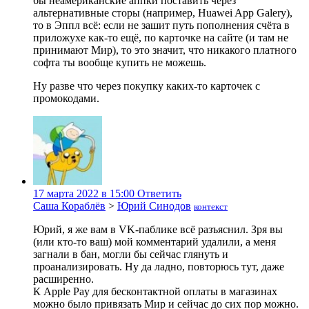
бы неамериканские аппки поставить через
альтернативные сторы (например, Huawei App Galery),
то в Эппл всё: если не зашит путь пополнения счёта в
приложухе как-то ещё, по карточке на сайте (и там не
принимают Мир), то это значит, что никакого платного
софта ты вообще купить не можешь.
Ну разве что через покупку каких-то карточек с
промокодами.
17 марта 2022 в 15:00
Ответить
Саша Кораблёв
>
Юрий Синодов
контекст
Юрий, я же вам в VK-паблике всё разъяснил. Зря вы
(или кто-то ваш) мой комментарий удалили, а меня
загнали в бан, могли бы сейчас глянуть и
проанализировать. Ну да ладно, повторюсь тут, даже
расширенно.
К Apple Pay для бесконтактной оплаты в магазинах
можно было привязать Мир и сейчас до сих пор можно.