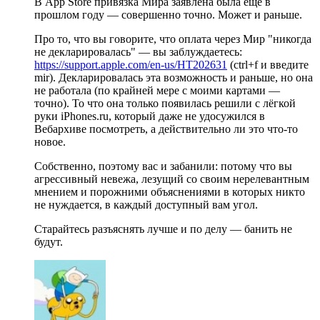
В App Store привязка Мира заявлена была ещё в
прошлом году — совершенно точно. Может и раньше.
Про то, что вы говорите, что оплата через Мир "никогда
не декларировалась" — вы заблуждаетесь:
https://support.apple.com/en-us/HT202631
(ctrl+f и введите
mir). Декларировалась эта возможность и раньше, но она
не работала (по крайней мере с моими картами —
точно). То что она только появилась решили с лёгкой
руки iPhones.ru, который даже не удосужился в
Вебархиве посмотреть, а действительно ли это что-то
новое.
Собственно, поэтому вас и забанили: потому что вы
агрессивный невежа, лезущий со своим нерелевантным
мнением и порожними объяснениями в которых никто
не нуждается, в каждый доступный вам угол.
Старайтесь разъяснять лучше и по делу — банить не
будут.