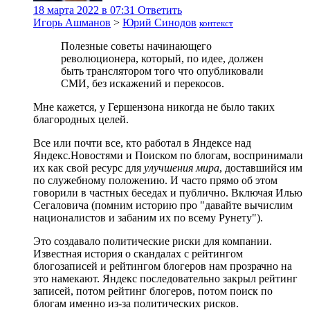
18 марта 2022 в 07:31
Ответить
Игорь Ашманов
>
Юрий Синодов
контекст
Полезные советы начинающего
революционера, который, по идее, должен
быть транслятором того что опубликовали
СМИ, без искажений и перекосов.
Мне кажется, у Гершензона никогда не было таких
благородных целей.
Все или почти все, кто работал в Яндексе над
Яндекс.Новостями и Поиском по блогам, воспринимали
их как свой ресурс для
улучшения мира
, доставшийся им
по служебному положению. И часто прямо об этом
говорили в частных беседах и публично. Включая Илью
Сегаловича (помним историю про "давайте вычислим
националистов и забаним их по всему Рунету").
Это создавало политические риски для компании.
Известная история о скандалах с рейтингом
блогозаписей и рейтингом блогеров нам прозрачно на
это намекают. Яндекс последовательно закрыл рейтинг
записей, потом рейтинг блогеров, потом поиск по
блогам именно из-за политических рисков.