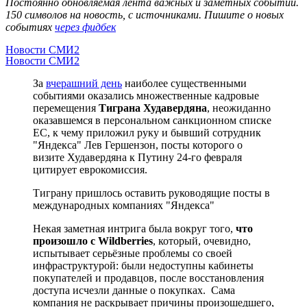
Постоянно обновляемая лента важных и заметных событий.
150 символов на новость, с источниками. Пишите о новых
событиях
через фидбек
Новости СМИ2
Новости СМИ2
За
вчерашний день
наиболее существенными
событиями оказались множественные кадровые
перемещения
Тиграна Худавердяна
, неожиданно
оказавшемся в персональном санкционном списке
ЕС, к чему приложил руку и бывший сотрудник
"Яндекса" Лев Гершензон, посты которого о
визите Худавердяна к Путину 24-го февраля
цитирует еврокомиссия.
Тиграну пришлось оставить руководящие посты в
международных компаниях "Яндекса"
Некая заметная интрига была вокруг того,
что
произошло с Wildberries
, который, очевидно,
испытывает серьёзные проблемы со своей
инфраструктурой: были недоступны кабинеты
покупателей и продавцов, после восстановления
доступа исчезли данные о покупках. Сама
компания не раскрывает причины произошедшего,