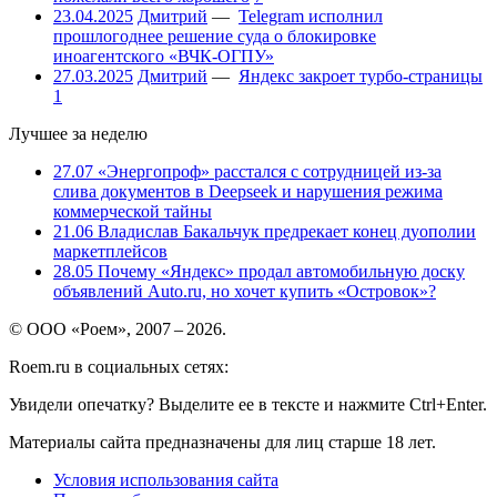
23.04.2025
Дмитрий
—
Telegram исполнил
прошлогоднее решение суда о блокировке
иноагентского «ВЧК-ОГПУ»
27.03.2025
Дмитрий
—
Яндекс закроет турбо-страницы
1
Лучшее за неделю
27.07
«Энергопроф» расстался с сотрудницей из-за
слива документов в Deepseek и нарушения режима
коммерческой тайны
21.06
Владислав Бакальчук предрекает конец дуополии
маркетплейсов
28.05
Почему «Яндекс» продал автомобильную доску
объявлений Auto.ru, но хочет купить «Островок»?
© ООО «Роем», 2007 – 2026.
Roem.ru в социальных сетях:
Увидели опечатку? Выделите ее в тексте и нажмите Ctrl+Enter.
Материалы сайта предназначены для лиц старше 18 лет.
Условия использования сайта