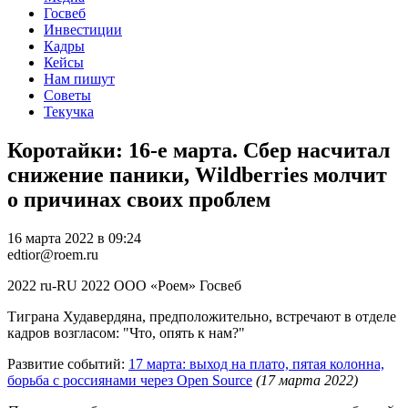
Госвеб
Инвестиции
Кадры
Кейсы
Нам пишут
Советы
Текучка
Коротайки: 16-е марта. Сбер насчитал
снижение паники, Wildberries молчит
о причинах своих проблем
16 марта 2022 в 09:24
edtior@roem.ru
2022
ru-RU
2022
ООО «Роем»
Госвеб
Тиграна Худавердяна, предположительно, встречают в отделе
кадров возгласом: "Что, опять к нам?"
Развитие событий:
17 марта: выход на плато, пятая колонна,
борьба с россиянами через Open Source
(17 марта 2022)