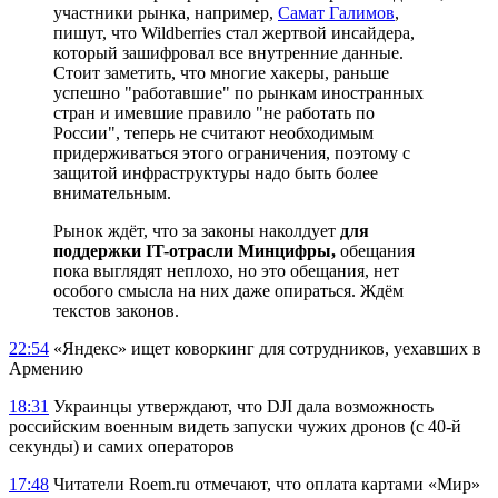
участники рынка, например,
Самат Галимов
,
пишут, что Wildberries стал жертвой инсайдера,
который зашифровал все внутренние данные.
Стоит заметить, что многие хакеры, раньше
успешно "работавшие" по рынкам иностранных
стран и имевшие правило "не работать по
России", теперь не считают необходимым
придерживаться этого ограничения, поэтому с
защитой инфраструктуры надо быть более
внимательным.
Рынок ждёт, что за законы наколдует
для
поддержки IT-отрасли Минцифры,
обещания
пока выглядят неплохо, но это обещания, нет
особого смысла на них даже опираться. Ждём
текстов законов.
22:54
«Яндекс» ищет коворкинг для сотрудников, уехавших в
Армению
18:31
Украинцы утверждают, что DJI дала возможность
российским военным видеть запуски чужих дронов (с 40-й
секунды) и самих операторов
17:48
Читатели Roem.ru отмечают, что оплата картами «Мир»