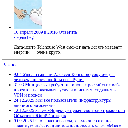
16 апреля 2009 в 20:16
Ответить
stepancheg
Дата-центр Telehouse West сможет дать девять мегаватт
энергии — очень круто!
Важное
9.04
Ушёл из жизни Алексей Копылов (copylove) —
человек, повлиявший на весь Рунет
31.03
Минцифры требует от топовых российских веб-
проектов не оказывать услуги клиентам, сидящим за
VPN и прокси
24.12.2025
Мы все пользователи инфраструктуры
двойного назначения
12.12.2025
Зачем «Яндексу» нужен свой электромобиль?
Объясняет Юрий Синодов
9.09.2025
Размышления о том, какую оперативно
значимую информацию можно получить через «Макс»