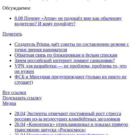
Обсуждаемое
8.08
Почему «Атом» не подошёл мне как обычному
водителю? И кому подойдёт?
Почитать
Создатель Prisma даёт советы по составлению резюме с
точки зрения нанимателя
Обратная связь по блокировкам и белым спискам
Зачем российский интернет ломают санкциями?
VPN для разработки — не проблема, проблема то, что
он нужен
ФСБ и Минздрав предупреждают (только их никто не
слушает)
Все ссылки
Подсказать ссылку
Медиа
28.04
Эксперты отмечают постоянный рост стресса
россиян из-за вездесущих кликбейтных заголовков
26.04
«Кинопоиск» отрекламировал и показал прямую
трансляцию запуска «Роскосмоса»