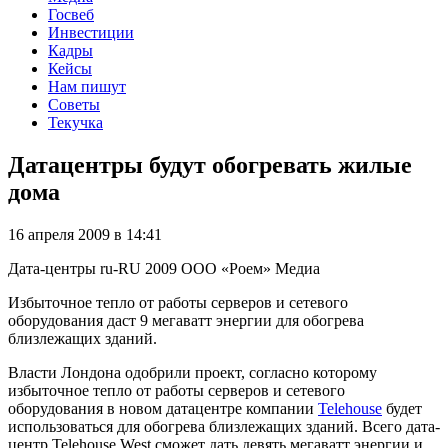
Госвеб
Инвестиции
Кадры
Кейсы
Нам пишут
Советы
Текучка
Датацентры будут обогревать жилые
дома
16 апреля 2009 в 14:41
Дата-центры
ru-RU
2009
ООО «Роем»
Медиа
Избыточное тепло от работы серверов и сетевого
оборудования даст 9 мегаватт энергии для обогрева
близлежащих зданий.
Власти Лондона одобрили проект, согласно которому
избыточное тепло от работы серверов и сетевого
оборудования в новом датацентре компании
Telehouse
будет
использоваться для обогрева близлежащих зданий. Всего дата-
центр Telehouse West сможет дать девять мегаватт энергии и