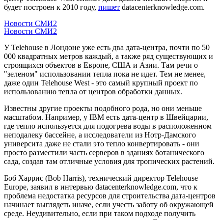
будет построен к 2010 году,
пишет
datacenterknowledge.com.
Новости СМИ2
Новости СМИ2
У Telehouse в Лондоне уже есть два дата-центра, почти по 50
000 квадратных метров каждый, а также ряд существующих и
строящихся объектов в Европе, США и Азии. Там речи о
"зеленом" использовании тепла пока не идет. Тем не менее,
даже один Telehouse West - это самый крупный проект по
использованию тепла от центров обработки данных.
Известны другие проекты подобного рода, но они меньше
масштабом. Например, у IBM есть дата-центр в Швейцарии,
где тепло используется для подогрева воды в расположенном
неподалеку бассейне, а исследователи из Нотр-Дамского
университа даже не стали это тепло конвертировать - они
просто разместили часть серверов в зданиях ботанического
сада, создав там отличные условия для тропических растений.
Боб Харрис (Bob Harris), технический директор Telehouse
Europe, заявил в интервью datacenterknowledge.com, что к
проблема недостатка ресурсов для строительства дата-центров
начинает выглядеть иначе, если учесть заботу об окружающей
среде. Неудивительно, если при таком подходе получить