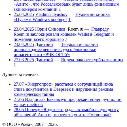
«Авито», что Россельхозбанк будет лишь финансовым
акционером компании
1
25.04.2025
Vladimir Ilyashov
—
Нужна ли кнопка
«Пуск» в Windows вообще?
1
23.04.2025
Юрий Синодов
,
Roem.ru
—
Главреду
Roem.ru заблокировали кошелёк Wallet в Telegram и
пожелали всего хорошего
7
23.04.2025
Дмитрий
—
Telegram исполнил
прошлогоднее решение суда о блокировке
иноагентского «ВЧК-ОГПУ»
27.03.2025
Дмитрий
—
Яндекс закроет турбо-страницы
1
Лучшее за неделю
27.07
«Энергопроф» расстался с сотрудницей из-за
слива документов в Deepseek и нарушения режима
коммерческой тайны
21.06
Владислав Бакальчук предрекает конец дуополии
маркетплейсов
28.05
Почему «Яндекс» продал автомобильную доску
объявлений Auto.ru, но хочет купить «Островок»?
© ООО «Роем», 2007 – 2026.