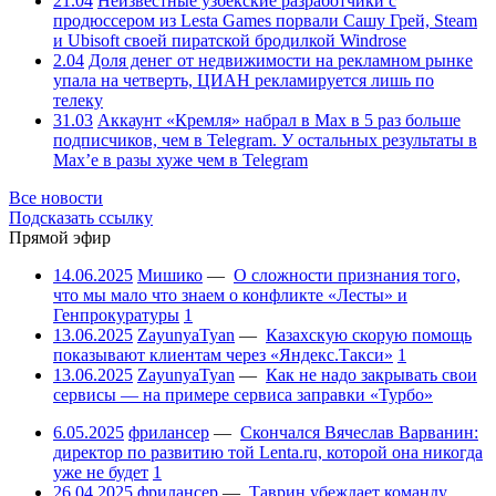
21.04
Неизвестные узбекские разработчики с
продюссером из Lesta Games порвали Сашу Грей, Steam
и Ubisoft своей пиратской бродилкой Windrose
2.04
Доля денег от недвижимости на рекламном рынке
упала на четверть, ЦИАН рекламируется лишь по
телеку
31.03
Аккаунт «Кремля» набрал в Max в 5 раз больше
подписчиков, чем в Telegram. У остальных результаты в
Max’е в разы хуже чем в Telegram
Все новости
Подсказать ссылку
Прямой эфир
14.06.2025
Мишико
—
О сложности признания того,
что мы мало что знаем о конфликте «Лесты» и
Генпрокуратуры
1
13.06.2025
ZayunyaTyan
—
Казахскую скорую помощь
показывают клиентам через «Яндекс.Такси»
1
13.06.2025
ZayunyaTyan
—
Как не надо закрывать свои
сервисы — на примере сервиса заправки «Турбо»
6.05.2025
фрилансер
—
Скончался Вячеслав Варванин:
директор по развитию той Lenta.ru, которой она никогда
уже не будет
1
26.04.2025
фрилансер
—
Таврин убеждает команду