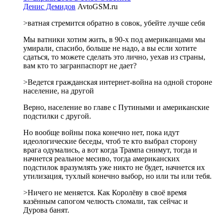
Денис Демидов
AvtoGSM.ru
>ватная стремится обратно в совок, убейте лучше себя
Мы ватники хотим жить, в 90-х под американцами мы
умирали, спасибо, больше не надо, а вы если хотите
сдаться, то можете сделать это лично, уехав из страны,
вам кто то загранпаспорт не дает?
>Ведется гражданская интернет-война на одной стороне
население, на другой
Верно, население во главе с Путиными и американские
подстилки с другой.
Но вообще войны пока конечно нет, пока идут
идеологические беседы, чтоб те кто выбрал сторону
врага одумались, а вот когда Трампа снимут, тогда и
начнется реальное месиво, тогда американских
подстилок вразумлять уже никто не будет, начнется их
утилизация, тухлый конечно выбор, но или ты или тебя.
>Ничего не меняется. Как Королёву в своё время
казённым сапогом челюсть сломали, так сейчас и
Дурова банят.