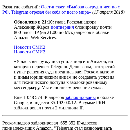
Развитие событий:
Осетинская: «Выбрав сотрудничество с
РФ, Telegram отрезал бы себя от всего мира»
(17 апреля 2018)
Обновлено в 21:10:
глава Роскомнадзора
Александр Жаров
подтвердил
блокировку почти
800 тысяч IP (на 21:00 по Мск) адресов в облаке
Amazon Web Services.
Новости СМИ2
Новости СМИ2
«У нас в выгрузку поступила подсеть Amazon, на
которую перешел Telegram. Дело в том, что третий
пункт решения суда предписывает Роскомнадзору
и иным юридическим лицам не создавать условия
для технического доступа к заблокированному
мессенджеру. Мы исполняем решение суда».
Ещё 1 048 574 IP-адресов
заблокированы
в облаке
Google, в подсети 35.192.0.0/12. В сумме РКН
заблокировал почти 2 миллиона IP.
Роскомнадзор заблокировал 655 352 IP-адресов,
принадлежащих Amazon. "Telegram стал разворачивать