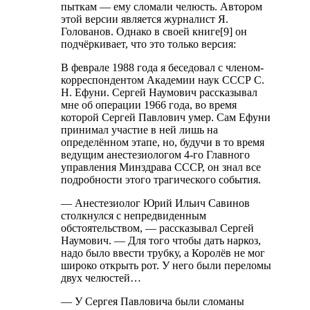
пыткам — ему сломали челюсть. Автором
этой версии является журналист Я.
Голованов. Однако в своей книге[9] он
подчёркивает, что это только версия:
В феврале 1988 года я беседовал с членом-
корреспондентом Академии наук СССР С.
Н. Ефуни. Сергей Наумович рассказывал
мне об операции 1966 года, во время
которой Сергей Павлович умер. Сам Ефуни
принимал участие в ней лишь на
определённом этапе, но, будучи в то время
ведущим анестезиологом 4-го Главного
управления Минздрава СССР, он знал все
подробности этого трагического события.
— Анестезиолог Юрий Ильич Савинов
столкнулся с непредвиденным
обстоятельством, — рассказывал Сергей
Наумович. — Для того чтобы дать наркоз,
надо было ввести трубку, а Королёв не мог
широко открыть рот. У него были переломы
двух челюстей…
— У Сергея Павловича были сломаны