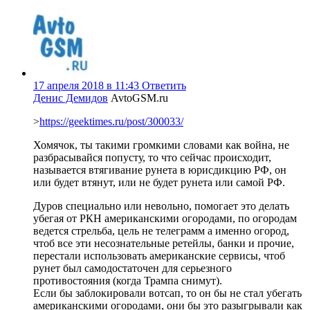
17 апреля 2018 в 11:43
Ответить
Денис Демидов
AvtoGSM.ru
>
https://geektimes.ru/post/300033/
Хомячок, ты такими громкими словами как война, не
разбрасывайся попусту, то что сейчас происходит,
называется втягивание рунета в юрисдикцию РФ, он
или будет втянут, или не будет рунета или самой РФ.
Дуров специально или невольно, помогает это делать
убегая от РКН американскими огородами, по огородам
ведется стрельба, цель не телеграмм а именно огород,
чтоб все эти несознательные ретейлы, банки и прочие,
перестали использовать американские сервисы, чтоб
рунет был самодостаточен для серьезного
противостояния (когда Трампа снимут).
Если бы заблокировали вотсап, то он бы не стал убегать
американскими огородами, они бы это разыгрывали как