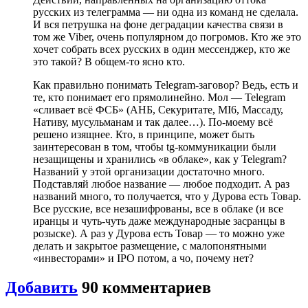
русских из телеграмма — ни одна из команд не сделала.
И вся петрушка на фоне деградации качества связи в
том же Viber, очень популярном до погромов. Кто же это
хочет собрать всех русских в один мессенджер, кто же
это такой? В общем-то ясно кто.
Как правильно понимать Telegram-заговор? Ведь, есть и
те, кто понимает его прямолинейно. Мол — Telegram
«сливает всё ФСБ» (АНБ, Секуритате, MI6, Массаду,
Нативу, мусульманам и так далее…). По-моему всё
решено изящнее. Кто, в принципе, может быть
заинтересован в том, чтобы tg-коммуникации были
незащищены и хранились «в облаке», как у Telegram?
Названий у этой организации достаточно много.
Подставляй любое название — любое подходит. А раз
названий много, то получается, что у Дурова есть Товар.
Все русские, все незашифрованы, все в облаке (и все
иранцы и чуть-чуть даже международные засранцы в
розыске). А раз у Дурова есть Товар — то можно уже
делать и закрытое размещение, с малопонятными
«инвесторами» и IPO потом, а чо, почему нет?
Добавить
90
комментариев