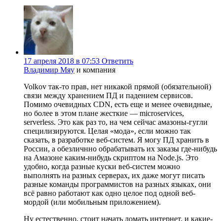
17 апреля 2018 в 07:53
Ответить
Владимир Мяу
и компания
Volkov так-то прав, нет никакой прямой (обязательной)
связи между хранением ПД и падением сервисов.
Помимо очевидных CDN, есть еще и менее очевидные,
но более в этом плане жесткие — microservices,
serverless. Это как раз то, на чем сейчас амазоны-гугли
специлизируются. Целая «мода», если можно так
сказать, в разработке веб-систем. Я могу ПД хранить в
России, а обезличнно обрабатывать их заказы где-нибудь
на Амазоне каким-нибудь скриптом на Node.js. Это
удобно, когда разные куски веб-систем можно
выполнять на разных серверах, их даже могут писать
разные команды программистов на разных языках, они
всё равно работают как одно целое под одной веб-
мордой (или мобильным приложением).
Ну естественно, стоит начать ломать интернет, и какие-