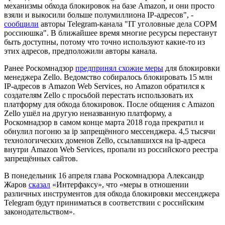
механизмы обхода блокировок на базе Amazon, и они просто
взяли и выкосили больше полумиллиона IP-адресов", -
сообщили
авторы Telegram-канала "IT уголовные дела СОРМ
россиюшка". В ближайшее время многие ресурсы перестанут
быть доступны, потому что точно используют какие-то из
этих адресов, предположили авторы канала.
Ранее Роскомнадзор
предпринял схожие меры
для блокировки
менеджера Zello. Ведомство собиралось блокировать 15 млн
IP-адресов в Amazon Web Services, но Amazon обратился к
создателям Zello с просьбой перестать использовать их
платформу для обхода блокировок. После общения с Amazon
Zello ушёл на другую неназванную платформу, а
Роскомнадзор в самом конце марта 2018 года прекратил и
обнулил погоню за ip запрещённого мессенджера. 4,5 тысячи
технологических доменов Zello, ссылавшихся на ip-адреса
внутри Amazon Web Services, пропали из российского реестра
запрещённых сайтов.
В понедельник 16 апреля глава Роскомнадзора Александр
Жаров
сказал
«Интерфаксу», что «меры в отношении
различных инструментов для обхода блокировки мессенджера
Telegram будут приниматься в соответствии с российским
законодательством».