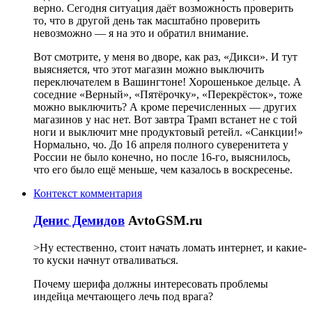
верно. Сегодня ситуация даёт возможность проверить
то, что в другой день так масштабно проверить
невозможно — я на это и обратил внимание.
Вот смотрите, у меня во дворе, как раз, «Дикси». И тут
выясняется, что этот магазин можно выключить
переключателем в Вашингтоне! Хорошенькое дельце. А
соседние «Верный», «Пятёрочку», «Перекрёсток», тоже
можно выключить? А кроме перечисленных — других
магазинов у нас нет. Вот завтра Трамп встанет не с той
ноги и выключит мне продуктовый ретейл. «Санкции!»
Нормально, чо. До 16 апреля полного суверенитета у
России не было конечно, но после 16-го, выяснилось,
что его было ещё меньше, чем казалось в воскресенье.
Контекст комментария
Денис Демидов
AvtoGSM.ru
>Ну естественно, стоит начать ломать интернет, и какие-
то куски начнут отваливаться.
Почему шерифа должны интересовать проблемы
индейца мечтающего лечь под врага?