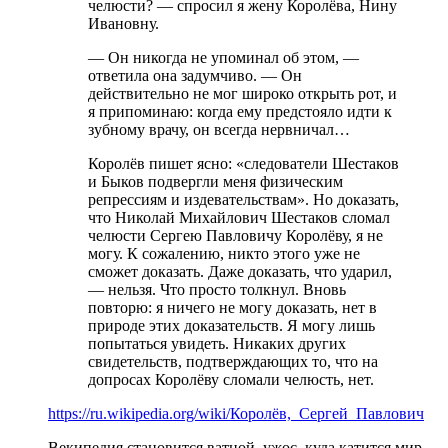
челюсти? — спросил я жену Королёва, Нину
Ивановну.
— Он никогда не упоминал об этом, —
ответила она задумчиво. — Он
действительно не мог широко открыть рот, и
я припоминаю: когда ему предстояло идти к
зубному врачу, он всегда нервничал…
Королёв пишет ясно: «следователи Шестаков
и Быков подвергли меня физическим
репрессиям и издевательствам». Но доказать,
что Николай Михайлович Шестаков сломал
челюсти Сергею Павловичу Королёву, я не
могу. К сожалению, никто этого уже не
сможет доказать. Даже доказать, что ударил,
— нельзя. Что просто толкнул. Вновь
повторю: я ничего не могу доказать, нет в
природе этих доказательств. Я могу лишь
попытаться увидеть. Никаких других
свидетельств, подтверждающих то, что на
допросах Королёву сломали челюсть, нет.
https://ru.wikipedia.org/wiki/Королёв,_Сергей_Павлович
Векипедия становится ватной, ужос, куда катится мир…