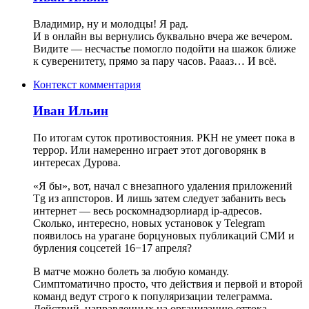
Владимир, ну и молодцы! Я рад.
И в онлайн вы вернулись буквально вчера же вечером.
Видите — несчастье помогло подойти на шажок ближе
к суверенитету, прямо за пару часов. Раааз… И всё.
Контекст комментария
Иван Ильин
По итогам суток противостояния. РКН не умеет пока в
террор. Или намеренно играет этот договорянк в
интересах Дурова.
«Я бы», вот, начал с внезапного удаления приложений
Tg из аппсторов. И лишь затем следует забанить весь
интернет — весь роскомнадзорлиард ip-адресов.
Сколько, интересно, новых установок у Telegram
появилось на урагане борцуновых публикаций СМИ и
бурления соцсетей 16−17 апреля?
В матче можно болеть за любую команду.
Симптоматично просто, что действия и первой и второй
команд ведут строго к популяризации телеграмма.
Действий, направленных на организацию оттока