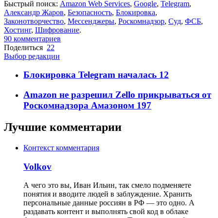
Быстрый поиск:
Amazon Web Services
,
Google
,
Telegram
,
Александр Жаров
,
Безопасность
,
Блокировка
,
Законотворчество
,
Мессенджеры
,
Роскомнадзор
,
Суд
,
ФСБ
,
Хостинг
,
Шифрование
.
90
комментариев
Поделиться
22
Выбор редакции
Блокировка Telegram началась
12
Amazon не разрешил Zello прикрываться от
Роскомнадзора Амазоном
197
Лучшие комментарии
Контекст комментария
Volkov
А чего это вы, Иван Ильин, так смело подменяете
понятия и вводите людей в заблуждение. Хранить
персональные данные россиян в РФ — это одно. А
раздавать контент и выполнять свой код в облаке