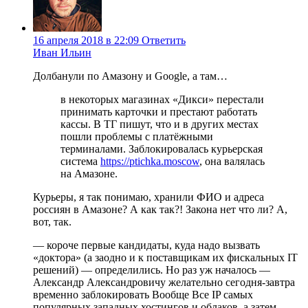
16 апреля 2018 в 22:09
Ответить
Иван Ильин
Долбанули по Амазону и Google, а там…
в некоторых магазинах «Дикси» перестали
принимать карточки и престают работать
кассы. В ТГ пишут, что и в других местах
пошли проблемы с платёжными
терминалами. Заблокировалась курьерская
система
https://ptichka.moscow
, она валялась
на Амазоне.
Курьеры, я так понимаю, хранили ФИО и адреса
россиян в Амазоне? А как так?! Закона нет что ли? А,
вот, так.
— короче первые кандидаты, куда надо вызвать
«доктора» (а заодно и к поставщикам их фискальных IT
решений) — определились. Но раз уж началось —
Александр Александровичу желательно сегодня-завтра
временно заблокировать Вообще Все IP самых
популярных западных хостингов и облаков, а затем