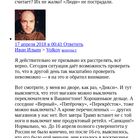
считает? Их не жалко! «Люди» не пострадали.
17 апреля 2018 в 00:41
Ответить
Иван Ильин
>
Volkov
контекст
Я действительно не призываю их расстрелять, всё
верно. Сегодня ситуация даёт возможность проверить
то, что в другой день так масштабно проверить
невозможно — я на это и обратил внимание.
Вот смотрите, у меня во дворе, как раз, «Дикси». И тут
выясняется, что этот магазин можно выключить
переключателем в Вашингтоне! Хорошенькое дельце. А
соседние «Верный», «Пятёрочку», «Перекрёсток», тоже
можно выключить? А кроме перечисленных — других
магазинов у нас нет. Вот завтра Трамп встанет не с той
ноги и выключит мне продуктовый ретейл. «Санкции!»
Нормально, чо. До 16 апреля полного суверенитета у
России не было конечно, но после 16-го, выяснилось,
что его было ещё меньше, чем казалось в воскресенье.