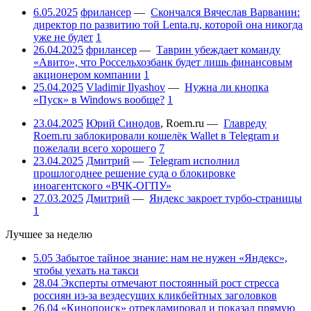
6.05.2025
фрилансер
—
Скончался Вячеслав Варванин:
директор по развитию той Lenta.ru, которой она никогда
уже не будет
1
26.04.2025
фрилансер
—
Таврин убеждает команду
«Авито», что Россельхозбанк будет лишь финансовым
акционером компании
1
25.04.2025
Vladimir Ilyashov
—
Нужна ли кнопка
«Пуск» в Windows вообще?
1
23.04.2025
Юрий Синодов
,
Roem.ru
—
Главреду
Roem.ru заблокировали кошелёк Wallet в Telegram и
пожелали всего хорошего
7
23.04.2025
Дмитрий
—
Telegram исполнил
прошлогоднее решение суда о блокировке
иноагентского «ВЧК-ОГПУ»
27.03.2025
Дмитрий
—
Яндекс закроет турбо-страницы
1
Лучшее за неделю
5.05
Забытое тайное знание: нам не нужен «Яндекс»,
чтобы уехать на такси
28.04
Эксперты отмечают постоянный рост стресса
россиян из-за вездесущих кликбейтных заголовков
26.04
«Кинопоиск» отрекламировал и показал прямую