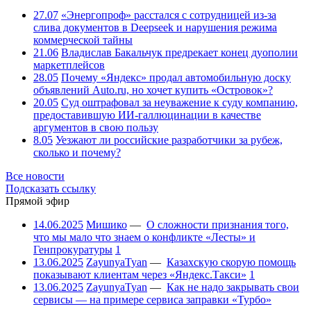
27.07
«Энергопроф» расстался с сотрудницей из-за
слива документов в Deepseek и нарушения режима
коммерческой тайны
21.06
Владислав Бакальчук предрекает конец дуополии
маркетплейсов
28.05
Почему «Яндекс» продал автомобильную доску
объявлений Auto.ru, но хочет купить «Островок»?
20.05
Суд оштрафовал за неуважение к суду компанию,
предоставившую ИИ-галлюцинации в качестве
аргументов в свою пользу
8.05
Уезжают ли российские разработчики за рубеж,
сколько и почему?
Все новости
Подсказать ссылку
Прямой эфир
14.06.2025
Мишико
—
О сложности признания того,
что мы мало что знаем о конфликте «Лесты» и
Генпрокуратуры
1
13.06.2025
ZayunyaTyan
—
Казахскую скорую помощь
показывают клиентам через «Яндекс.Такси»
1
13.06.2025
ZayunyaTyan
—
Как не надо закрывать свои
сервисы — на примере сервиса заправки «Турбо»