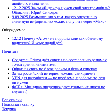
двойного назначения
12.12.2025
Зачем «Яндексу» нужен свой электромобиль?
Объясняет Юрий Синодов
9.09.2025
Размышления о том, какую оперативно
значимую информацию можно получить через «Макс»
Обсуждаемое
12:12
Почему «Атом» не подошёл мне как обычному
водителю? И кому подойдёт?
Почитать
Создатель Prisma даёт советы по составлению резюме с
точки зрения нанимателя
Обратная связь по блокировкам и белым спискам
Зачем российский интернет ломают санкциями?
VPN для разработки — не проблема, проблема то, что
он нужен
ФСБ и Минздрав предупреждают (только их никто не
слушает)
Все ссылки
Подсказать ссылку
Текучка