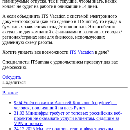
планируемые отпуска, так и текущие, чтобы знать, каких
коллег не будет на работе в ближайшие 14 дней.
А если объединить ITS Vacation с системой электронного
документооборота (как это сделано в ITSumma), то нужда в
бумажных заявлениях отпадёт полностью. Это особенно
актуально для компаний с филиалами в различных городах/
регионах/странах или для бизнесов, использующих
удалённую схему работы.
Хотите увидеть все возможности
ITS Vacation
в деле?
Специалисты ITSumma с удовольствием проведут для вас
демосессию!
Обсудить
Поделиться
Важное
9.04
Ушёл из жизни Алексей Копылов (copylove) —
человек, повлиявший на весь Рунет
31.03
Минцифры требует от топовых российских веб-
проектов не оказывать услуги клиентам, сидящим за
VPN и прокси
24.12.2025
Мы все пользователи инфраструктуры