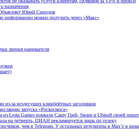
ктов не оказывать услуги клиентам, сидящим за VPN и прокси
о назначения
 Объясняет Юрий Синодов
ую информацию можно получить через «Макс»
очки зрения нанимателя
 нужен
шает)
ян из-за вездесущих кликбейтных заголовков
ансляцию запуска «Роскосмоса»
 из Lesta Games порвали Сашу Грей, Steam и Ubisoft своей пира
ала на четверть, ЦИАН рекламируется лишь по телеку
исчиков, чем в Telegram. У остальных результаты в Max’е в разы