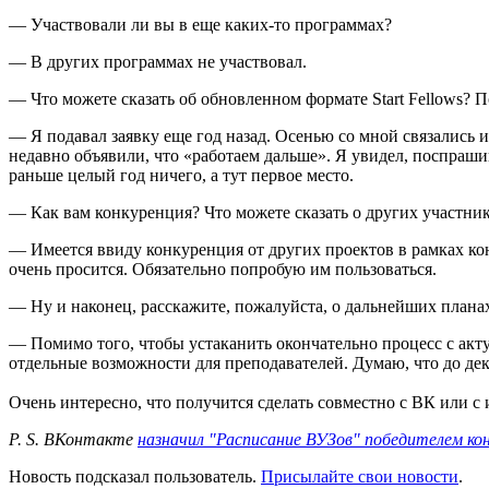
— Участвовали ли вы в еще каких-то программах?
— В других программах не участвовал.
— Что можете сказать об обновленном формате Start Fellows? П
— Я подавал заявку еще год назад. Осенью со мной связались и
недавно объявили, что «работаем дальше». Я увидел, поспрашив
раньше целый год ничего, а тут первое место.
— Как вам конкуренция? Что можете сказать о других участни
— Имеется ввиду конкуренция от других проектов в рамках конк
очень просится. Обязательно попробую им пользоваться.
— Ну и наконец, расскажите, пожалуйста, о дальнейших плана
— Помимо того, чтобы устаканить окончательно процесс с акту
отдельные возможности для преподавателей. Думаю, что до дека
Очень интересно, что получится сделать совместно с ВК или с
P. S. ВКонтакте
назначил "Расписание ВУЗов" победителем ко
Новость подсказал пользователь.
Присылайте свои новости
.