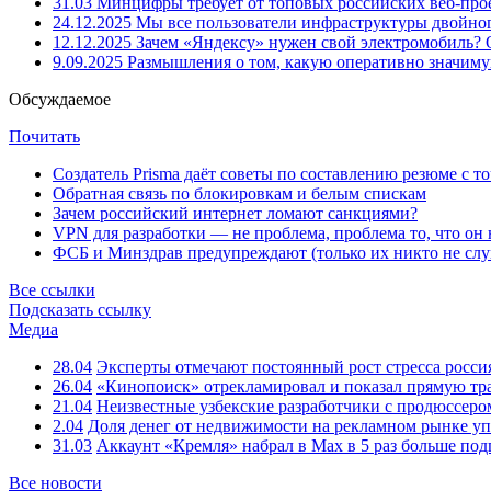
31.03
Минцифры требует от топовых российских веб-прое
24.12.2025
Мы все пользователи инфраструктуры двойног
12.12.2025
Зачем «Яндексу» нужен свой электромобиль?
9.09.2025
Размышления о том, какую оперативно значим
Обсуждаемое
Почитать
Создатель Prisma даёт советы по составлению резюме с т
Обратная связь по блокировкам и белым спискам
Зачем российский интернет ломают санкциями?
VPN для разработки — не проблема, проблема то, что он
ФСБ и Минздрав предупреждают (только их никто не слу
Все ссылки
Подсказать ссылку
Медиа
28.04
Эксперты отмечают постоянный рост стресса росси
26.04
«Кинопоиск» отрекламировал и показал прямую тр
21.04
Неизвестные узбекские разработчики с продюссером
2.04
Доля денег от недвижимости на рекламном рынке уп
31.03
Аккаунт «Кремля» набрал в Max в 5 раз больше подп
Все новости