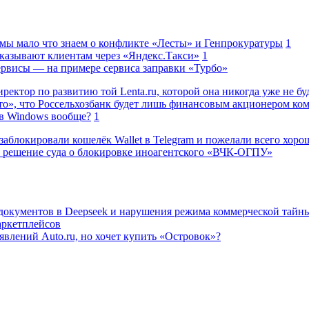
 мы мало что знаем о конфликте «Лесты» и Генпрокуратуры
1
казывают клиентам через «Яндекс.Такси»
1
сервисы — на примере сервиса заправки «Турбо»
ректор по развитию той Lenta.ru, которой она никогда уже не бу
о», что Россельхозбанк будет лишь финансовым акционером ко
в Windows вообще?
1
заблокировали кошелёк Wallet в Telegram и пожелали всего хоро
 решение суда о блокировке иноагентского «ВЧК-ОГПУ»
 документов в Deepseek и нарушения режима коммерческой тайн
аркетплейсов
влений Auto.ru, но хочет купить «Островок»?