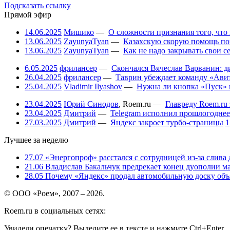
Подсказать ссылку
Прямой эфир
14.06.2025
Мишико
—
О сложности признания того, что
13.06.2025
ZayunyaTyan
—
Казахскую скорую помощь по
13.06.2025
ZayunyaTyan
—
Как не надо закрывать свои 
6.05.2025
фрилансер
—
Скончался Вячеслав Варванин: ди
26.04.2025
фрилансер
—
Таврин убеждает команду «Авит
25.04.2025
Vladimir Ilyashov
—
Нужна ли кнопка «Пуск» 
23.04.2025
Юрий Синодов
,
Roem.ru
—
Главреду Roem.ru 
23.04.2025
Дмитрий
—
Telegram исполнил прошлогоднее
27.03.2025
Дмитрий
—
Яндекс закроет турбо-страницы
1
Лучшее за неделю
27.07
«Энергопроф» расстался с сотрудницей из-за слива
21.06
Владислав Бакальчук предрекает конец дуополии м
28.05
Почему «Яндекс» продал автомобильную доску объя
© ООО «Роем», 2007 – 2026.
Roem.ru в социальных сетях:
Увидели опечатку? Выделите ее в тексте и нажмите Ctrl+Enter.