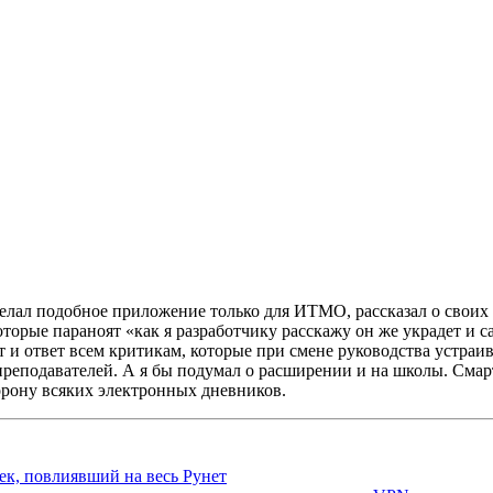
лал подобное приложение только для ИТМО, рассказал о своих 
оторые параноят «как я разработчику расскажу он же украдет и 
от и ответ всем критикам, которые при смене руководства устра
преподавателей. А я бы подумал о расширении и на школы. Смар
орону всяких электронных дневников.
ек, повлиявший на весь Рунет