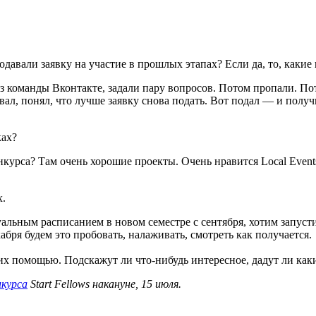
одавали заявку на участие в прошлых этапах? Если да, то, каки
з команды Вконтакте, задали пару вопросов. Потом пропали. Пот
ал, понял, что лучше заявку снова подать. Вот подал — и получ
ках?
урса? Там очень хорошие проекты. Очень нравится Local Events, 
х.
альным расписанием в новом семестре с сентября, хотим запусти
бря будем это пробовать, налаживать, смотреть как получается.
 их помощью. Подскажут ли что-нибудь интересное, дадут ли как
нкурса
Start Fellows накануне, 15 июля.