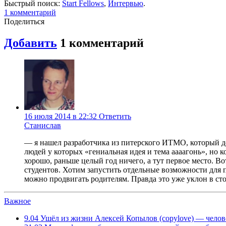
Быстрый поиск:
Start Fellows
,
Интервью
.
1
комментарий
Поделиться
Добавить
1
комментарий
16 июля 2014 в 22:32
Ответить
Станислав
— я нашел разработчика из питерского ИТМО, который де
людей у которых «гениальная идея и тема аааагонь», но к
хорошо, раньше целый год ничего, а тут первое место. В
студентов. Хотим запустить отдельные возможности для 
можно продвигать родителям. Правда это уже уклон в ст
Важное
9.04
Ушёл из жизни Алексей Копылов (copylove) — челов