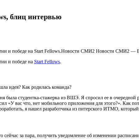
ws, блиц интервью
тии и победе на Start Fellows.Новости СМИ2 Новости СМИ2 — В
тии и победе на
Start Fellows
.
шла идея? Как родилась команда?
 была студентка-стажерка из ВШЭ. Я спросил ее в очередной раз,
сил «У вас что, нет мобильного приложения для этого?». Как по
проработать, я нашел разработчика из питерского ИТМО, которы
сейчас за пара, получить уведомление об изменении расписания