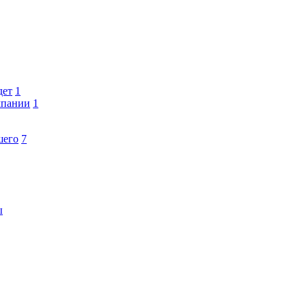
дет
1
мпании
1
шего
7
ы