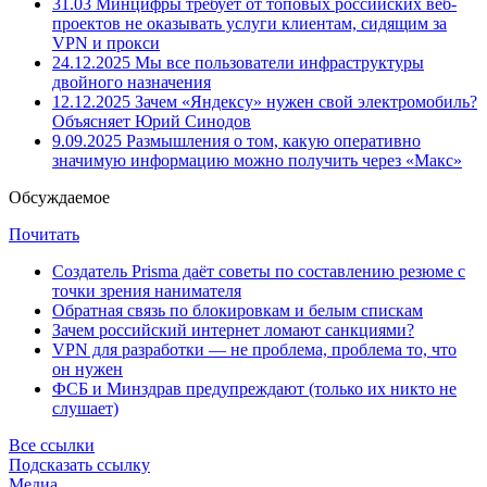
31.03
Минцифры требует от топовых российских веб-
проектов не оказывать услуги клиентам, сидящим за
VPN и прокси
24.12.2025
Мы все пользователи инфраструктуры
двойного назначения
12.12.2025
Зачем «Яндексу» нужен свой электромобиль?
Объясняет Юрий Синодов
9.09.2025
Размышления о том, какую оперативно
значимую информацию можно получить через «Макс»
Обсуждаемое
Почитать
Создатель Prisma даёт советы по составлению резюме с
точки зрения нанимателя
Обратная связь по блокировкам и белым спискам
Зачем российский интернет ломают санкциями?
VPN для разработки — не проблема, проблема то, что
он нужен
ФСБ и Минздрав предупреждают (только их никто не
слушает)
Все ссылки
Подсказать ссылку
Медиа