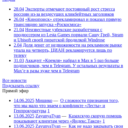
28.04
Эксперты отмечают постоянный рост стресса
россиян из-за вездесущих кликбейтных заголовков
26.04
«Кинопоиск» отрекламировал и показал прямую
трансляцию запуска «Роскосмоса»
21.04
Неизвестные узбекские разработчики с
продюссером из Lesta Games порвали Сашу Грей, Steam
и Ubisoft своей пиратской бродилкой Windrose
2.04
Доля денег от недвижимости на рекламном рынке
упала на четверть, ЦИАН рекламируется лишь по
телеку
31.03
Аккаунт «Кремля» набрал в Max в 5 раз больше
подписчиков, чем в Telegram. У остальных результаты в
Max’е в разы хуже чем в Telegram
Все новости
Подсказать ссылку
Прямой эфир
14.06.2025
Мишико
—
О сложности признания того,
что мы мало что знаем о конфликте «Лесты» и
Генпрокуратуры
1
13.06.2025
ZayunyaTyan
—
Казахскую скорую помощь
показывают клиентам через «Яндекс.Такси»
1
13.06.2025
ZayunyaTyan
—
Как не надо закрывать свои