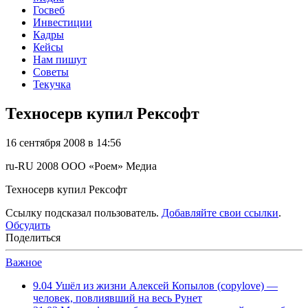
Госвеб
Инвестиции
Кадры
Кейсы
Нам пишут
Советы
Текучка
Техносерв купил Рексофт
16 сентября 2008 в 14:56
ru-RU
2008
ООО «Роем»
Медиа
Техносерв купил Рексофт
Ссылку подсказал пользователь.
Добавляйте свои ссылки
.
Обсудить
Поделиться
Важное
9.04
Ушёл из жизни Алексей Копылов (copylove) —
человек, повлиявший на весь Рунет