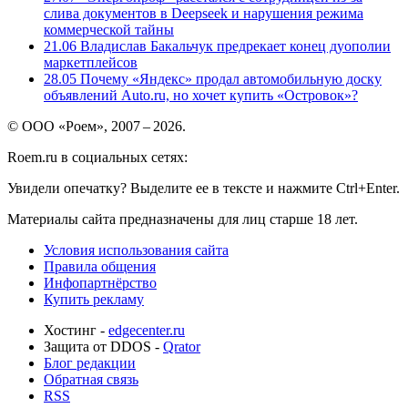
слива документов в Deepseek и нарушения режима
коммерческой тайны
21.06
Владислав Бакальчук предрекает конец дуополии
маркетплейсов
28.05
Почему «Яндекс» продал автомобильную доску
объявлений Auto.ru, но хочет купить «Островок»?
© ООО «Роем», 2007 – 2026.
Roem.ru в социальных сетях:
Увидели опечатку? Выделите ее в тексте и нажмите Ctrl+Enter.
Материалы сайта предназначены для лиц старше 18 лет.
Условия использования сайта
Правила общения
Инфопартнёрство
Купить рекламу
Хостинг -
edgecenter.ru
Защита от DDOS -
Qrator
Блог редакции
Обратная связь
RSS