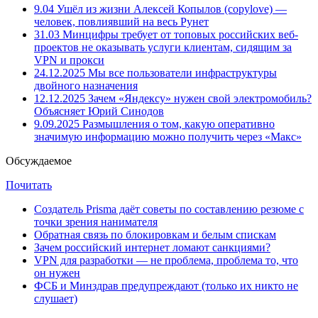
9.04
Ушёл из жизни Алексей Копылов (copylove) —
человек, повлиявший на весь Рунет
31.03
Минцифры требует от топовых российских веб-
проектов не оказывать услуги клиентам, сидящим за
VPN и прокси
24.12.2025
Мы все пользователи инфраструктуры
двойного назначения
12.12.2025
Зачем «Яндексу» нужен свой электромобиль?
Объясняет Юрий Синодов
9.09.2025
Размышления о том, какую оперативно
значимую информацию можно получить через «Макс»
Обсуждаемое
Почитать
Создатель Prisma даёт советы по составлению резюме с
точки зрения нанимателя
Обратная связь по блокировкам и белым спискам
Зачем российский интернет ломают санкциями?
VPN для разработки — не проблема, проблема то, что
он нужен
ФСБ и Минздрав предупреждают (только их никто не
слушает)