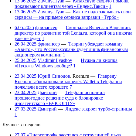
13.06.2025
ZayunyaTyan
—
Казахскую скорую помощь
показывают клиентам через «Яндекс.Такси»
1
13.06.2025
ZayunyaTyan
—
Как не надо закрывать свои
сервисы — на примере сервиса заправки «Турбо»
6.05.2025
фрилансер
—
Скончался Вячеслав Варванин:
директор по развитию той Lenta.ru, которой она никогда
уже не будет
1
26.04.2025
фрилансер
—
Таврин убеждает команду
«Авито», что Россельхозбанк будет лишь финансовым
акционером компании
1
25.04.2025
Vladimir Ilyashov
—
Нужна ли кнопка
«Пуск» в Windows вообще?
1
23.04.2025
Юрий Синодов
,
Roem.ru
—
Главреду
Roem.ru заблокировали кошелёк Wallet в Telegram и
пожелали всего хорошего
7
23.04.2025
Дмитрий
—
Telegram исполнил
прошлогоднее решение суда о блокировке
иноагентского «ВЧК-ОГПУ»
27.03.2025
Дмитрий
—
Яндекс закроет турбо-страницы
1
Лучшее за неделю
27.07
«Энергопроф» расстался с сотрудницей из-за