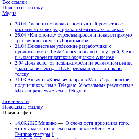
Все ссылки
Подсказать ссылку
Медиа
28.04
Эксперты отмечают постоянный рост стресса
россиян из-за вездесущих кликбейтных заголовков
26.04
«Кинопоиск» отрекламировал и показал прямую
трансляцию запуска «Роскосмоса»
21.04
Неизвестные узбекские разработчики с
продюссером из Lesta Games порвали Сашу Грей, Steam
и Ubisoft своей пиратской бродилкой Windrose
2.04
Доля денег от недвижимости на рекламном рынке
упала на четверть, ЦИАН рекламируется лишь по
телеку
31.03
Аккаунт «Кремля» набрал в Max в 5 раз больше
подписчиков, чем в Telegram. У остальных результаты в
Max’е в разы хуже чем в Telegram
Все новости
Подсказать ссылку
Прямой эфир
14.06.2025
Мишико
—
О сложности признания того,
что мы мало что знаем о конфликте «Лесты» и
Генпрокуратуры
1