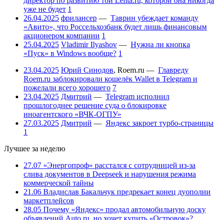
директор по развитию той Lenta.ru, которой она никогда
уже не будет
1
26.04.2025
фрилансер
—
Таврин убеждает команду
«Авито», что Россельхозбанк будет лишь финансовым
акционером компании
1
25.04.2025
Vladimir Ilyashov
—
Нужна ли кнопка
«Пуск» в Windows вообще?
1
23.04.2025
Юрий Синодов
,
Roem.ru
—
Главреду
Roem.ru заблокировали кошелёк Wallet в Telegram и
пожелали всего хорошего
7
23.04.2025
Дмитрий
—
Telegram исполнил
прошлогоднее решение суда о блокировке
иноагентского «ВЧК-ОГПУ»
27.03.2025
Дмитрий
—
Яндекс закроет турбо-страницы
1
Лучшее за неделю
27.07
«Энергопроф» расстался с сотрудницей из-за
слива документов в Deepseek и нарушения режима
коммерческой тайны
21.06
Владислав Бакальчук предрекает конец дуополии
маркетплейсов
28.05
Почему «Яндекс» продал автомобильную доску
объявлений Auto.ru, но хочет купить «Островок»?