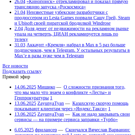
26.04
«Кинопоиск» отрекламировал и показал прямую
трансляцию запуска «Роскосмоса»
21.04
Неизвестные узбекские разработчики с
продюссером из Lesta Games порвали Сашу Грей, Steam
и Ubisoft своей пиратской бродилкой Windrose
2.04
Доля денег от недвижимости на рекламном рынке
упала на четверть, ЦИАН рекламируется лишь по
телеку
31.03
Аккаунт «Кремля» набрал в Max в 5 раз больше
подписчиков, чем в Telegram. У остальных результаты в
Max’е в разы хуже чем в Telegram
Все новости
Подсказать ссылку
Прямой эфир
14.06.2025
Мишико
—
О сложности признания того,
что мы мало что знаем о конфликте «Лесты» и
Генпрокуратуры
1
13.06.2025
ZayunyaTyan
—
Казахскую скорую помощь
показывают клиентам через «Яндекс.Такси»
1
13.06.2025
ZayunyaTyan
—
Как не надо закрывать свои
сервисы — на примере сервиса заправки «Турбо»
6.05.2025
фрилансер
—
Скончался Вячеслав Варванин: