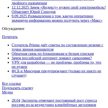
двойного назначения
12.12.2025
Зачем «Яндексу» нужен свой электромобиль?
Объясняет Юрий Синодов
9.09.2025
Размышления о том, какую оперативно
значимую информацию можно получить через «Макс»
Обсуждаемое
Почитать
Создатель Prisma даёт советы по составлению резюме с
точки зрения нанимателя
Обратная связь по блокировкам и белым спискам
Зачем российский интернет ломают санкциями?
VPN для разработки — не проблема, проблема то, что
он нужен
ФСБ и Минздрав предупреждают (только их никто не
слушает)
Все ссылки
Подсказать ссылку
Медиа
28.04
Эксперты отмечают постоянный рост стресса
россиян из-за вездесущих кликбейтных заголовков