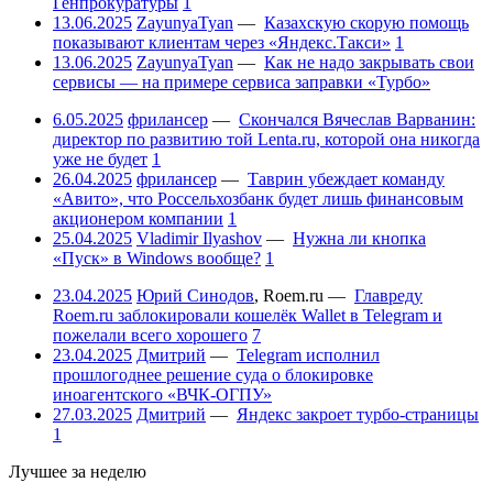
Генпрокуратуры
1
13.06.2025
ZayunyaTyan
—
Казахскую скорую помощь
показывают клиентам через «Яндекс.Такси»
1
13.06.2025
ZayunyaTyan
—
Как не надо закрывать свои
сервисы — на примере сервиса заправки «Турбо»
6.05.2025
фрилансер
—
Скончался Вячеслав Варванин:
директор по развитию той Lenta.ru, которой она никогда
уже не будет
1
26.04.2025
фрилансер
—
Таврин убеждает команду
«Авито», что Россельхозбанк будет лишь финансовым
акционером компании
1
25.04.2025
Vladimir Ilyashov
—
Нужна ли кнопка
«Пуск» в Windows вообще?
1
23.04.2025
Юрий Синодов
,
Roem.ru
—
Главреду
Roem.ru заблокировали кошелёк Wallet в Telegram и
пожелали всего хорошего
7
23.04.2025
Дмитрий
—
Telegram исполнил
прошлогоднее решение суда о блокировке
иноагентского «ВЧК-ОГПУ»
27.03.2025
Дмитрий
—
Яндекс закроет турбо-страницы
1
Лучшее за неделю