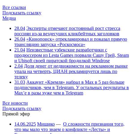
Все ссылки
Подсказать ссылку
Медиа
28.04
Эксперты отмечают постоянный рост стресса
россиян из-за вездесущих кликбейтных заголовков
26.04
«Кинопоиск» отрекламировал и показал прямую
трансляцию запуска «Роскосмоса»
21.04
Неизвестные узбекские разработчики с
продюссером из Lesta Games порвали Сашу Грей, Steam
и Ubisoft своей пиратской бродилкой Windrose
2.04
Доля денег от недвижимости на рекламном рынке
упала на четверть, ЦИАН рекламируется лишь по
телеку
31.03
Аккаунт «Кремля» набрал в Max в 5 раз больше
подписчиков, чем в Telegram. У остальных результаты в
Max’е в разы хуже чем в Telegram
Все новости
Подсказать ссылку
Прямой эфир
14.06.2025
Мишико
—
О сложности признания того,
что мы мало что знаем о конфликте «Лесты» и