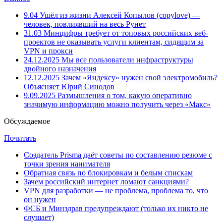
9.04
Ушёл из жизни Алексей Копылов (copylove) —
человек, повлиявший на весь Рунет
31.03
Минцифры требует от топовых российских веб-
проектов не оказывать услуги клиентам, сидящим за
VPN и прокси
24.12.2025
Мы все пользователи инфраструктуры
двойного назначения
12.12.2025
Зачем «Яндексу» нужен свой электромобиль?
Объясняет Юрий Синодов
9.09.2025
Размышления о том, какую оперативно
значимую информацию можно получить через «Макс»
Обсуждаемое
Почитать
Создатель Prisma даёт советы по составлению резюме с
точки зрения нанимателя
Обратная связь по блокировкам и белым спискам
Зачем российский интернет ломают санкциями?
VPN для разработки — не проблема, проблема то, что
он нужен
ФСБ и Минздрав предупреждают (только их никто не
слушает)