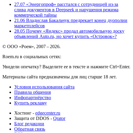
27.07
«Энергопроф» расстался с сотрудницей из-за
слива документов в Deepseek и нарушения режима
коммерческой тайны
21.06
Владислав Бакальчук предрекает конец дуополии
маркетплейсов
28.05
Почему «Яндекс» продал автомобильную доску
объявлений Auto.ru, но хочет купить «Островок»?
© ООО «Роем», 2007 – 2026.
Roem.ru в социальных сетях:
Увидели опечатку? Выделите ее в тексте и нажмите Ctrl+Enter.
Материалы сайта предназначены для лиц старше 18 лет.
Условия использования сайта
Правила общения
Инфопартнёрство
Купить рекламу
Хостинг -
edgecenter.ru
Защита от DDOS -
Qrator
Блог редакции
Обратная связь