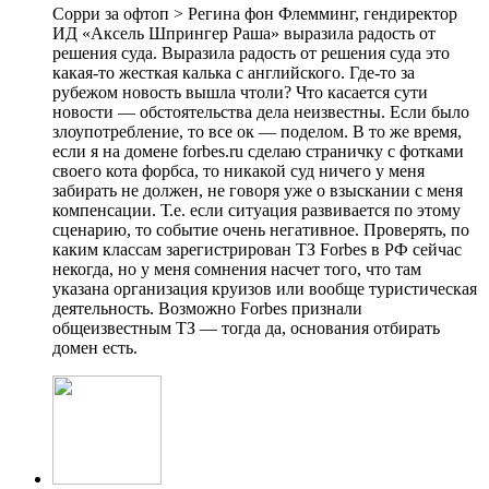
Сорри за офтоп > Регина фон Флемминг, гендиректор
ИД «Аксель Шпрингер Раша» выразила радость от
решения суда. Выразила радость от решения суда это
какая-то жесткая калька с английского. Где-то за
рубежом новость вышла чтоли? Что касается сути
новости — обстоятельства дела неизвестны. Если было
злоупотребление, то все ок — поделом. В то же время,
если я на домене forbes.ru сделаю страничку с фотками
своего кота форбса, то никакой суд ничего у меня
забирать не должен, не говоря уже о взыскании с меня
компенсации. Т.е. если ситуация развивается по этому
сценарию, то событие очень негативное. Проверять, по
каким классам зарегистрирован ТЗ Forbes в РФ сейчас
некогда, но у меня сомнения насчет того, что там
указана организация круизов или вообще туристическая
деятельность. Возможно Forbes признали
общеизвестным ТЗ — тогда да, основания отбирать
домен есть.