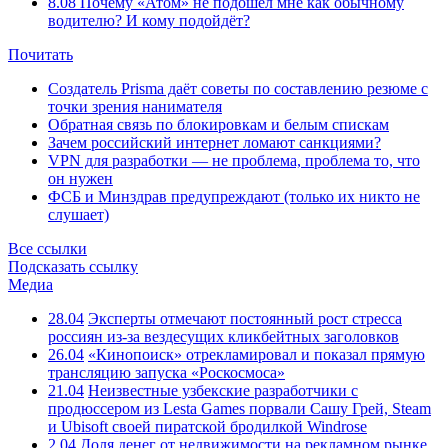
8.08
Почему «Атом» не подошёл мне как обычному
водителю? И кому подойдёт?
Почитать
Создатель Prisma даёт советы по составлению резюме с
точки зрения нанимателя
Обратная связь по блокировкам и белым спискам
Зачем российский интернет ломают санкциями?
VPN для разработки — не проблема, проблема то, что
он нужен
ФСБ и Минздрав предупреждают (только их никто не
слушает)
Все ссылки
Подсказать ссылку
Медиа
28.04
Эксперты отмечают постоянный рост стресса
россиян из-за вездесущих кликбейтных заголовков
26.04
«Кинопоиск» отрекламировал и показал прямую
трансляцию запуска «Роскосмоса»
21.04
Неизвестные узбекские разработчики с
продюссером из Lesta Games порвали Сашу Грей, Steam
и Ubisoft своей пиратской бродилкой Windrose
2.04
Доля денег от недвижимости на рекламном рынке