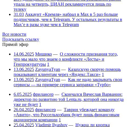
упала на четверть, ЦИАН рекламируется лишь по
телеку
31.03
Аккаунт «Кремля» набрал в Max в 5 раз больше
подписчиков, чем в Telegram. У остальных результаты в
Max’е в разы хуже чем в Telegram
Все новости
Подсказать ссылку
Прямой эфир
14.06.2025
Мишико
—
О сложности признания того,
что мы мало что знаем о конфликте «Лесты» и
Генпрокуратуры
1
13.06.2025
ZayunyaTyan
—
Казахскую скорую помощь
показывают клиентам через «Яндекс.Такси»
1
13.06.2025
ZayunyaTyan
—
Как не надо закрывать свои
сервисы — на примере сервиса заправки «Турбо»
6.05.2025
фрилансер
—
Скончался Вячеслав Варванин:
директор по развитию той Lenta.ru, которой она никогда
уже не будет
1
26.04.2025
фрилансер
—
Таврин убеждает команду
«Авито», что Россельхозбанк будет лишь финансовым
акционером компании
1
25.04.2025
Vladimir Ilyashov
—
Нужна ли кнопка