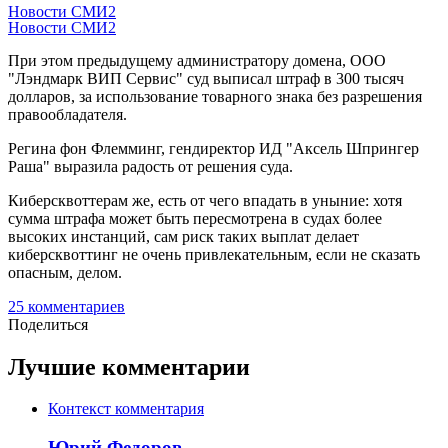
Новости СМИ2
Новости СМИ2
При этом предыдущему администратору домена, ООО
"Лэндмарк ВИП Сервис" суд выписал штраф в 300 тысяч
долларов, за использование товарного знака без разрешения
правообладателя.
Регина фон Флемминг, гендиректор ИД "Аксель Шпрингер
Раша" выразила радость от решения суда.
Киберсквоттерам же, есть от чего впадать в уныние: хотя
сумма штрафа может быть пересмотрена в судах более
высоких инстанций, сам риск таких выплат делает
киберсквоттинг не очень привлекательным, если не сказать
опасным, делом.
25
комментариев
Поделиться
Лучшие комментарии
Контекст комментария
Юрий Федоров