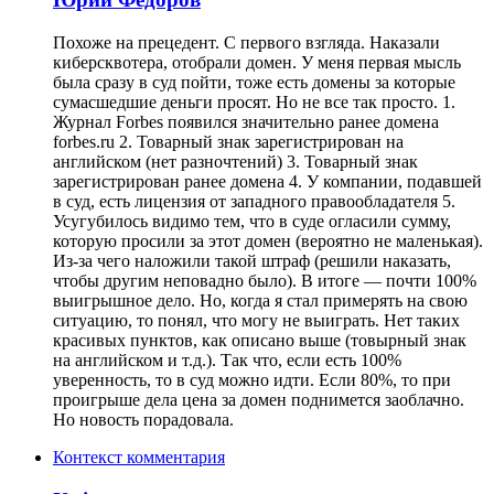
Похоже на прецедент. С первого взгляда. Наказали
киберсквотера, отобрали домен. У меня первая мысль
была сразу в суд пойти, тоже есть домены за которые
сумасшедшие деньги просят. Но не все так просто. 1.
Журнал Forbes появился значительно ранее домена
forbes.ru 2. Товарный знак зарегистрирован на
английском (нет разночтений) 3. Товарный знак
зарегистрирован ранее домена 4. У компании, подавшей
в суд, есть лицензия от западного правообладателя 5.
Усугубилось видимо тем, что в суде огласили сумму,
которую просили за этот домен (вероятно не маленькая).
Из-за чего наложили такой штраф (решили наказать,
чтобы другим неповадно было). В итоге — почти 100%
выигрышное дело. Но, когда я стал примерять на свою
ситуацию, то понял, что могу не выиграть. Нет таких
красивых пунктов, как описано выше (товырный знак
на английском и т.д.). Так что, если есть 100%
уверенность, то в суд можно идти. Если 80%, то при
проигрыше дела цена за домен поднимется заоблачно.
Но новость порадовала.
Контекст комментария