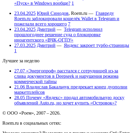
«Пуск» в Windows вообще?
1
23.04.2025
Юрий Синодов
,
Roem.ru
—
Главреду
Roem.ru заблокировали кошелёк Wallet в Telegram и
пожелали всего хорошего
7
23.04.2025
Дмитрий
—
Telegram исполнил
прошлогоднее решение суда о блокировке
иноагентского «ВЧК-ОГПУ»
27.03.2025
Дмитрий
—
Яндекс закроет турбо-страницы
1
Лучшее за неделю
27.07
«Энергопроф» расстался с сотрудницей из-за
слива документов в Deepseek и нарушения режима
коммерческой тайны
21.06
Владислав Бакальчук предрекает конец дуополии
маркетплейсов
28.05
Почему «Яндекс» продал автомобильную доску
объявлений Auto.ru, но хочет купить «Островок»?
© ООО «Роем», 2007 – 2026.
Roem.ru в социальных сетях: