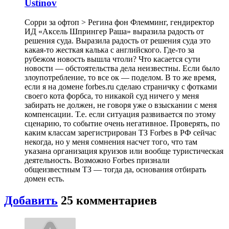
Ustinov
Сорри за офтоп > Регина фон Флемминг, гендиректор
ИД «Аксель Шпрингер Раша» выразила радость от
решения суда. Выразила радость от решения суда это
какая-то жесткая калька с английского. Где-то за
рубежом новость вышла чтоли? Что касается сути
новости — обстоятельства дела неизвестны. Если было
злоупотребление, то все ок — поделом. В то же время,
если я на домене forbes.ru сделаю страничку с фотками
своего кота форбса, то никакой суд ничего у меня
забирать не должен, не говоря уже о взыскании с меня
компенсации. Т.е. если ситуация развивается по этому
сценарию, то событие очень негативное. Проверять, по
каким классам зарегистрирован ТЗ Forbes в РФ сейчас
некогда, но у меня сомнения насчет того, что там
указана организация круизов или вообще туристическая
деятельность. Возможно Forbes признали
общеизвестным ТЗ — тогда да, основания отбирать
домен есть.
Добавить
25
комментариев