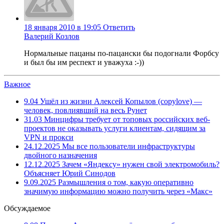
18 января 2010 в 19:05
Ответить
Валерий Козлов
Нормальные пацаны по-пацански бы подогнали Форбсу
и был бы им респект и уважуха :-))
Важное
9.04
Ушёл из жизни Алексей Копылов (copylove) —
человек, повлиявший на весь Рунет
31.03
Минцифры требует от топовых российских веб-
проектов не оказывать услуги клиентам, сидящим за
VPN и прокси
24.12.2025
Мы все пользователи инфраструктуры
двойного назначения
12.12.2025
Зачем «Яндексу» нужен свой электромобиль?
Объясняет Юрий Синодов
9.09.2025
Размышления о том, какую оперативно
значимую информацию можно получить через «Макс»
Обсуждаемое