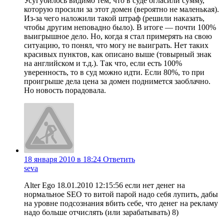
Усугубилось видимо тем, что в суде огласили сумму,
которую просили за этот домен (вероятно не маленькая).
Из-за чего наложили такой штраф (решили наказать,
чтобы другим неповадно было). В итоге — почти 100%
выигрышное дело. Но, когда я стал примерять на свою
ситуацию, то понял, что могу не выиграть. Нет таких
красивых пунктов, как описано выше (товырный знак
на английском и т.д.). Так что, если есть 100%
уверенность, то в суд можно идти. Если 80%, то при
проигрыше дела цена за домен поднимется заоблачно.
Но новость порадовала.
18 января 2010 в 18:24
Ответить
seva
Alter Ego 18.01.2010 12:15:56 если нет денег на
нормальное SEO то витой парой надо себя лупить, дабы
на уровне подсознания вбить себе, что денег на рекламу
надо больше отчислять (или зарабатывать) 8)