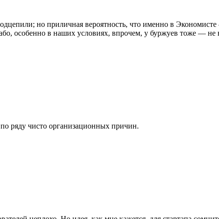
подцепили; но приличная вероятность, что именно в Экономисте 
лабо, особенно в наших условиях, впрочем, у буржуев тоже — не 
 по ряду чисто организационных причин.
вателей неплохо. Но идея, как мне кажется, для стартапа сомнит