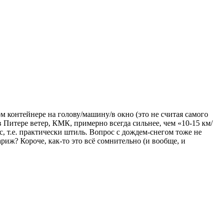
ом контейнере на голову/машину/в окно (это не считая самого
 в Питере ветер, КМК, примерно всегда сильнее, чем «10-15 км/
с, т.е. практически штиль. Вопрос с дождем-снегом тоже не
иж? Короче, как-то это всё сомнительно (и вообще, и