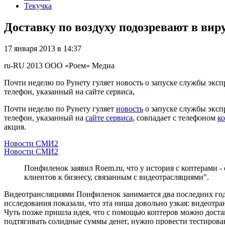
Текучка
Доставку по воздуху подозревают в вир
17 января 2013 в 14:37
ru-RU
2013
ООО «Роем»
Медиа
Почти неделю по Рунету гуляет новость о запуске службы эксп
телефон, указанный на сайте сервиса,
Почти неделю по Рунету гуляет
новость
о запуске службы эксп
телефон, указанный на
сайте сервиса
, совпадает с телефоном
к
акция.
Новости СМИ2
Новости СМИ2
Понфиленок заявил Roem.ru, что у история с коптерами -
клиентов к бизнесу, связанным с видеотрасляциями".
Видеотрансляциями Понфиленок занимается два последних года.
исследования показали, что эта ниша довольно узкая: видеотр
Чуть позже пришла идея, что с помощью коптеров можно доставл
подтягивать солидные суммы денег, нужно провести тестирован