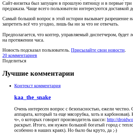
Сайт-визитка был запущен в прошлую пятницу и в первые три д
предзаказа. Чаще всего пользователи интересуются доставкой д
Самый большой вопрос в этой истории вызывает разрешение н
запретить всё что угодно, лишь бы ни за что не отвечать.
Предполагается, что коптер, управляемый диспетчером, будет л
на протяжении часа.
Новость подсказал пользователь.
Присылайте свои новости
.
20
комментариев
Поделиться
Лучшие комментарии
Контекст комментария
kaa_the_snake
Очень интересен вопрос с безопасностью, ежели честно. С
аппарата, который та еще мясорубка, хоть и карбоновая). 
ч», о которых говорит производитель шасси:
http://droidwo
раскрыт. Итого, им нужен большой богатый город с тепл
особенно в наших краях). Но было бы круто, да ;-)