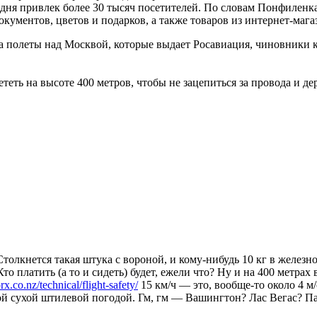
ня привлек более 30 тысяч посетителей. По словам Понфиленка,
окументов, цветов и подарков, а также товаров из интернет-мага
а полеты над Москвой, которые выдает Росавиация, чиновники 
ететь на высоте 400 метров, чтобы не зацепиться за провода и д
толкнется такая штука с вороной, и кому-нибудь 10 кг в железн
Кто платить (а то и сидеть) будет, ежели что? Ну и на 400 метрах
rx.co.nz/technical/flight-safety/
15 км/ч — это, вообще-то около 4 м/
ой сухой штилевой погодой. Гм, гм — Вашингтон? Лас Вегас? Пар