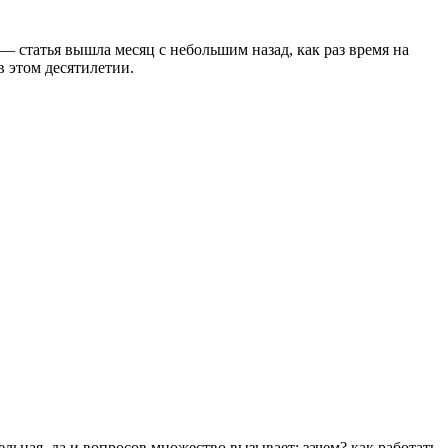
— статья вышла месяц с небольшим назад, как раз время на
в этом десятилетии.
ельная, да и вопросов множество вызывает: зачем? как работать