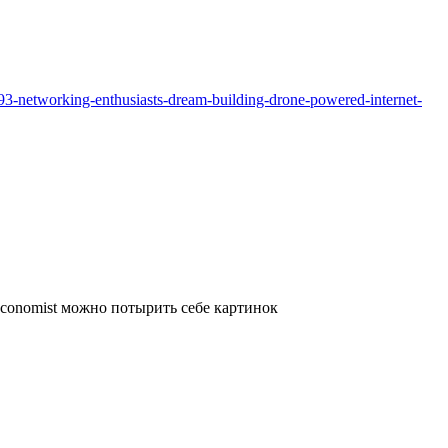
3-networking-enthusiasts-dream-building-drone-powered-internet-
Economist можно потырить себе картинок