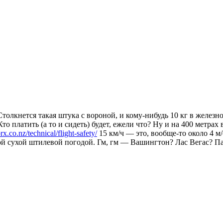
толкнется такая штука с вороной, и кому-нибудь 10 кг в железн
Кто платить (а то и сидеть) будет, ежели что? Ну и на 400 метрах
rx.co.nz/technical/flight-safety/
15 км/ч — это, вообще-то около 4 м/
ой сухой штилевой погодой. Гм, гм — Вашингтон? Лас Вегас? Пар