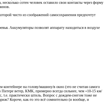
 несколько сотен человек оставило свои контакты через форму
зинов.
которой чисто из соображений самосохранения предпочтут
еревья. Аккумуляторы позволят аппарату находиться в воздухе
ом контейнере на голову/машину/в окно (это не считая самого
 в Питере ветер, КМК, примерно всегда сильнее, чем «10-15 км/
с, т.е. практически штиль. Вопрос с дождем-снегом тоже не
иж? Короче, как-то это всё сомнительно (и вообще, и