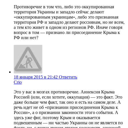
Противоречие в том что, либо это оккупированная
территория Украины и западло сейчас делают
«оккупированным украинцам», либо это признанная
территория РФ и западло делают россиянам, но не всем,
а тем кто живет в одном из регионов РФ. Иначе говоря
вопрос в том — признано ли присоединение Крыма к
РФ или нет?
18 января 2015 в 21:42
Ответить
Crio
Это у вас в мозгах противоречие. Аннексия Крыма
Россией (или, если хотите, оккупация) — это факт. Это
даже больше чем факт, так оно и есть на самом деле. А
речь идет не об «признании присоединения Крыма к
России», а о признании законности этого события. А
здесь уже фиг, поэтому Крым и оказывается
подвешенным — ни частью Украины он не является по
факту, ни, с точки зрения других государств, законной