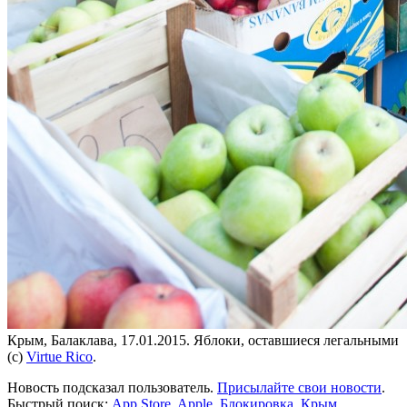
Крым, Балаклава, 17.01.2015. Яблоки, оставшиеся легальными
(с)
Virtue Rico
.
Новость подсказал пользователь.
Присылайте свои новости
.
Быстрый поиск:
App Store
,
Apple
,
Блокировка
,
Крым
,