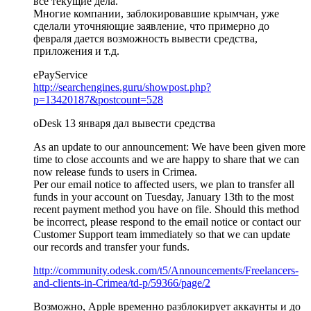
все текущие дела.
Многие компании, заблокировавшие крымчан, уже
сделали уточняющие заявление, что примерно до
февраля дается возможность вывести средства,
приложения и т.д.
ePayService
http://searchengines.guru/showpost.php?
p=13420187&postcount=528
oDesk 13 января дал вывести средства
As an update to our announcement: We have been given more
time to close accounts and we are happy to share that we can
now release funds to users in Crimea.
Per our email notice to affected users, we plan to transfer all
funds in your account on Tuesday, January 13th to the most
recent payment method you have on file. Should this method
be incorrect, please respond to the email notice or contact our
Customer Support team immediately so that we can update
our records and transfer your funds.
http://community.odesk.com/t5/Announcements/Freelancers-
and-clients-in-Crimea/td-p/59366/page/2
Возможно, Apple временно разблокирует аккаунты и до