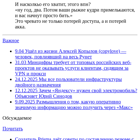
И насколкьо его хватит, этого впн?
«ну год, два. Потом ваши рыжие кудри примелькаются,
и вас начнут просто бить.»
Это чревато не только потерей доступа, а и потерей
акка.
Важное
9.04
Ушёл из жизни Алексей Копылов (copylove) —
человек, повлиявший на весь Рунет
31.03
Минцифры требует от топовых российских веб-
проектов не оказывать услуги клиентам, сидящим за
VPN и прокси
24.12.2025
Мы все пользователи инфраструктуры
двойного назначения
12.12.2025
Зачем «Яндексу» нужен свой электромобиль?
Объясняет Юрий Синодов
9.09.2025
Размышления о том, какую оперативно
значимую информацию можно получить через «Макс»
Обсуждаемое
Почитать
Создатель Prisma даёт советы по составлению резюме с