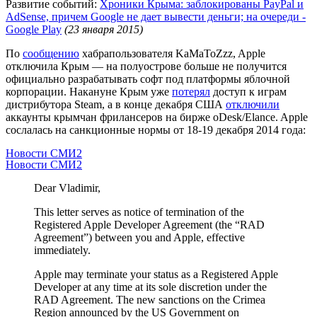
Развитие событий:
Хроники Крыма: заблокированы PayPal и
AdSense, причем Google не дает вывести деньги; на очереди -
Google Play
(23 января 2015)
По
сообщению
хабрапользователя KaMaToZzz, Apple
отключила Крым — на полуострове больше не получится
официально разрабатывать софт под платформы яблочной
корпорации. Накануне Крым уже
потерял
доступ к играм
дистрибутора Steam, а в конце декабря США
отключили
аккаунты крымчан фрилансеров на бирже oDesk/Elance. Apple
сослалась на санкционные нормы от 18-19 декабря 2014 года:
Новости СМИ2
Новости СМИ2
Dear Vladimir,
This letter serves as notice of termination of the
Registered Apple Developer Agreement (the “RAD
Agreement”) between you and Apple, effective
immediately.
Apple may terminate your status as a Registered Apple
Developer at any time at its sole discretion under the
RAD Agreement. The new sanctions on the Crimea
Region announced by the US Government on