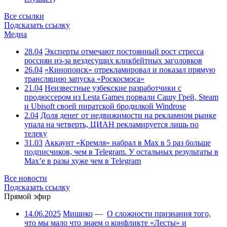
Все ссылки
Подсказать ссылку
Медиа
28.04
Эксперты отмечают постоянный рост стресса
россиян из-за вездесущих кликбейтных заголовков
26.04
«Кинопоиск» отрекламировал и показал прямую
трансляцию запуска «Роскосмоса»
21.04
Неизвестные узбекские разработчики с
продюссером из Lesta Games порвали Сашу Грей, Steam
и Ubisoft своей пиратской бродилкой Windrose
2.04
Доля денег от недвижимости на рекламном рынке
упала на четверть, ЦИАН рекламируется лишь по
телеку
31.03
Аккаунт «Кремля» набрал в Max в 5 раз больше
подписчиков, чем в Telegram. У остальных результаты в
Max’е в разы хуже чем в Telegram
Все новости
Подсказать ссылку
Прямой эфир
14.06.2025
Мишико
—
О сложности признания того,
что мы мало что знаем о конфликте «Лесты» и