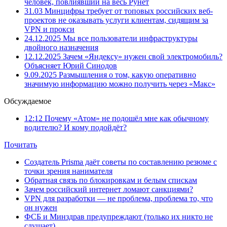
человек, повлиявший на весь Рунет
31.03
Минцифры требует от топовых российских веб-
проектов не оказывать услуги клиентам, сидящим за
VPN и прокси
24.12.2025
Мы все пользователи инфраструктуры
двойного назначения
12.12.2025
Зачем «Яндексу» нужен свой электромобиль?
Объясняет Юрий Синодов
9.09.2025
Размышления о том, какую оперативно
значимую информацию можно получить через «Макс»
Обсуждаемое
12:12
Почему «Атом» не подошёл мне как обычному
водителю? И кому подойдёт?
Почитать
Создатель Prisma даёт советы по составлению резюме с
точки зрения нанимателя
Обратная связь по блокировкам и белым спискам
Зачем российский интернет ломают санкциями?
VPN для разработки — не проблема, проблема то, что
он нужен
ФСБ и Минздрав предупреждают (только их никто не
слушает)