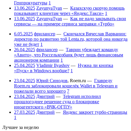
Генпрокуратуры
1
13.06.2025
ZayunyaTyan
—
Казахскую скорую помощь
показывают клиентам через «Яндекс.Такси»
1
13.06.2025
ZayunyaTyan
—
Как не надо закрывать свои
сервисы — на примере сервиса заправки «Турбо»
6.05.2025
фрилансер
—
Скончался Вячеслав Варванин:
директор по развитию той Lenta.ru, которой она никогда
уже не будет
1
26.04.2025
фрилансер
—
Таврин убеждает команду
«Авито», что Россельхозбанк будет лишь финансовым
акционером компании
1
25.04.2025
Vladimir Ilyashov
—
Нужна ли кнопка
«Пуск» в Windows вообще?
1
23.04.2025
Юрий Синодов
,
Roem.ru
—
Главреду
Roem.ru заблокировали кошелёк Wallet в Telegram и
пожелали всего хорошего
7
23.04.2025
Дмитрий
—
Telegram исполнил
прошлогоднее решение суда о блокировке
иноагентского «ВЧК-ОГПУ»
27.03.2025
Дмитрий
—
Яндекс закроет турбо-страницы
1
Лучшее за неделю