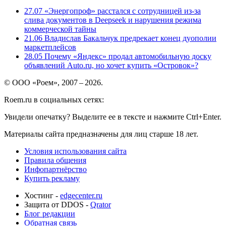
27.07
«Энергопроф» расстался с сотрудницей из-за
слива документов в Deepseek и нарушения режима
коммерческой тайны
21.06
Владислав Бакальчук предрекает конец дуополии
маркетплейсов
28.05
Почему «Яндекс» продал автомобильную доску
объявлений Auto.ru, но хочет купить «Островок»?
© ООО «Роем», 2007 – 2026.
Roem.ru в социальных сетях:
Увидели опечатку? Выделите ее в тексте и нажмите Ctrl+Enter.
Материалы сайта предназначены для лиц старше 18 лет.
Условия использования сайта
Правила общения
Инфопартнёрство
Купить рекламу
Хостинг -
edgecenter.ru
Защита от DDOS -
Qrator
Блог редакции
Обратная связь