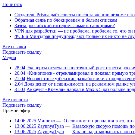
Почитать
Создатель Prisma даёт советы по составлению резюме с т
Обратная связь по блокировкам и белым спискам
Зачем российский интернет ломают санкциями?
VPN для разработки — не проблема, проблема то, что он
ФСБ и Минздрав предупреждают (только их никто не слу
Все ссылки
Подсказать ссылку
Медиа
28.04
Эксперты отмечают постоянный рост стресса росси
26.04
«Кинопоиск» отрекламировал и показал прямую тр
21.04
Неизвестные узбекские разработчики с продюссером
2.04
Доля денег от недвижимости на рекламном рынке уп
31.03
Аккаунт «Кремля» набрал в Max в 5 раз больше подп
Все новости
Подсказать ссылку
Прямой эфир
14.06.2025
Мишико
—
О сложности признания того, что
13.06.2025
ZayunyaTyan
—
Казахскую скорую помощь по
13.06.2025
ZayunyaTyan
—
Как не надо закрывать свои 