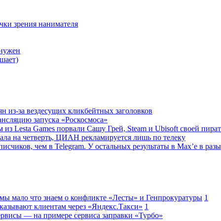
очки зрения нанимателя
 нужен
шает)
ян из-за вездесущих кликбейтных заголовков
ансляцию запуска «Роскосмоса»
 из Lesta Games порвали Сашу Грей, Steam и Ubisoft своей пира
ала на четверть, ЦИАН рекламируется лишь по телеку
исчиков, чем в Telegram. У остальных результаты в Max’е в разы
 мы мало что знаем о конфликте «Лесты» и Генпрокуратуры
1
казывают клиентам через «Яндекс.Такси»
1
сервисы — на примере сервиса заправки «Турбо»