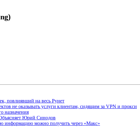
eng)
ек, повлиявший на весь Рунет
ктов не оказывать услуги клиентам, сидящим за VPN и прокси
о назначения
 Объясняет Юрий Синодов
ую информацию можно получить через «Макс»