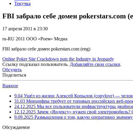
Текучка
FBI забрало себе домен pokerstars.com (
17 апреля 2011 в 23:30
ru-RU
2011
ООО «Роем»
Медиа
FBI забрало себе домен pokerstars.com (eng)
Online Poker Site Crackdown puts the Industry in Jeopardy
Ссылку подсказал пользователь.
Добавляйте свои ссылки
.
Обсудить
Поделиться
Важное
9.04
Ушёл из жизни Алексей Копылов (copylove) — челов
31.03
Минцифры требует от топовых российских веб-прое
24.12.2025
Мы все пользователи инфраструктуры двойног
12.12.2025
Зачем «Яндексу» нужен свой электромобиль?
9.09.2025
Размышления о том, какую оперативно значим
Обсуждаемое