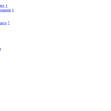
дет
1
мпании
1
шего
7
ы