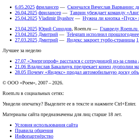
6.05.2025
фрилансер
—
Скончался Вячеслав Варванин: ди
26.04.2025
фрилансер
—
Таврин убеждает команду «Авит
25.04.2025
Vladimir Ilyashov
—
Нужна ли кнопка «Пуск» 
23.04.2025
Юрий Синодов
,
Roem.ru
—
Главреду Roem.ru 
23.04.2025
Дмитрий
—
Telegram исполнил прошлогоднее
27.03.2025
Дмитрий
—
Яндекс закроет турбо-страницы
1
Лучшее за неделю
27.07
«Энергопроф» расстался с сотрудницей из-за слива
21.06
Владислав Бакальчук предрекает конец дуополии м
28.05
Почему «Яндекс» продал автомобильную доску объя
© ООО «Роем», 2007 – 2026.
Roem.ru в социальных сетях:
Увидели опечатку? Выделите ее в тексте и нажмите Ctrl+Enter.
Материалы сайта предназначены для лиц старше 18 лет.
Условия использования сайта
Правила общения
Инфопартнёрство