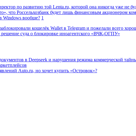
ректор по развитию той Lenta.ru, которой она никогда уже не бу
о», что Россельхозбанк будет лишь финансовым акционером ко
в Windows вообще?
1
заблокировали кошелёк Wallet в Telegram и пожелали всего хоро
 решение суда о блокировке иноагентского «ВЧК-ОГПУ»
 документов в Deepseek и нарушения режима коммерческой тайн
аркетплейсов
влений Auto.ru, но хочет купить «Островок»?