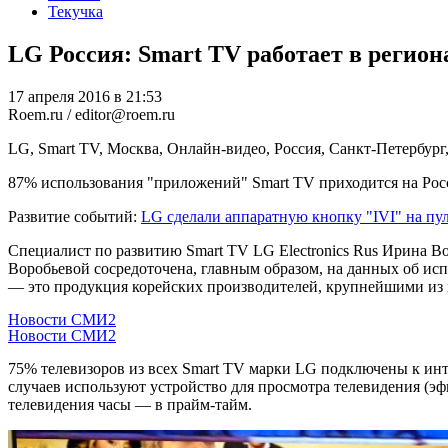
Текучка
LG Россия: Smart TV работает в регио
17 апреля 2016 в 21:53
Roem.ru / editor@roem.ru
LG, Smart TV, Москва, Онлайн-видео, Россия, Санкт-Петербург
87% использования "приложений" Smart TV приходится на Рос
Развитие событий:
LG сделали аппаратную кнопку "IVI" на пул
Специалист по развитию Smart TV LG Electronics Rus Ирина В
Воробьевой сосредоточена, главным образом, на данных об ис
— это продукция корейских производителей, крупнейшими из ни
Новости СМИ2
Новости СМИ2
75% телевизоров из всех Smart TV марки LG подключены к инт
случаев используют устройство для просмотра телевидения (эф
телевидения часы — в прайм-тайм.