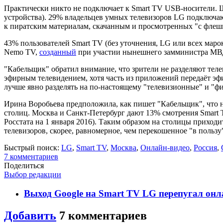
Практически никто не подключает к Smart TV USB-носители.
устройства). 29% владельцев умных телевизоров LG подключаю
к пиратским материалам, скачанным и просмотренных "с флеш
43% пользователей Smart TV (без уточнения, LG или всех мар
Nemo TV,
созданный
при участии нынешнего замминистра МВ
"Кабельщик" обратил внимание, что зрители не разделяют тел
эфирным телевидением, хотя часть из приложений передаёт эф
лучше явно разделять на по-настоящему "телевизионные" и "ф
Ирина Воробьева предположила, как пишет "Кабельщик", что н
столиц. Москва и Санкт-Петербург дают 13% смотрения Smart 
Росстата на 1 января 2016). Таким образом на столицы приход
телевизоров, скорее, равномерное, чем перекошенное "в пользу
Быстрый поиск:
LG
,
Smart TV
,
Москва
,
Онлайн-видео
,
Россия
,
7
комментариев
Поделиться
Выбор редакции
Выход Google на Smart TV LG перепугал он
Добавить
7
комментариев