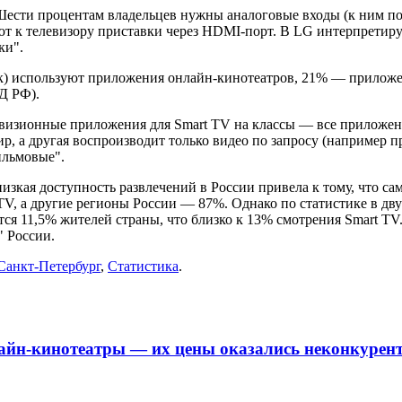
 Шести процентам владельцев нужны аналоговые входы (к ним 
т к телевизору приставки через HDMI-порт. В LG интерпретиру
ки".
ок) используют приложения онлайн-кинотеатров, 21% — приложе
Д РФ).
евизионные приложения для Smart TV на классы — все приложен
ир, а другая воспроизводит только видео по запросу (например
ильмовые".
изкая доступность развлечений в России привела к тому, что с
TV, а другие регионы России — 87%. Однако по статистике в дв
ится 11,5% жителей страны, что близко к 13% смотрения Smart 
" России.
Санкт-Петербург
,
Статистика
.
лайн-кинотеатры — их цены оказались неконкуре