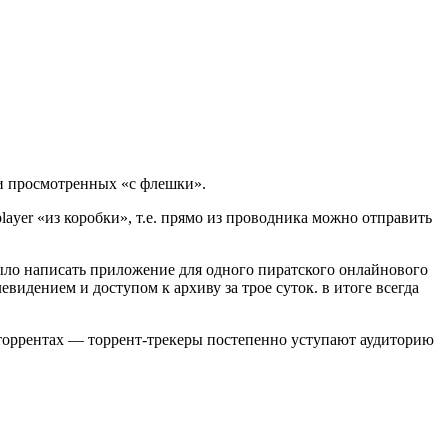
и просмотренных «с флешки».
ayer «из коробки», т.е. прямо из проводника можно отправить
 было написать приложение для одного пиратского онлайнового
видением и доступом к архиву за трое суток. в итоге всегда
на торрентах — торрент-трекеры постепенно уступают аудиторию