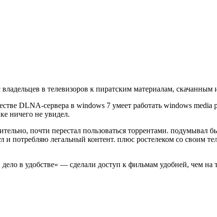
владельцев в телевизоров к пиратским материалам, скачанным 
стве DLNA-сервера в windows 7 умеет работать windows media pl
ке ничего не увидел.
твительно, почти перестал пользоваться торрентами. подумывал
л и потребляю легальный контент. плюс ростелеком со своим теле
ах, дело в удобстве» — сделали доступ к фильмам удобней, чем 