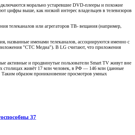
подключаются морально устаревшие DVD-плееры и похожие
ют цифры выше, как низкий интерес владельцев в телевизоров
ния телеканалов или агрегаторов ТВ- вещания (например,
ия, названные именами телеканалов, ассоциируются именно с
 приложения "СТС Медиа"). В LG считают, что приложения
амые активные и продвинутые пользователи Smart TV живут вне
ух столицах живёт 17 млн человек, в РФ — 146 млн (данные
TV. Таким образом проникновение просмотров умных
нтоспособны
37