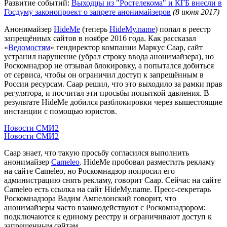
Развитие событий:
Выходцы из "Ростелекома" и КГБ внесли в
Госдуму законопроект о запрете анонимайзеров
(8 июня 2017)
Анонимайзер
HideMe
(теперь
HideMy.name
) попал в реестр
запрещённых сайтов в ноябре 2016 года. Как рассказал
«
Ведомостям
» гендиректор компании Маркус Саар, сайт
устранил нарушение (убрал строку ввода анонимайзера), но
Роскомнадзор не отзывал блокировку, а попытался добиться
от сервиса, чтобы он ограничил доступ к запрещённым в
России ресурсам. Саар решил, что это выходило за рамки прав
регулятора, и посчитал эти просьбы попыткой давления. В
результате HideMe добился разблокировки через вышестоящие
инстанции с помощью юристов.
Новости СМИ2
Новости СМИ2
Саар знает, что такую просьбу согласился выполнить
анонимайзер
Cameleo
. HideMe пробовал разместить рекламу
на сайте Cameleo, но Роскомнадзор попросил его
администрацию снять рекламу, говорит Саар. Сейчас на сайте
Cameleo есть ссылка на сайт HideMy.name. Пресс-секретарь
Роскомнадзора Вадим Ампелонский говорит, что
анонимайзеры часто взаимодействуют с Роскомнадзором:
подключаются к единому реестру и ограничивают доступ к
запрещенным сайтам.