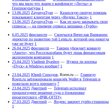
что мы мало что знаем о конфликте «Лесты» и
Генпрокуратуры
1
13.06.2025
ZayunyaTyan
—
Казахскую скорую помощь
показывают клиентам через «Яндекс.Такси»
1
13.06.2025
ZayunyaTyan
—
Как не надо закрывать свои
сервисы — на примере сервиса заправки «Турбо»
6.05.2025
фрилансер
—
Скончался Вячеслав Варванин:
директор по развитию той Lenta.ru, которой она никогда
уже не будет
1
26.04.2025
фрилансер
—
Таврин убеждает команду
«Авито», что Россельхозбанк будет лишь финансовым
акционером компании
1
25.04.2025
Vladimir Ilyashov
—
Нужна ли кнопка
«Пуск» в Windows вообще?
1
23.04.2025
Юрий Синодов
,
Roem.ru
—
Главреду
Roem.ru заблокировали кошелёк Wallet в Telegram и
пожелали всего хорошего
7
23.04.2025
Дмитрий
—
Telegram исполнил
прошлогоднее решение суда о блокировке
иноагентского «ВЧК-ОГПУ»
27.03.2025
Дмитрий
—
Яндекс закроет турбо-страницы
1