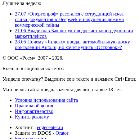
Лучшее за неделю
27.07
«Энергопроф» расстался с сотрудницей из-за
слива документов в Deepseek и нарушения режима
коммерческой тайны
21.06
Владислав Бакальчук предрекает конец дуополии
маркетплейсов
28.05
Почему «Яндекс» продал автомобильную доску
объявлений Auto.ru, но хочет купить «Островок»?
© ООО «Роем», 2007 – 2026.
Roem.ru в социальных сетях:
Увидели опечатку? Выделите ее в тексте и нажмите Ctrl+Enter.
Материалы сайта предназначены для лиц старше 18 лет.
Условия использования сайта
Правила общения
Инфопартнёрство
Купить рекламу
Хостинг -
edgecenter.ru
Защита от DDOS -
Qrator
Блог редакции