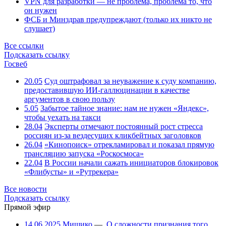
VPN для разработки — не проблема, проблема то, что
он нужен
ФСБ и Минздрав предупреждают (только их никто не
слушает)
Все ссылки
Подсказать ссылку
Госвеб
20.05
Суд оштрафовал за неуважение к суду компанию,
предоставившую ИИ-галлюцинации в качестве
аргументов в свою пользу
5.05
Забытое тайное знание: нам не нужен «Яндекс»,
чтобы уехать на такси
28.04
Эксперты отмечают постоянный рост стресса
россиян из-за вездесущих кликбейтных заголовков
26.04
«Кинопоиск» отрекламировал и показал прямую
трансляцию запуска «Роскосмоса»
22.04
В России начали сажать инициаторов блокировок
«Флибусты» и «Рутрекера»
Все новости
Подсказать ссылку
Прямой эфир
14.06.2025
Мишико
—
О сложности признания того,