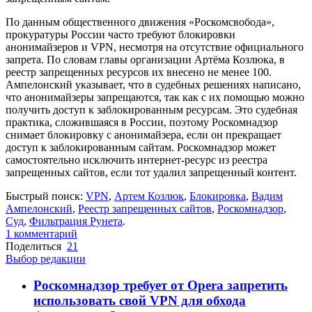
По данным общественного движения «Роскомсвобода»,
прокуратуры России часто требуют блокировки
анонимайзеров и VPN, несмотря на отсутствие официального
запрета. По словам главы организации Артёма Козлюка, в
реестр запрещенных ресурсов их внесено не менее 100.
Ампелонский указывает, что в судебных решениях написано,
что анонимайзеры запрещаются, так как с их помощью можно
получить доступ к заблокированным ресурсам. Это судебная
практика, сложившаяся в России, поэтому Роскомнадзор
снимает блокировку с анонимайзера, если он прекращает
доступ к заблокированным сайтам. Роскомнадзор может
самостоятельно исключить интернет-ресурс из реестра
запрещенных сайтов, если тот удалил запрещенный контент.
Быстрый поиск:
VPN
,
Артем Козлюк
,
Блокировка
,
Вадим
Ампелонский
,
Реестр запрещенных сайтов
,
Роскомнадзор
,
Суд
,
Фильтрация Рунета
.
1
комментарий
Поделиться
21
Выбор редакции
Роскомнадзор требует от Opera запретить
использовать свой VPN для обхода