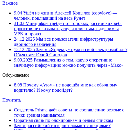
Важное
9.04
Ушёл из жизни Алексей Копылов (copylove) —
человек, повлиявший на весь Рунет
31.03
Минцифры требует от топовых российских веб-
проектов не оказывать услуги клиентам, сидящим за
VPN и прокси
24.12.2025
Мы все пользователи инфраструктуры
двойного назначения
12.12.2025
Зачем «Яндексу» нужен свой электромобиль?
Объясняет Юрий Синодов
9.09.2025
Размышления о том, какую оперативно
значимую информацию можно получить через «Макс»
Обсуждаемое
8.08
Почему «Атом» не подошёл мне как обычному
водителю? И кому подойдёт?
Почитать
Создатель Prisma даёт советы по составлению резюме с
точки зрения нанимателя
Обратная связь по блокировкам и белым спискам
Зачем российский интернет ломают санкциями?