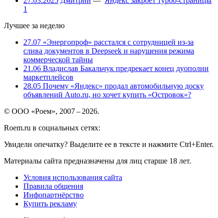
27.03.2025
Дмитрий
—
Яндекс закроет турбо-страницы
1
Лучшее за неделю
27.07
«Энергопроф» расстался с сотрудницей из-за
слива документов в Deepseek и нарушения режима
коммерческой тайны
21.06
Владислав Бакальчук предрекает конец дуополии
маркетплейсов
28.05
Почему «Яндекс» продал автомобильную доску
объявлений Auto.ru, но хочет купить «Островок»?
© ООО «Роем», 2007 – 2026.
Roem.ru в социальных сетях:
Увидели опечатку? Выделите ее в тексте и нажмите Ctrl+Enter.
Материалы сайта предназначены для лиц старше 18 лет.
Условия использования сайта
Правила общения
Инфопартнёрство
Купить рекламу