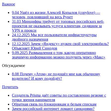
Важное
9.04
Ушёл из жизни Алексей Копылов (copylove) —
человек, повлиявший на весь Рунет
31.03
Минцифры требует от топовых российских веб-
проектов не оказывать услуги клиентам, сидящим за
VPN и прокси
24.12.2025
Мы все пользователи инфраструктуры
двойного назначения
12.12.2025
Зачем «Яндексу» нужен свой электромобиль?
Объясняет Юрий Синодов
9.09.2025
Размышления о том, какую оперативно
значимую информацию можно получить через «Макс»
Обсуждаемое
8.08
Почему «Атом» не подошёл мне как обычному
водителю? И кому подойдёт?
Почитать
Создатель Prisma даёт советы по составлению резюме с
точки зрения нанимателя
Обратная связь по блокировкам и белым спискам
Зачем российский интернет ломают санкциями?