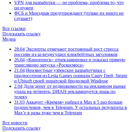
VPN для разработки — не проблема, проблема то, что
он нужен
ФСБ и Минздрав предупреждают (только их никто не
слушает)
Все ссылки
Подсказать ссылку
Медиа
28.04
Эксперты отмечают постоянный рост стресса
россиян из-за вездесущих кликбейтных заголовков
26.04
«Кинопоиск» отрекламировал и показал прямую
трансляцию запуска «Роскосмоса»
21.04
Неизвестные узбекские разработчики с
продюссером из Lesta Games порвали Сашу Грей, Steam
и Ubisoft своей пиратской бродилкой Windrose
2.04
Доля денег от недвижимости на рекламном рынке
упала на четверть, ЦИАН рекламируется лишь по
телеку
31.03
Аккаунт «Кремля» набрал в Max в 5 раз больше
подписчиков, чем в Telegram. У остальных результаты в
Max’е в разы хуже чем в Telegram
Все новости
Подсказать ссылку