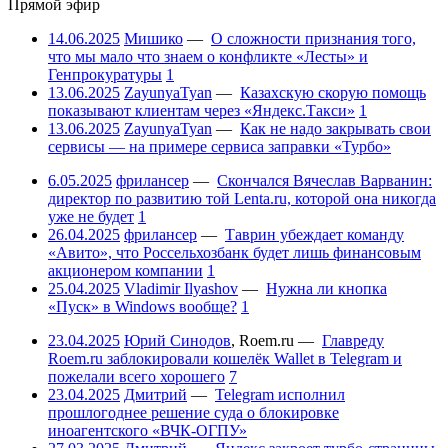
Прямой эфир
14.06.2025
Мишико
—
О сложности признания того,
что мы мало что знаем о конфликте «Лесты» и
Генпрокуратуры
1
13.06.2025
ZayunyaTyan
—
Казахскую скорую помощь
показывают клиентам через «Яндекс.Такси»
1
13.06.2025
ZayunyaTyan
—
Как не надо закрывать свои
сервисы — на примере сервиса заправки «Турбо»
6.05.2025
фрилансер
—
Скончался Вячеслав Варванин:
директор по развитию той Lenta.ru, которой она никогда
уже не будет
1
26.04.2025
фрилансер
—
Таврин убеждает команду
«Авито», что Россельхозбанк будет лишь финансовым
акционером компании
1
25.04.2025
Vladimir Ilyashov
—
Нужна ли кнопка
«Пуск» в Windows вообще?
1
23.04.2025
Юрий Синодов
,
Roem.ru
—
Главреду
Roem.ru заблокировали кошелёк Wallet в Telegram и
пожелали всего хорошего
7
23.04.2025
Дмитрий
—
Telegram исполнил
прошлогоднее решение суда о блокировке
иноагентского «ВЧК-ОГПУ»