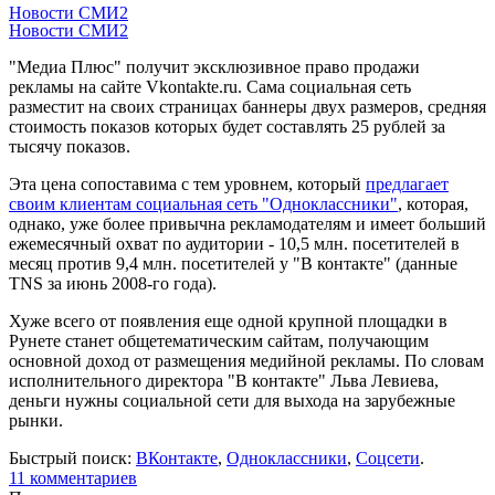
Новости СМИ2
Новости СМИ2
"Медиа Плюс" получит эксклюзивное право продажи
рекламы на сайте Vkontakte.ru. Сама социальная сеть
разместит на своих страницах баннеры двух размеров, средняя
стоимость показов которых будет составлять 25 рублей за
тысячу показов.
Эта цена сопоставима с тем уровнем, который
предлагает
своим клиентам социальная сеть "Одноклассники"
, которая,
однако, уже более привычна рекламодателям и имеет больший
ежемесячный охват по аудитории - 10,5 млн. посетителей в
месяц против 9,4 млн. посетителей у "В контакте" (данные
TNS за июнь 2008-го года).
Хуже всего от появления еще одной крупной площадки в
Рунете станет общетематическим сайтам, получающим
основной доход от размещения медийной рекламы. По словам
исполнительного директора "В контакте" Льва Левиева,
деньги нужны социальной сети для выхода на зарубежные
рынки.
Быстрый поиск:
ВКонтакте
,
Одноклассники
,
Соцсети
.
11 комментариев