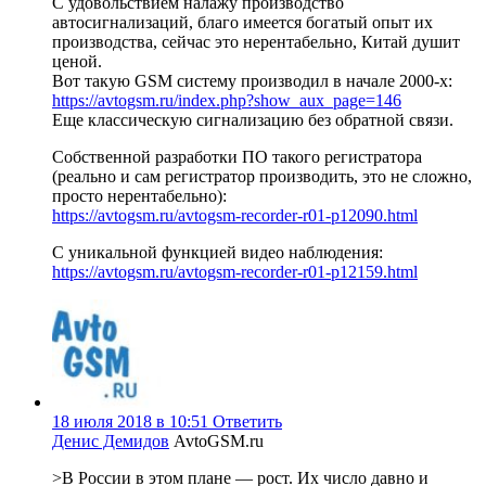
С удовольствием налажу производство
автосигнализаций, благо имеется богатый опыт их
производства, сейчас это нерентабельно, Китай душит
ценой.
Вот такую GSM систему производил в начале 2000-х:
https://avtogsm.ru/index.php?show_aux_page=146
Еще классическую сигнализацию без обратной связи.
Собственной разработки ПО такого регистратора
(реально и сам регистратор производить, это не сложно,
просто нерентабельно):
https://avtogsm.ru/avtogsm-recorder-r01-p12090.html
С уникальной функцией видео наблюдения:
https://avtogsm.ru/avtogsm-recorder-r01-p12159.html
18 июля 2018 в 10:51
Ответить
Денис Демидов
AvtoGSM.ru
>В России в этом плане — рост. Их число давно и