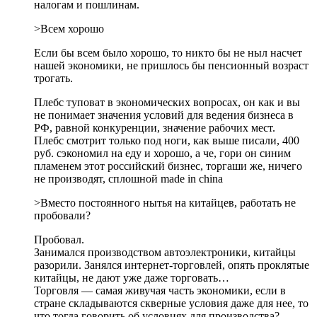
налогам и пошлинам.
>Всем хорошо
Если бы всем было хорошо, то никто бы не ныл насчет
нашей экономики, не пришлось бы пенсионный возраст
трогать.
Плебс туповат в экономических вопросах, он как и вы
не понимает значения условий для ведения бизнеса в
РФ, равной конкуренции, значение рабочих мест.
Плебс смотрит только под ноги, как выше писали, 400
руб. сэкономил на еду и хорошо, а че, гори он синим
пламенем этот российский бизнес, торгаши же, ничего
не производят, сплошной made in china
>Вместо постоянного нытья на китайцев, работать не
пробовали?
Пробовал.
Занимался производством автоэлектроники, китайцы
разорили. Занялся интернет-торговлей, опять проклятые
китайцы, не дают уже даже торговать…
Торговля — самая живучая часть экономики, если в
стране складываются скверные условия даже для нее, то
что тогда говорить об условиях для производства?