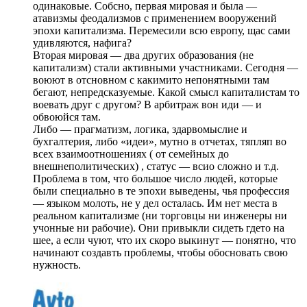
одинаковые. Собсно, первая мировая и была —
атавизмы феодализмов с применением вооружений
эпохи капитализма. Перемесили всю европу, щас сами
удивляются, нафига?
Вторая мировая — два других образования (не
капитализм) стали активными участниками. Сегодня —
воюют в отсновном с какимито непонятными там
бегают, непредсказуемые. Какой смысл капиталистам то
воевать друг с другом? В арбитраж вон иди — и
обвоюйся там.
Либо — прагматизм, логика, здарвомыслие и
бухгалтерия, либо «идеи», мутно в отчетах, тяпляп во
всех взаимоотношениях ( от семейных до
внешнеполитических) , статус — всио сложно и т.д.
Проблема в том, что большое число людей, которые
были специально в те эпохи выведены, чья профессия
— языком молоть, не у дел осталась. Им нет места в
реальном капитализме (ни торговцы ни инженеры ни
учонные ни рабочие). Они привыкли сидеть гдето на
шее, а если чуют, что их скоро выкинут — понятно, что
начинают создавть проблемы, чтобы обосновать свою
нужность.