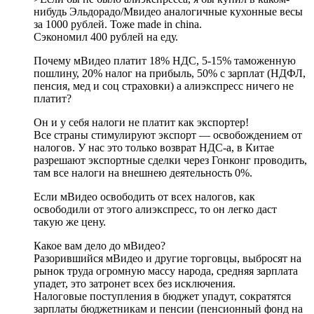
нибудь Эльдорадо/Мвидео аналогичные кухонные весы
за 1000 рублей. Тоже made in china.
Сэкономил 400 рублей на еду.
Почему мВидео платит 18% НДС, 5-15% таможенную
пошлину, 20% налог на прибыль, 50% с зарплат (НДФЛ,
пенсия, мед и соц страховки) а алиэкспресс ничего не
платит?
Он и у себя налоги не платит как экспортер!
Все страны стимулируют экспорт — освобождением от
налогов. У нас это только возврат НДС-а, в Китае
разрешают экспортные сделки через Гонконг проводить,
там все налоги на внешнею деятельность 0%.
Если мВидео освободить от всех налогов, как
освободили от этого алиэкспресс, то он легко даст
такую же цену.
Какое вам дело до мВидео?
Разорившийся мВидео и другие торговцы, выбросят на
рынок труда огромную массу народа, средняя зарплата
упадет, это затронет всех без исключения.
Налоговые поступления в бюджет упадут, сократятся
зарплаты бюджетникам и пенсии (пенсионный фонд на