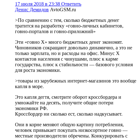
17 июля 2018 в 23:38
Ответить
Денис Демидов
AvtoGSM.ru
>По сравнению с тем, сколько бюджетных денег
тратится на разработку «говно-личных кабинетов,
говно-порталов и говно-приложний»
Эти «говно Х» много бюджетных денег экономят.
Чиновников сокращают довольно динамично, а это не
только зарплата, но и расходы на офис. Минус Х
контактов населения с чинушами, плюс к карме
государства, плюс к стабильности — базового условия
для роста экономики.
>товары из зарубежных интернет-магазинов это вообще
капля в море.
Это капля дегтя, смотрите оборот кроссбордера и
умножайте на десять, получите общие потери
экономики РФ.
Кроссбордер ни сколько ест, сколько надкусывает.
Они в корне меняют общую картину потребления,
человек привыкает покупать низкосортное говно —
местные производители обречены. Конкурировать с