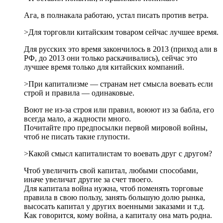
Ага, в полнакала работаю, устал писать против ветра.
>Для торговли китайским товаром сейчас лучшее время.
Для русских это время закончилось в 2013 (приход али в
РФ, до 2013 они только раскачивались), сейчас это
лучшее время только для китайских компаний.
>При капитализме — странам нет смысла воевать если
строй и правила — одинаковые.
Воют не из-за строя или правил, воюют из за бабла, его
всегда мало, а жадности много.
Почитайте про предпосылки первой мировой войны,
чтоб не писать такие глупости.
>Какой смысл капиталистам то воевать друг с другом?
Чтоб увеличить свой капитал, любыми способами,
иначе увеличат другие за счет твоего.
Для капитала война нужна, чтоб поменять торговые
правила в свою пользу, занять большую долю рынка,
высосать капитал у других военными заказами и т.д.
Как говорится, кому война, а капиталу она мать родна.