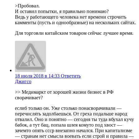
>Пробовал.
И оставил попытки, я правильно понимаю?
Ведь у работающего человека нет времени строчить
камменты (пусть и однообразные) на нескольких сайтах.
Для торговли китайским товаром сейчас лучшее время.
18 июля 2018 в 14:33
Ответить
Джигсо
>> Медимаркт от хорошей жизни бизнес в РФ
сворачивает?
еслиб только он. Уже столько понасворачивали —
перечислять задолбаешься. От греха подальше народ
отвалил. Оно и понятно — сегодня ты туда вбухал кучу
бабок, а тут бац, попала шлея комуто под хвост —
зачемто опять ссср внезапно начался. При капитализме
— странам нет смысла воевать если строй и правила —