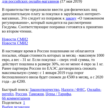
для российских онлайн-магазинов
(17 мая 2019)
В правительстве предложили ввести для физических лиц
дополнительную плату за покупки в зарубежных интернет-
магазинах. Это следует из поправок к
закону
«О таможенном
регулировании», который находится на рассмотрении
Госдумы. Соответствующие поправки готовятся к принятию
во втором чтении.
Новости СМИ2
Новости СМИ2
В настоящее время в России пошлинами не облагаются
посылки, общая стоимость которых за месяц - максимум 1000
евро, а вес - 31 кг. Если покупки – сверх этой суммы, то
действует пошлина в размере 30%, но не менее 4 евро за 1 кг.
Ранее партнеры России по ЕАЭС договорились снижать
максимальную сумму: с 1 января 2019 года порог
беспошлинного ввоза будет снижен до €500 в месяц, а с 2020
года - до €200.
Быстрый поиск:
Законотворчество
,
Налоги / ФНС
,
Онлайн-
ритейл
,
Россия
,
Таможня
,
Цены / Тарифы
.
66
комментариев
Поделиться
1
Выбор редакции