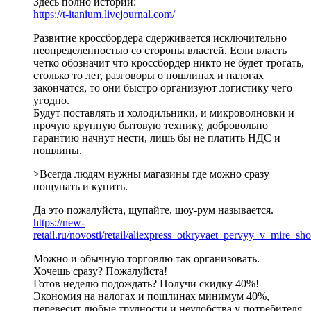
Здесь полно историй:
https://t-itanium.livejournal.com/
Развитие кроссбордера сдерживается исключительно
неопределенностью со стороны властей. Если власть
четко обозначит что кроссбордер никто не будет трогать,
столько то лет, разговоры о пошлинах и налогах
закончатся, то они быстро организуют логистику чего
угодно.
Будут поставлять и холодильники, и микроволновки и
прочую крупную бытовую технику, добровольно
гарантию начнут нести, лишь бы не платить НДС и
пошлины.
>Всегда людям нужны магазины где можно сразу
пощупать и купить.
Да это пожалуйста, щупайте, шоу-рум называется.
https://new-
retail.ru/novosti/retail/aliexpress_otkryvaet_pervyy_v_mire
Можно и обычную торговлю так организовать.
Хочешь сразу? Пожалуйста!
Готов неделю подождать? Получи скидку 40%!
Экономия на налогах и пошлинах минимум 40%,
перевесит любые трудности и неудобства у потребителя.