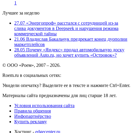
1
Лучшее за неделю
27.07
«Энергопроф» расстался с сотрудницей из-за
слива документов в Deepseek и нарушения режима
коммерческой тайны
21.06
Владислав Бакальчук предрекает конец дуополии
маркетплейсов
28.05
Почему «Яндекс» продал автомобильную доску
объявлений Auto.ru, но хочет купить «Островок»?
© ООО «Роем», 2007 – 2026.
Roem.ru в социальных сетях:
Увидели опечатку? Выделите ее в тексте и нажмите Ctrl+Enter.
Материалы сайта предназначены для лиц старше 18 лет.
Условия использования сайта
Правила общения
Инфопартнёрство
Купить рекламу
Хостинг -
edgecenter.ru