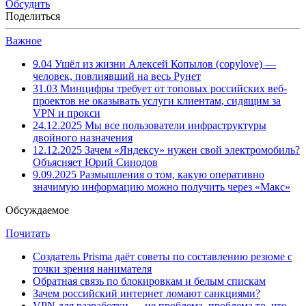
Обсудить
Поделиться
Важное
9.04
Ушёл из жизни Алексей Копылов (copylove) —
человек, повлиявший на весь Рунет
31.03
Минцифры требует от топовых российских веб-
проектов не оказывать услуги клиентам, сидящим за
VPN и прокси
24.12.2025
Мы все пользователи инфраструктуры
двойного назначения
12.12.2025
Зачем «Яндексу» нужен свой электромобиль?
Объясняет Юрий Синодов
9.09.2025
Размышления о том, какую оперативно
значимую информацию можно получить через «Макс»
Обсуждаемое
Почитать
Создатель Prisma даёт советы по составлению резюме с
точки зрения нанимателя
Обратная связь по блокировкам и белым спискам
Зачем российский интернет ломают санкциями?
VPN для разработки — не проблема, проблема то, что