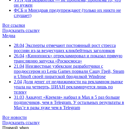
он нужен
ФСБ и Минздрав предупреждают (только их никто не
слушает)
Все ссылки
Подсказать ссылку
Медиа
28.04
Эксперты отмечают постоянный рост стресса
россиян из-за вездесущих кликбейтных заголовков
26.04
«Кинопоиск» отрекламировал и показал прямую
трансляцию запуска «Роскосмоса»
21.04
Неизвестные узбекские разработчики с
продюссером из Lesta Games порвали Сашу Грей, Steam
и Ubisoft своей пиратской бродилкой Windrose
2.04
Доля денег от недвижимости на рекламном рынке
упала на четверть, ЦИАН рекламируется лишь по
телеку
31.03
Аккаунт «Кремля» набрал в Max в 5 раз больше
подписчиков, чем в Telegram. У остальных результаты в
Max’е в разы хуже чем в Telegram
Все новости
Подсказать ссылку
Прямой эфир