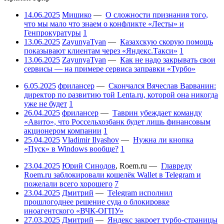
14.06.2025
Мишико
—
О сложности признания того,
что мы мало что знаем о конфликте «Лесты» и
Генпрокуратуры
1
13.06.2025
ZayunyaTyan
—
Казахскую скорую помощь
показывают клиентам через «Яндекс.Такси»
1
13.06.2025
ZayunyaTyan
—
Как не надо закрывать свои
сервисы — на примере сервиса заправки «Турбо»
6.05.2025
фрилансер
—
Скончался Вячеслав Варванин:
директор по развитию той Lenta.ru, которой она никогда
уже не будет
1
26.04.2025
фрилансер
—
Таврин убеждает команду
«Авито», что Россельхозбанк будет лишь финансовым
акционером компании
1
25.04.2025
Vladimir Ilyashov
—
Нужна ли кнопка
«Пуск» в Windows вообще?
1
23.04.2025
Юрий Синодов
,
Roem.ru
—
Главреду
Roem.ru заблокировали кошелёк Wallet в Telegram и
пожелали всего хорошего
7
23.04.2025
Дмитрий
—
Telegram исполнил
прошлогоднее решение суда о блокировке
иноагентского «ВЧК-ОГПУ»
27.03.2025
Дмитрий
—
Яндекс закроет турбо-страницы