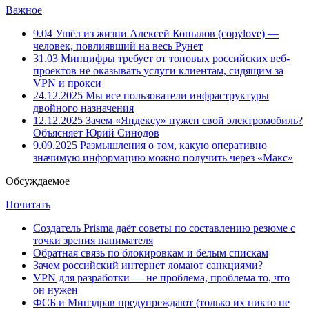
Важное
9.04
Ушёл из жизни Алексей Копылов (copylove) —
человек, повлиявший на весь Рунет
31.03
Минцифры требует от топовых российских веб-
проектов не оказывать услуги клиентам, сидящим за
VPN и прокси
24.12.2025
Мы все пользователи инфраструктуры
двойного назначения
12.12.2025
Зачем «Яндексу» нужен свой электромобиль?
Объясняет Юрий Синодов
9.09.2025
Размышления о том, какую оперативно
значимую информацию можно получить через «Макс»
Обсуждаемое
Почитать
Создатель Prisma даёт советы по составлению резюме с
точки зрения нанимателя
Обратная связь по блокировкам и белым спискам
Зачем российский интернет ломают санкциями?
VPN для разработки — не проблема, проблема то, что
он нужен
ФСБ и Минздрав предупреждают (только их никто не