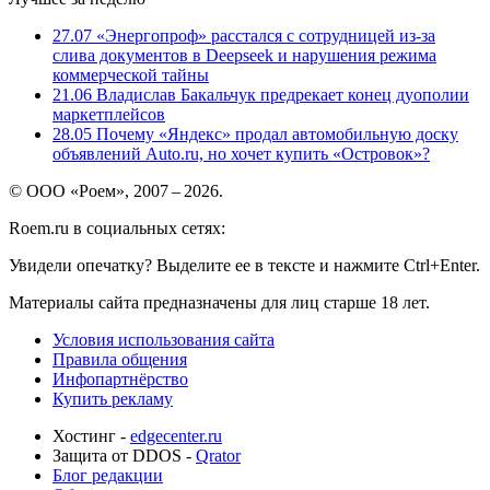
27.07
«Энергопроф» расстался с сотрудницей из-за
слива документов в Deepseek и нарушения режима
коммерческой тайны
21.06
Владислав Бакальчук предрекает конец дуополии
маркетплейсов
28.05
Почему «Яндекс» продал автомобильную доску
объявлений Auto.ru, но хочет купить «Островок»?
© ООО «Роем», 2007 – 2026.
Roem.ru в социальных сетях:
Увидели опечатку? Выделите ее в тексте и нажмите Ctrl+Enter.
Материалы сайта предназначены для лиц старше 18 лет.
Условия использования сайта
Правила общения
Инфопартнёрство
Купить рекламу
Хостинг -
edgecenter.ru
Защита от DDOS -
Qrator
Блог редакции