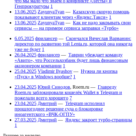
что мы мало что знаем о конфликте «Лесты» и
Генпрокуратуры
1
13.06.2025
ZayunyaTyan
—
Казахскую скорую помощь
показывают клиентам через «Яндекс.Такси»
1
13.06.2025
ZayunyaTyan
—
Как не надо закрывать свои
сервисы — на примере сервиса заправки «Турбо»
6.05.2025
фрилансер
—
Скончался Вячеслав Варванин:
директор по развитию той Lenta.ru, которой она никогда
уже не будет
1
26.04.2025
фрилансер
—
Таврин убеждает команду
«Авито», что Россельхозбанк будет лишь финансовым
акционером компании
1
25.04.2025
Vladimir Ilyashov
—
Нужна ли кнопка
«Пуск» в Windows вообще?
1
23.04.2025
Юрий Синодов
,
Roem.ru
—
Главреду
Roem.ru заблокировали кошелёк Wallet в Telegram и
пожелали всего хорошего
7
23.04.2025
Дмитрий
—
Telegram исполнил
прошлогоднее решение суда о блокировке
иноагентского «ВЧК-ОГПУ»
27.03.2025
Дмитрий
—
Яндекс закроет турбо-страницы
1
Лучшее за неделю