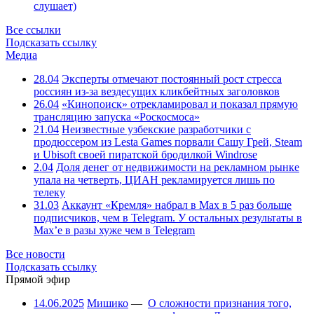
слушает)
Все ссылки
Подсказать ссылку
Медиа
28.04
Эксперты отмечают постоянный рост стресса
россиян из-за вездесущих кликбейтных заголовков
26.04
«Кинопоиск» отрекламировал и показал прямую
трансляцию запуска «Роскосмоса»
21.04
Неизвестные узбекские разработчики с
продюссером из Lesta Games порвали Сашу Грей, Steam
и Ubisoft своей пиратской бродилкой Windrose
2.04
Доля денег от недвижимости на рекламном рынке
упала на четверть, ЦИАН рекламируется лишь по
телеку
31.03
Аккаунт «Кремля» набрал в Max в 5 раз больше
подписчиков, чем в Telegram. У остальных результаты в
Max’е в разы хуже чем в Telegram
Все новости
Подсказать ссылку
Прямой эфир
14.06.2025
Мишико
—
О сложности признания того,