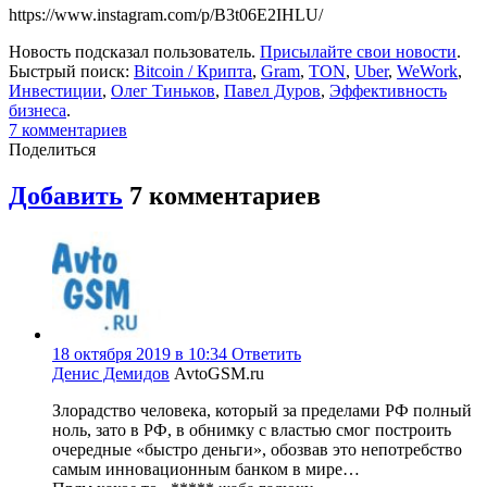
https://www.instagram.com/p/B3t06E2IHLU/
Новость подсказал пользователь.
Присылайте свои новости
.
Быстрый поиск:
Bitcoin / Крипта
,
Gram
,
TON
,
Uber
,
WeWork
,
Инвестиции
,
Олег Тиньков
,
Павел Дуров
,
Эффективность
бизнеса
.
7
комментариев
Поделиться
Добавить
7
комментариев
18 октября 2019 в 10:34
Ответить
Денис Демидов
AvtoGSM.ru
Злорадство человека, который за пределами РФ полный
ноль, зато в РФ, в обнимку с властью смог построить
очередные «быстро деньги», обозвав это непотребство
самым инновационным банком в мире…