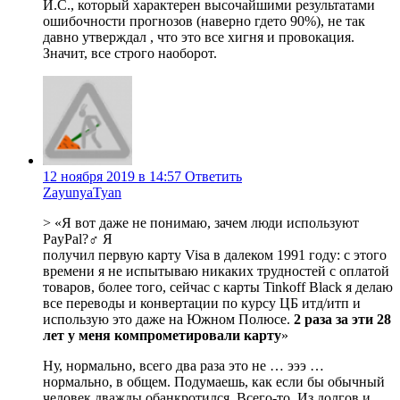
И.С., который характерен высочайшими результатами
ошибочности прогнозов (наверно гдето 90%), не так
давно утверждал , что это все хигня и провокация.
Значит, все строго наоборот.
12 ноября 2019 в 14:57
Ответить
ZayunyaTyan
> «Я вот даже не понимаю, зачем люди используют
PayPal?‍♂️ Я
получил первую карту Visa в далеком 1991 году: с этого
времени я не испытываю никаких трудностей с оплатой
товаров, более того, сейчас с карты Tinkoff Black я делаю
все переводы и конвертации по курсу ЦБ итд/итп и
использую это даже на Южном Полюсе.
2 раза за эти 28
лет у меня компрометировали карту
»
Ну, нормально, всего два раза это не … эээ …
нормально, в общем. Подумаешь, как если бы обычный
человек дважды обанкротился. Всего-то. Из долгов и