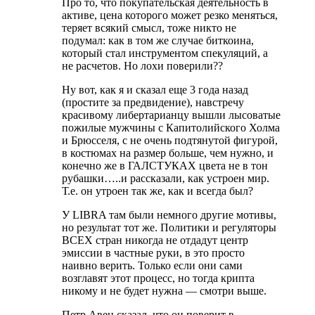
Про то, что покупательская деятельность в
активе, цена которого может резко меняться,
теряет всякий смысл, тоже никто не
подумал: как в том же случае биткоина,
который стал инструментом спекуляций, а
не расчетов. Но лохи поверили??
Ну вот, как я и сказал еще 3 года назад
(простите за предвидение), навстречу
красивому либертарианцу вышли лысоватые
пожилые мужчины с Капитолийского Холма
и Брюсселя, с не очень подтянутой фигурой,
в костюмах на размер больше, чем нужно, и
конечно же в ГАЛСТУКАХ цвета не в тон
рубашки…..и рассказали, как устроен мир.
Т.е. он утроен так же, как и всегда был?
У LIBRA там были немного другие мотивы,
но результат тот же. Политики и регуляторы
ВСЕХ стран никогда не отдадут центр
эмиссии в частные руки, в это просто
наивно верить. Только если они сами
возглавят этот процесс, но тогда крипта
никому и не будет нужна — смотри выше.
Петр Авен сказал, что он поверит в