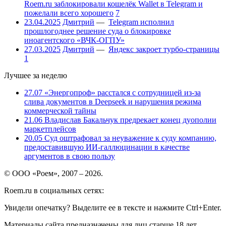
Roem.ru заблокировали кошелёк Wallet в Telegram и
пожелали всего хорошего
7
23.04.2025
Дмитрий
—
Telegram исполнил
прошлогоднее решение суда о блокировке
иноагентского «ВЧК-ОГПУ»
27.03.2025
Дмитрий
—
Яндекс закроет турбо-страницы
1
Лучшее за неделю
27.07
«Энергопроф» расстался с сотрудницей из-за
слива документов в Deepseek и нарушения режима
коммерческой тайны
21.06
Владислав Бакальчук предрекает конец дуополии
маркетплейсов
20.05
Суд оштрафовал за неуважение к суду компанию,
предоставившую ИИ-галлюцинации в качестве
аргументов в свою пользу
© ООО «Роем», 2007 – 2026.
Roem.ru в социальных сетях:
Увидели опечатку? Выделите ее в тексте и нажмите Ctrl+Enter.
Материалы сайта предназначены для лиц старше 18 лет.