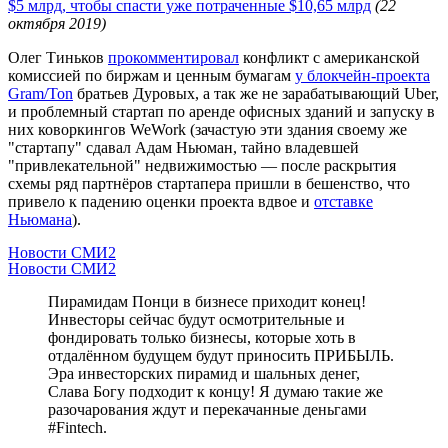
$5 млрд, чтобы спасти уже потраченные $10,65 млрд
(22
октября 2019)
Олег Тиньков
прокомментировал
конфликт с американской
комиссией по биржам и ценным бумагам
у блокчейн-проекта
Gram/Ton
братьев Дуровых, а так же не зарабатывающий Uber,
и проблемный стартап по аренде офисных зданий и запуску в
них коворкингов WeWork (зачастую эти здания своему же
"стартапу" сдавал Адам Ньюман, тайно владевшей
"привлекательной" недвижимостью — после раскрытия
схемы ряд партнёров стартапера пришли в бешенство, что
привело к падению оценки проекта вдвое и
отставке
Ньюмана
).
Новости СМИ2
Новости СМИ2
Пирамидам Понци в бизнесе приходит конец!
Инвесторы сейчас будут осмотрительные и
фондировать только бизнесы, которые хоть в
отдалённом будущем будут приносить ПРИБЫЛЬ.
Эра инвесторских пирамид и шальных денег,
Слава Богу подходит к концу! Я думаю такие же
разочарования ждут и перекачанные деньгами
#Fintech.