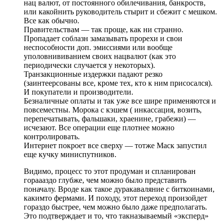
нац валют, от постоянного обилечивания, банкроств,
или какойнить руководитель стырит и сбежит с мешком.
Все как обычно.
Правительствам — так проще, как ни странно.
Пропадает соблазн замазывать прорехи и свои
неспособности доп. эмиссиями или вообще
уполовнививанием своих нацвалют (как это
периодически случается у некоторых).
Транзакционные издержки падают резко
(заинтеерсованы все, кроме тех, кто к ним присосался).
И покупатели и производители.
Безналичные оплаты и так уже все шире применяются и
повсеместны. Морока с кэшем ( инкассация, возить,
перепечатывать, фальшаки, храенине, грабежи) —
исчезают. Все операции еще плотнее можно
контролировать.
Интернет покроет все сверху — тотже Маск запустил
еще кучку миниспутников.
Видимо, процесс то этот продуман и спланирован
гораааздо глубже, чем можно было представить
поначалу. Вроде как такое дуракаваляние с биткоинами,
какимто фермами. И походу, этот переход произойдет
гораздо быстрее, чем можно было даже предполагать.
Это подтверждает и то, что такназываемый «эксперд»