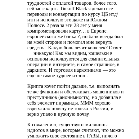
трудностей с оплатой товаров, более того,
сейчас с карты Tinkoff Black я делаю все
переводы и конвертации по курсу ЦБ итд/
итп и использую это даже на Южном
Полюсе. 2 раза за эти 28 лет у меня
компрометировали карту… в Европе,
европейского же банка ?, но банк всегда был
на моей стороне и помогал мне вернуть
средства. Какую боль лечит кошелек? Ответ
— никакую! Как мы видим, кошельки в
основном используются для сомнительных
операций в интернете, и самое страшное, в
даркнете. И торговля наркотиками — это
еще не самое худшее из зол…
Крипта хочет пойти дальше, т.е. выполнять
те же функции и обслуживать мошенников и
преступников (анонимность), но добавила в
себя элемент пирамиды. МММ хорошо
взрыхлило поляну не только в России, и
зерно упало в нужную почву.
К сожалению, существуют миллионы
идиотов в мире, которые считают, что можно
умножить свое состояние в РАЗЫ, ничего