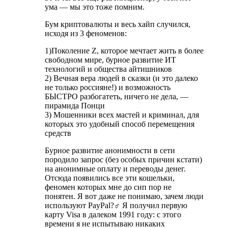
ума — мы это тоже помним.
Бум криптовалюты и весь хайп случился,
исходя из 3 феноменов:
1)Поколение Z, которое мечтает жить в более
свободном мире, бурное развитие ИТ
технологий и общества айтишников
2) Вечная вера людей в сказки (и это далеко
не только россияне!) и возможность
БЫСТРО разбогатеть, ничего не дела, —
пирамида Понци
3) Мошенники всех мастей и криминал, для
которых это удобный способ перемещения
средств
Бурное развитие анонимности в сети
породило запрос (без особых причин кстати)
на анонимные оплату и переводы денег.
Отсюда появились все эти кошельки,
феномен которых мне до сип пор не
понятен. Я вот даже не понимаю, зачем люди
используют PayPal?‍♂️ Я получил первую
карту Visa в далеком 1991 году: с этого
времени я не испытываю никаких