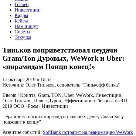
Госвеб
Инвестиции
Кадры
Кейсы
Нам пишут
Советы
Текучка
Тиньков поприветствовал неудачи
Gram/Ton Дуровых, WeWork и Uber:
«пирамидам Понци конец!»
17 октября 2019 в 16:57
Источник: Олег Тиньков, основатель "Тинькофф банка"
Bitcoin / Крипта, Gram, TON, Uber, WeWork, Инвестиции,
Олег Тиньков, Павел Дуров, Эффективность бизнеса
ru-RU
2019
ООО «Роем»
Инвестиции
"Эра инвесторских пирамид и шальных денег, Слава Богу
подходит к концу"
Развитие событий:
SoftBank потратит на реанимацию WeWork