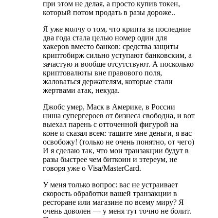
при этом не делая, а просто купив токен,
который потом продать в разы дороже..
Я уже молчу о том, что крипта за последние
два года стала целью номер один для
хакеров вместо банков: средства защиты
криптобирж сильно уступают банковским, а
зачастую и вообще отсутствуют. А посколько
криптовалюты вне правового поля,
жаловаться держателям, которые стали
жертвами атак, некуда.
Джобс умер, Маск в Америке, в России
ниша супергероев от бизнеса свободна, и вот
выехал парень с отточенной фигурой на
коне и сказал всем: тащите мне деньги, я вас
освобожу! (только не очень понятно, от чего)
И я сделаю так, что мои транзакции будут в
разы быстрее чем биткоин и этереум, не
говоря уже о Visa/MasterCard.
У меня только вопрос: вас не устраивает
скорость обработки вашей транзакции в
ресторане или магазине по всему миру? Я
очень доволен — у меня тут точно не болит.