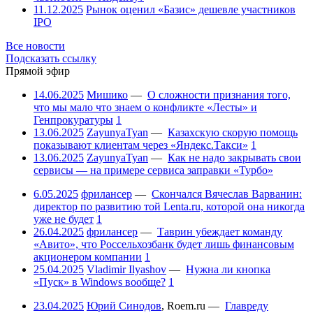
11.12.2025
Рынок оценил «Базис» дешевле участников
IPO
Все новости
Подсказать ссылку
Прямой эфир
14.06.2025
Мишико
—
О сложности признания того,
что мы мало что знаем о конфликте «Лесты» и
Генпрокуратуры
1
13.06.2025
ZayunyaTyan
—
Казахскую скорую помощь
показывают клиентам через «Яндекс.Такси»
1
13.06.2025
ZayunyaTyan
—
Как не надо закрывать свои
сервисы — на примере сервиса заправки «Турбо»
6.05.2025
фрилансер
—
Скончался Вячеслав Варванин:
директор по развитию той Lenta.ru, которой она никогда
уже не будет
1
26.04.2025
фрилансер
—
Таврин убеждает команду
«Авито», что Россельхозбанк будет лишь финансовым
акционером компании
1
25.04.2025
Vladimir Ilyashov
—
Нужна ли кнопка
«Пуск» в Windows вообще?
1
23.04.2025
Юрий Синодов
,
Roem.ru
—
Главреду