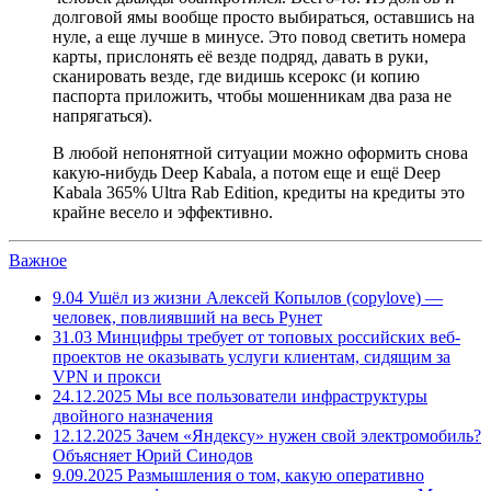
долговой ямы вообще просто выбираться, оставшись на
нуле, а еще лучше в минусе. Это повод светить номера
карты, прислонять её везде подряд, давать в руки,
сканировать везде, где видишь ксерокс (и копию
паспорта приложить, чтобы мошенникам два раза не
напрягаться).
В любой непонятной ситуации можно оформить снова
какую-нибудь Deep Kabala, а потом еще и ещё Deep
Kabala 365% Ultra Rab Edition, кредиты на кредиты это
крайне весело и эффективно.
Важное
9.04
Ушёл из жизни Алексей Копылов (copylove) —
человек, повлиявший на весь Рунет
31.03
Минцифры требует от топовых российских веб-
проектов не оказывать услуги клиентам, сидящим за
VPN и прокси
24.12.2025
Мы все пользователи инфраструктуры
двойного назначения
12.12.2025
Зачем «Яндексу» нужен свой электромобиль?
Объясняет Юрий Синодов
9.09.2025
Размышления о том, какую оперативно