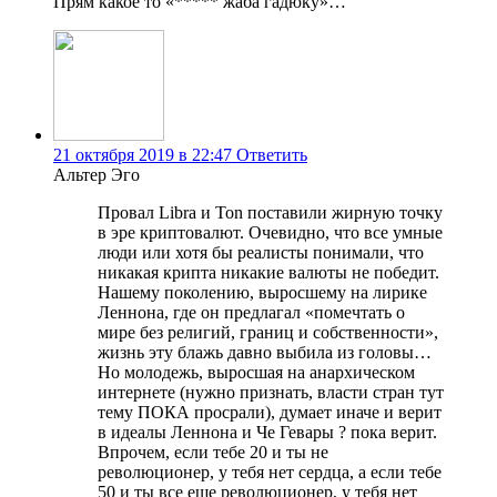
Прям какое то «***** жаба гадюку»…
21 октября 2019 в 22:47
Ответить
Альтер Эго
Провал Libra и Ton поставили жирную точку
в эре криптовалют. Очевидно, что все умные
люди или хотя бы реалисты понимали, что
никакая крипта никакие валюты не победит.
Нашему поколению, выросшему на лирике
Леннона, где он предлагал «помечтать о
мире без религий, границ и собственности»,
жизнь эту блажь давно выбила из головы…
Но молодежь, выросшая на анархическом
интернете (нужно признать, власти стран тут
тему ПОКА просрали), думает иначе и верит
в идеалы Леннона и Че Гевары ? пока верит.
Впрочем, если тебе 20 и ты не
революционер, у тебя нет сердца, а если тебе
50 и ты все еще революционер, у тебя нет