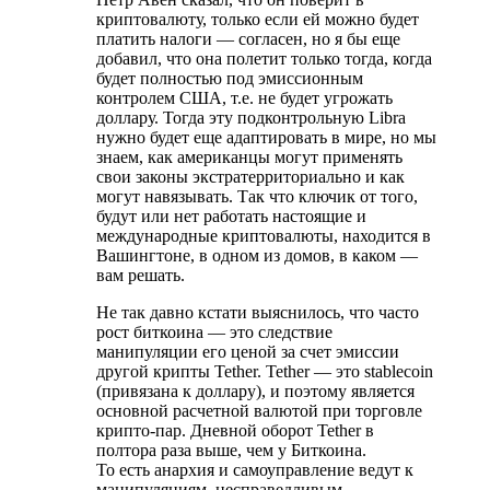
криптовалюту, только если ей можно будет
платить налоги — согласен, но я бы еще
добавил, что она полетит только тогда, когда
будет полностью под эмиссионным
контролем США, т.е. не будет угрожать
доллару. Тогда эту подконтрольную Libra
нужно будет еще адаптировать в мире, но мы
знаем, как американцы могут применять
свои законы экстратерриториально и как
могут навязывать. Так что ключик от того,
будут или нет работать настоящие и
международные криптовалюты, находится в
Вашингтоне, в одном из домов, в каком —
вам решать.
Не так давно кстати выяснилось, что часто
рост биткоина — это следствие
манипуляции его ценой за счет эмиссии
другой крипты Tether. Tether — это stablecoin
(привязана к доллару), и поэтому является
основной расчетной валютой при торговле
крипто-пар. Дневной оборот Tether в
полтора раза выше, чем у Биткоина.
То есть анархия и самоуправление ведут к
манипуляциям, несправедливым