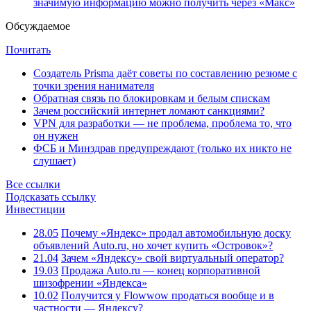
значимую информацию можно получить через «Макс»
Обсуждаемое
Почитать
Создатель Prisma даёт советы по составлению резюме с
точки зрения нанимателя
Обратная связь по блокировкам и белым спискам
Зачем российский интернет ломают санкциями?
VPN для разработки — не проблема, проблема то, что
он нужен
ФСБ и Минздрав предупреждают (только их никто не
слушает)
Все ссылки
Подсказать ссылку
Инвестиции
28.05
Почему «Яндекс» продал автомобильную доску
объявлений Auto.ru, но хочет купить «Островок»?
21.04
Зачем «Яндексу» свой виртуальный оператор?
19.03
Продажа Auto.ru — конец корпоративной
шизофрении «Яндекса»
10.02
Получится у Flowwow продаться вообще и в
частности — Яндексу?