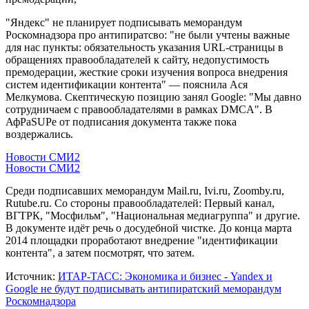
"Яндекс" не планирует подписывать меморандум
Роскомнадзора про антипиратсво: "не были учтены важные
для нас пункты: обязательность указания URL-страницы в
обращениях правообладателей к сайту, недопустимость
премодерации, жесткие сроки изучения вопроса внедрения
систем идентификации контента" — пояснила Ася
Мелкумова. Скептическую позицию занял Google: "Мы давно
сотрудничаем с правообладателями в рамках DMCA". В
АфРаSUPе от подписания документа также пока
воздержались.
Новости СМИ2
Новости СМИ2
Среди подписавших меморандум Mail.ru, Ivi.ru, Zoomby.ru,
Rutube.ru. Со стороны правообладателей: Первый канал,
ВГТРК, "Мосфильм", "Национальная медиагруппа" и другие.
В документе идёт речь о досудебной чистке. До конца марта
2014 площадки проработают внедрение "идентификации
контента", а затем посмотрят, что затем.
Источник:
ИТАР-ТАСС: Экономика и бизнес - Yandex и
Google не будут подписывать антипиратский меморандум
Роскомнадзора