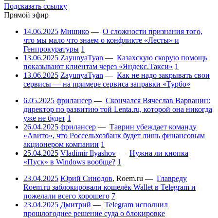
Подсказать ссылку
Прямой эфир
14.06.2025
Мишико
—
О сложности признания того,
что мы мало что знаем о конфликте «Лесты» и
Генпрокуратуры
1
13.06.2025
ZayunyaTyan
—
Казахскую скорую помощь
показывают клиентам через «Яндекс.Такси»
1
13.06.2025
ZayunyaTyan
—
Как не надо закрывать свои
сервисы — на примере сервиса заправки «Турбо»
6.05.2025
фрилансер
—
Скончался Вячеслав Варванин:
директор по развитию той Lenta.ru, которой она никогда
уже не будет
1
26.04.2025
фрилансер
—
Таврин убеждает команду
«Авито», что Россельхозбанк будет лишь финансовым
акционером компании
1
25.04.2025
Vladimir Ilyashov
—
Нужна ли кнопка
«Пуск» в Windows вообще?
1
23.04.2025
Юрий Синодов
,
Roem.ru
—
Главреду
Roem.ru заблокировали кошелёк Wallet в Telegram и
пожелали всего хорошего
7
23.04.2025
Дмитрий
—
Telegram исполнил
прошлогоднее решение суда о блокировке