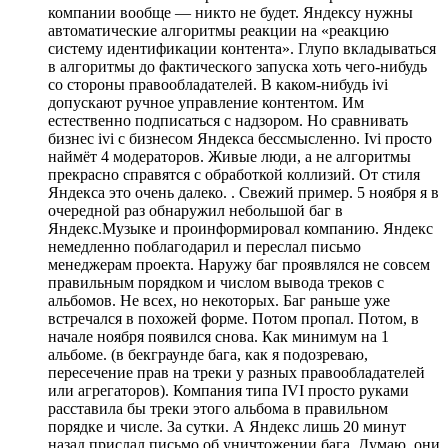
компании вообще — никто не будет. Яндексу нужны
автоматические алгоритмы реакции на «реакцию
систему идентификации контента». Глупо вкладываться
в алгоритмы до фактического запуска хоть чего-нибудь
со стороны правообладателей. В каком-нибудь ivi
допускают ручное управление контентом. Им
естественно подписаться с надзором. Но сравнивать
бизнес ivi c бизнесом Яндекса бессмысленно. Ivi просто
наймёт 4 модераторов. Живые люди, а не алгоритмы
прекрасно справятся с обработкой коллизий. От стиля
Яндекса это очень далеко. . Свежий пример. 5 ноября я в
очередной раз обнаружил небольшой баг в
Яндекс.Музыке и проинформировал компанию. Яндекс
немедленно поблагодарил и переслал письмо
менеджерам проекта. Наружу баг проявлялся не совсем
правильным порядком и числом вывода треков с
альбомов. Не всех, но некоторых. Баг раньше уже
встречался в похожей форме. Потом пропал. Потом, в
начале ноября появился снова. Как минимум на 1
альбоме. (в бекграунде бага, как я подозреваю,
пересечение прав на треки у разных правообладателей
или агрегаторов). Компания типа IVI просто руками
расставила бы треки этого альбома в правильном
порядке и числе. За сутки. А Яндекс лишь 20 минут
назад прислал письмо об уничтожении бага. Думаю, они