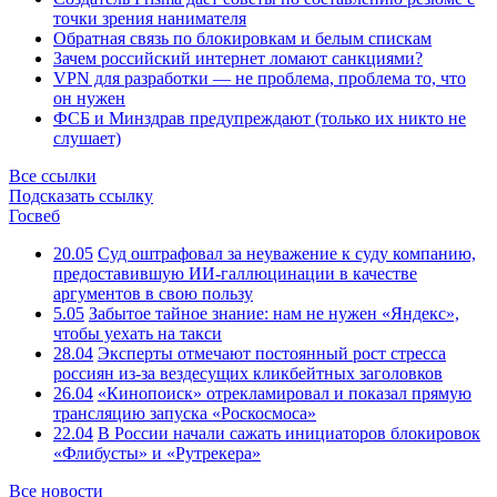
точки зрения нанимателя
Обратная связь по блокировкам и белым спискам
Зачем российский интернет ломают санкциями?
VPN для разработки — не проблема, проблема то, что
он нужен
ФСБ и Минздрав предупреждают (только их никто не
слушает)
Все ссылки
Подсказать ссылку
Госвеб
20.05
Суд оштрафовал за неуважение к суду компанию,
предоставившую ИИ-галлюцинации в качестве
аргументов в свою пользу
5.05
Забытое тайное знание: нам не нужен «Яндекс»,
чтобы уехать на такси
28.04
Эксперты отмечают постоянный рост стресса
россиян из-за вездесущих кликбейтных заголовков
26.04
«Кинопоиск» отрекламировал и показал прямую
трансляцию запуска «Роскосмоса»
22.04
В России начали сажать инициаторов блокировок
«Флибусты» и «Рутрекера»
Все новости