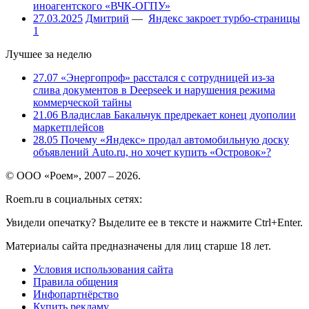
иноагентского «ВЧК-ОГПУ»
27.03.2025
Дмитрий
—
Яндекс закроет турбо-страницы
1
Лучшее за неделю
27.07
«Энергопроф» расстался с сотрудницей из-за
слива документов в Deepseek и нарушения режима
коммерческой тайны
21.06
Владислав Бакальчук предрекает конец дуополии
маркетплейсов
28.05
Почему «Яндекс» продал автомобильную доску
объявлений Auto.ru, но хочет купить «Островок»?
© ООО «Роем», 2007 – 2026.
Roem.ru в социальных сетях:
Увидели опечатку? Выделите ее в тексте и нажмите Ctrl+Enter.
Материалы сайта предназначены для лиц старше 18 лет.
Условия использования сайта
Правила общения
Инфопартнёрство
Купить рекламу