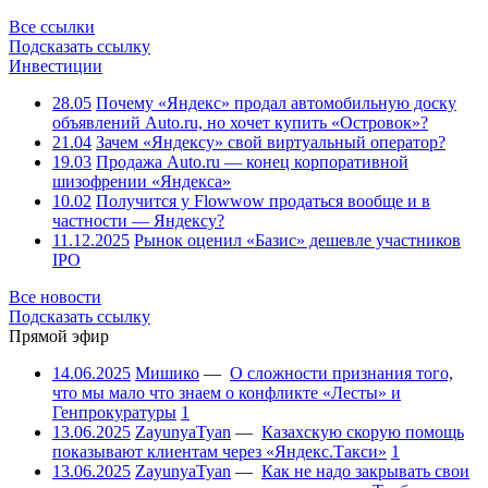
Все ссылки
Подсказать ссылку
Инвестиции
28.05
Почему «Яндекс» продал автомобильную доску
объявлений Auto.ru, но хочет купить «Островок»?
21.04
Зачем «Яндексу» свой виртуальный оператор?
19.03
Продажа Auto.ru — конец корпоративной
шизофрении «Яндекса»
10.02
Получится у Flowwow продаться вообще и в
частности — Яндексу?
11.12.2025
Рынок оценил «Базис» дешевле участников
IPO
Все новости
Подсказать ссылку
Прямой эфир
14.06.2025
Мишико
—
О сложности признания того,
что мы мало что знаем о конфликте «Лесты» и
Генпрокуратуры
1
13.06.2025
ZayunyaTyan
—
Казахскую скорую помощь
показывают клиентам через «Яндекс.Такси»
1
13.06.2025
ZayunyaTyan
—
Как не надо закрывать свои