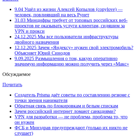
9.04
Ушёл из жизни Алексей Копылов (copylove) —
человек, повлиявший на весь Рунет
31.03
Минцифры требует от топовых российских веб-
проектов не оказывать услуги клиентам, сидящим за
VPN и прокси
24.12.2025
Мы все пользователи инфраструктуры
двойного назначения
12.12.2025
Зачем «Яндексу» нужен свой электромобиль?
Объясняет Юрий Синодов
9.09.2025
Размышления о том, какую оперативно
значимую информацию можно получить через «Макс»
Обсуждаемое
Почитать
Создатель Prisma даёт советы по составлению резюме с
точки зрения нанимателя
Обратная связь по блокировкам и белым спискам
Зачем российский интернет ломают санкциями?
VPN для разработки — не проблема, проблема то, что
он нужен
ФСБ и Минздрав предупреждают (только их никто не
слушает)