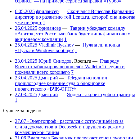
сервисы — на примере сервиса заправки «Турбо»
6.05.2025
фрилансер
—
Скончался Вячеслав Варванин:
директор по развитию той Lenta.ru, которой она никогда
уже не будет
1
26.04.2025
фрилансер
—
Таврин убеждает команду
«Авито», что Россельхозбанк будет лишь финансовым
акционером компании
1
25.04.2025
Vladimir Ilyashov
—
Нужна ли кнопка
«Пуск» в Windows вообще?
1
23.04.2025
Юрий Синодов
,
Roem.ru
—
Главреду
Roem.ru заблокировали кошелёк Wallet в Telegram и
пожелали всего хорошего
7
23.04.2025
Дмитрий
—
Telegram исполнил
прошлогоднее решение суда о блокировке
иноагентского «ВЧК-ОГПУ»
27.03.2025
Дмитрий
—
Яндекс закроет турбо-страницы
1
Лучшее за неделю
27.07
«Энергопроф» расстался с сотрудницей из-за
слива документов в Deepseek и нарушения режима
коммерческой тайны
21.06
Владислав Бакальчук предрекает конец дуополии