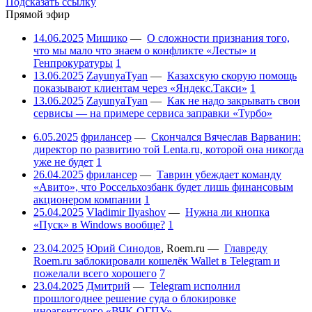
Подсказать ссылку
Прямой эфир
14.06.2025
Мишико
—
О сложности признания того,
что мы мало что знаем о конфликте «Лесты» и
Генпрокуратуры
1
13.06.2025
ZayunyaTyan
—
Казахскую скорую помощь
показывают клиентам через «Яндекс.Такси»
1
13.06.2025
ZayunyaTyan
—
Как не надо закрывать свои
сервисы — на примере сервиса заправки «Турбо»
6.05.2025
фрилансер
—
Скончался Вячеслав Варванин:
директор по развитию той Lenta.ru, которой она никогда
уже не будет
1
26.04.2025
фрилансер
—
Таврин убеждает команду
«Авито», что Россельхозбанк будет лишь финансовым
акционером компании
1
25.04.2025
Vladimir Ilyashov
—
Нужна ли кнопка
«Пуск» в Windows вообще?
1
23.04.2025
Юрий Синодов
,
Roem.ru
—
Главреду
Roem.ru заблокировали кошелёк Wallet в Telegram и
пожелали всего хорошего
7
23.04.2025
Дмитрий
—
Telegram исполнил
прошлогоднее решение суда о блокировке
иноагентского «ВЧК-ОГПУ»