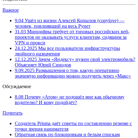
Важное
9.04
Ушёл из жизни Алексей Копылов (copylove) —
человек, повлиявший на весь Рунет
31.03
Минцифры требует от топовых российских веб-
проектов не оказывать услуги клиентам, сидящим за
VPN и прокси
24.12.2025
Мы все пользователи инфраструктуры
двойного назначения
12.12.2025
Зачем «Яндексу» нужен свой электромобиль?
Объясняет Юрий Синодов
9.09.2025
Размышления о том, какую оперативно
значимую информацию можно получить через «Макс»
Обсуждаемое
8.08
Почему «Атом» не подошёл мне как обычному
водителю? И кому подойдёт?
Почитать
Создатель Prisma даёт советы по составлению резюме с
точки зрения нанимателя
Обратная связь по блокировкам и белым спискам