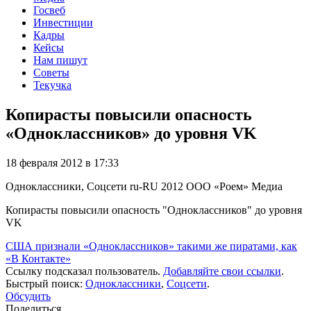
Госвеб
Инвестиции
Кадры
Кейсы
Нам пишут
Советы
Текучка
Копирасты повысили опасность
«Одноклассников» до уровня VK
18 февраля 2012 в 17:33
Одноклассники, Соцсети
ru-RU
2012
ООО «Роем»
Медиа
Копирасты повысили опасность "Одноклассников" до уровня
VK
США признали «Одноклассников» такими же пиратами, как
«В Контакте»
Ссылку подсказал пользователь.
Добавляйте свои ссылки
.
Быстрый поиск:
Одноклассники
,
Соцсети
.
Обсудить
Поделиться