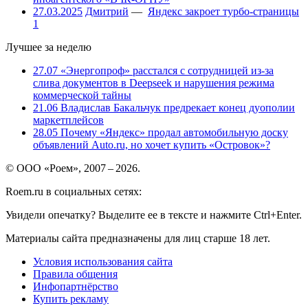
27.03.2025
Дмитрий
—
Яндекс закроет турбо-страницы
1
Лучшее за неделю
27.07
«Энергопроф» расстался с сотрудницей из-за
слива документов в Deepseek и нарушения режима
коммерческой тайны
21.06
Владислав Бакальчук предрекает конец дуополии
маркетплейсов
28.05
Почему «Яндекс» продал автомобильную доску
объявлений Auto.ru, но хочет купить «Островок»?
© ООО «Роем», 2007 – 2026.
Roem.ru в социальных сетях:
Увидели опечатку? Выделите ее в тексте и нажмите Ctrl+Enter.
Материалы сайта предназначены для лиц старше 18 лет.
Условия использования сайта
Правила общения
Инфопартнёрство
Купить рекламу