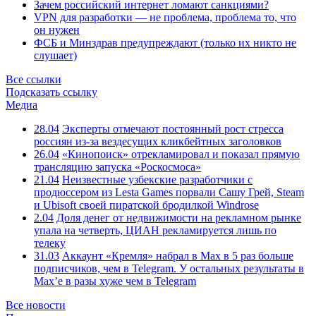
Зачем российский интернет ломают санкциями?
VPN для разработки — не проблема, проблема то, что
он нужен
ФСБ и Минздрав предупреждают (только их никто не
слушает)
Все ссылки
Подсказать ссылку
Медиа
28.04
Эксперты отмечают постоянный рост стресса
россиян из-за вездесущих кликбейтных заголовков
26.04
«Кинопоиск» отрекламировал и показал прямую
трансляцию запуска «Роскосмоса»
21.04
Неизвестные узбекские разработчики с
продюссером из Lesta Games порвали Сашу Грей, Steam
и Ubisoft своей пиратской бродилкой Windrose
2.04
Доля денег от недвижимости на рекламном рынке
упала на четверть, ЦИАН рекламируется лишь по
телеку
31.03
Аккаунт «Кремля» набрал в Max в 5 раз больше
подписчиков, чем в Telegram. У остальных результаты в
Max’е в разы хуже чем в Telegram
Все новости