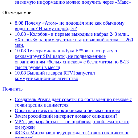
значимую информацию можно получить через «Макс»
Обсуждаемое
8.08
Почему «Атом» не подошёл мне как обычному
водителю? И кому подойдёт?
10.08
«Колобок» в первые выходные набрал 243 млн.,
«Холоп-3», к примеру, тоже стартовавший летом — 260
млн.
10.08
Телеграм-канал «Лука Е**ов» в открытую
рекламирует SIM-карты, не подверженные
ограничениям «белых списков» с безлимитом по 8-13
тысяч рублей в месяц
10.08
Бывший главред RTVI запустил
коммуникационное агентство
Почитать
Создатель Prisma даёт советы по составлению резюме с
точки зрения нанимателя
Обратная связь по блокировкам и белым спискам
Зачем российский интернет ломают санкциями?
VPN для разработки — не проблема, проблема то, что
он нужен
ФСБ и Минздрав предупреждают (только их никто не