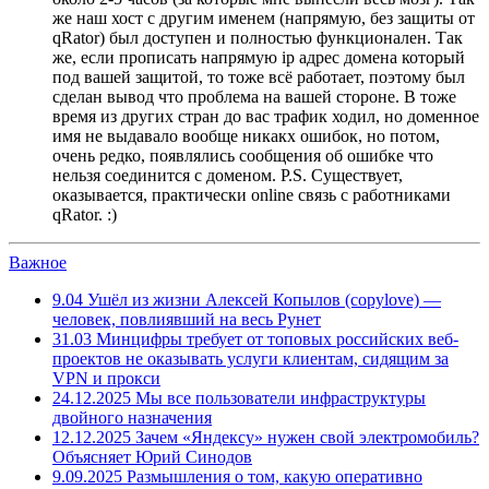
же наш хост с другим именем (напрямую, без защиты от
qRator) был доступен и полностью функционален. Так
же, если прописать напрямую ip адрес домена который
под вашей защитой, то тоже всё работает, поэтому был
сделан вывод что проблема на вашей стороне. В тоже
время из других стран до вас трафик ходил, но доменное
имя не выдавало вообще никакх ошибок, но потом,
очень редко, появлялись сообщения об ошибке что
нельзя соединится с доменом. P.S. Существует,
оказывается, практически online связь с работниками
qRator. :)
Важное
9.04
Ушёл из жизни Алексей Копылов (copylove) —
человек, повлиявший на весь Рунет
31.03
Минцифры требует от топовых российских веб-
проектов не оказывать услуги клиентам, сидящим за
VPN и прокси
24.12.2025
Мы все пользователи инфраструктуры
двойного назначения
12.12.2025
Зачем «Яндексу» нужен свой электромобиль?
Объясняет Юрий Синодов
9.09.2025
Размышления о том, какую оперативно