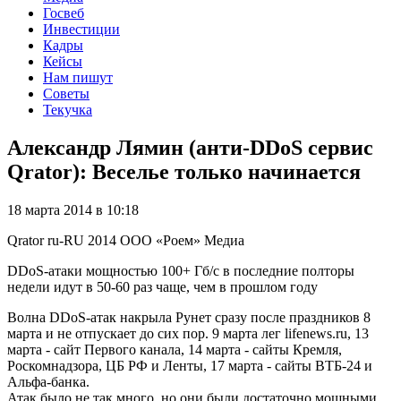
Госвеб
Инвестиции
Кадры
Кейсы
Нам пишут
Советы
Текучка
Александр Лямин (анти-DDoS сервис
Qrator): Веселье только начинается
18 марта 2014 в 10:18
Qrator
ru-RU
2014
ООО «Роем»
Медиа
DDoS-атаки мощностью 100+ Гб/с в последние полторы
недели идут в 50-60 раз чаще, чем в прошлом году
Волна DDoS-атак накрыла Рунет сразу после праздников 8
марта и не отпускает до сих пор. 9 марта лег lifenews.ru, 13
марта - сайт Первого канала, 14 марта - сайты Кремля,
Роскомнадзора, ЦБ РФ и Ленты, 17 марта - сайты ВТБ-24 и
Альфа-банка.
Атак было не так много, но они были достаточно мощными,