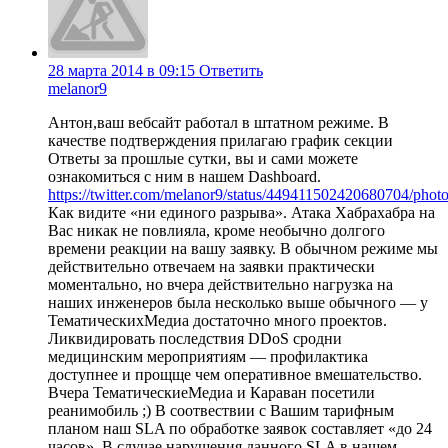
28 марта 2014 в 09:15
Ответить
melanor9
Антон,ваш вебсайт работал в штатном режиме. В
качестве подтверждения прилагаю график секции
Ответы за прошлые сутки, вы и сами можете
ознакомиться с ним в нашем Dashboard.
https://twitter.com/melanor9/status/449411502420680704/photo
Как видите «ни единого разрыва». Атака Хабрахабра на
Вас никак не повлияла, кроме необычно долгого
времени реакции на вашу заявку. В обычном режиме мы
действительно отвечаем на заявки практически
моментально, но вчера действительно нагрузка на
наших инжeнеров была несколько выше обычного — у
ТематическихМедиа достаточно много проектов.
Ликвидировать последствия DDoS сродни
медицинским мероприятиям — профилактика
доступнее и прощще чем оперативное вмешательство.
Вчера ТематическиеМедиа и Караван посетили
реанимобиль ;) В соотвествии с Вашим тарифным
планом наш SLA по обработке заявок составляет «до 24
часов». В случае нарушения данного SLA в нашем