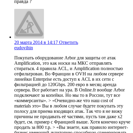
правда ?
20 марта 2014 в 14:17
Ответить
eudovihin
Покупать оборудование Arbor для защиты от атак
Amplification, это как носки на МКС отправлять
стираться. 4 правила ACL, и Amplification полностью
отфильтрован. Во Франции в OVH на любом сервере
линейки Enterprise есть доступ к ACL в их сети с
фильтрацией до 120Gbps. 200 евро в месяц аренда
сервера. Все работает на ура. В Online.fr вообще Arbor
подключают за копейки. Но мы то в России, тут все
«коммерсанты». > «Очевидно-же что наш cost of
materials это» Вы в любом случае будете покупать эту
полосу для приема входящих атак. Так что я не вижу
причины не продавать её частями, пусть там даже х2
будет, см. пример с Францией выше. Хотя конечно круче
продать за 800 т.р. > «Вы знаете, как правило интернет-
бизнес имеющий аудиторию способную сгенерировать