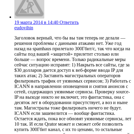
19 марта 2014 в 14:40
Ответить
eudovihin
Заголовок верный, что бы вы там теперь не делали —
решения проблемы с данными атаками нет. Уже год
назад на spamhaus прилетало 300Гбит/с, так что когда на
сайты под вашей «защитой» прилетит столько или
больше — вопрос времени. Только радикальные меры
сейчас ситуацию исправят: 1) Накрыть все сайты, где за
$30 долларов дается доступ к веб-форме ввода IP для
таких атак; 2) Заставить магистральных операторов
фильтровать трафик от уязвимых сервисов; 3) Работать с
ICANN в направлении оповещения и снятия анонсов с
сетей, содержащих уязвимые сервисы. Проверку source-
IP на выходе никто не включит, это фантастика, она с
десяток лет в оборудовании присутствует, а воз и ныне
там. Магистралы тоже фильтровать ничего не будут.
ICANN если зашевелится — вообще фантастика.
Остается ждать, пока все обновят уязвимые сервисы, лет
10 так. И если Qrator может и сможет себе позволить
купить 300Гбит канал, с их то ценами, то остальные