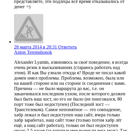
представляете, эти подлецы всё время отказывались от
денег =)
28 марта 2014 в 20:31
Ответить
Anton Teremshonok
Alexander Lyamin, извиняюсь за своё поведение, я всегда
очень резок в высказиваниях (стараюсь работать над
этим). И как Вы узнали откуда я? Вроде не писал какой
домен имел проблемы. Проблема, возможно, была или
на вашей стороне или на стороне ix соединения с вами.
Причина — не было маршрута до вас, т.е. он
заканчивался последним узлом, после которого должен
был быть ваш хост, но его не было (не пинговался, 80
порт тоже был недоступен) (Последний хост —
Транстелеком). Самое непонятное — это совпадение,
хабр лежал и был недоступен наш сайт, вчера только
хабр заработал, наш сайт тоже (только потом хабр лёг
ещё, а нащ сайт работал), только он был недоступен
около 2-5 часов (за которые мне вынесли весь мозг). Так