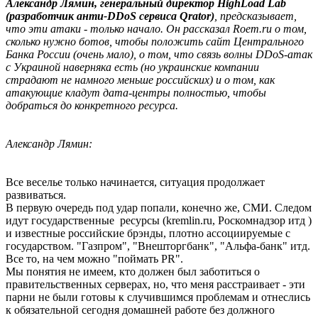
Александр Лямин, генеральный директор HighLoad Lab
(разработчик анти-DDoS сервиса Qrator)
, предсказывает,
что эти атаки - только начало. Он рассказал Roem.ru о том,
сколько нужно ботов, чтобы положить сайт Центрального
Банка России (очень мало), о том, что связь волны DDoS-атак
с Украиной наверняка есть (но украинские компании
страдают не намного меньше российских) и о том, как
атакующие кладут дата-центры полностью, чтобы
добраться до конкретного ресурса.
Александр Лямин:
Все веселье только начинается, ситуация продолжает
развиваться.
В первую очередь под удар попали, конечно же, СМИ. Следом
идут государственные ресурсы (kremlin.ru, Роскомнадзор итд )
и известные российские брэнды, плотно ассоциируемые с
государством. "Газпром", "Внешторгбанк", "Альфа-банк" итд.
Все то, на чем можно "поймать PR".
Мы понятия не имеем, кто должен был заботиться о
правительственных серверах, но, что меня расстраивает - эти
парни не были готовы к случившимся проблемам и отнеслись
к обязательной сегодня домашней работе без должного