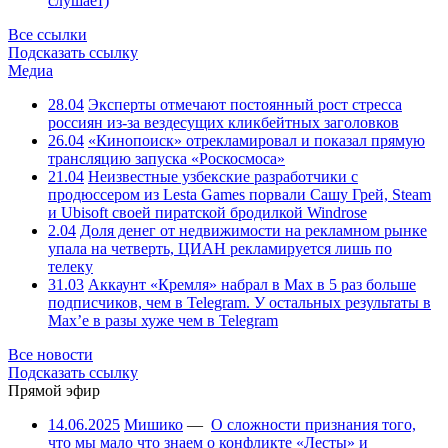
слушает)
Все ссылки
Подсказать ссылку
Медиа
28.04
Эксперты отмечают постоянный рост стресса
россиян из-за вездесущих кликбейтных заголовков
26.04
«Кинопоиск» отрекламировал и показал прямую
трансляцию запуска «Роскосмоса»
21.04
Неизвестные узбекские разработчики с
продюссером из Lesta Games порвали Сашу Грей, Steam
и Ubisoft своей пиратской бродилкой Windrose
2.04
Доля денег от недвижимости на рекламном рынке
упала на четверть, ЦИАН рекламируется лишь по
телеку
31.03
Аккаунт «Кремля» набрал в Max в 5 раз больше
подписчиков, чем в Telegram. У остальных результаты в
Max’е в разы хуже чем в Telegram
Все новости
Подсказать ссылку
Прямой эфир
14.06.2025
Мишико
—
О сложности признания того,
что мы мало что знаем о конфликте «Лесты» и