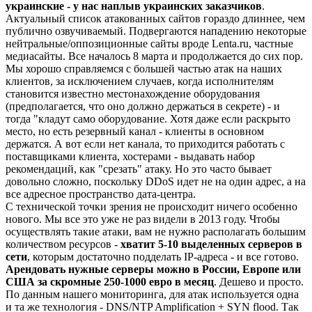
украинские - у нас наплыв украинских заказчиков
.
Актуальный список атакованных сайтов гораздо длиннее, чем
публично озвучиваемый. Подвергаются нападению некоторые
нейтральные/оппозиционные сайты вроде Lenta.ru, частные
медиасайты. Все началось 8 марта и продолжается до сих пор.
Мы хорошо справляемся с большей частью атак на наших
клиентов, за исключением случаев, когда исполнителям
становится известно местонахождение оборудования
(предполагается, что оно должно держаться в секрете) - и
тогда "кладут само оборудование. Хотя даже если раскрыто
место, но есть резервный канал - клиенты в основном
держатся. А вот если нет канала, то приходится работать с
поставщиками клиента, хостерами - выдавать набор
рекомендаций, как "срезать" атаку. Но это часто бывает
довольно сложно, поскольку DDoS идет не на один адрес, а на
все адресное пространство дата-центра.
С технической точки зрения не происходит ничего особенно
нового. Мы все это уже не раз видели в 2013 году. Чтобы
осуществлять такие атаки, вам не нужно располагать большим
количеством ресурсов -
хватит 5-10 выделенных серверов в
сети
, которым достаточно подделать IP-адреса - и все готово.
Арендовать нужные серверы можно в России, Европе или
США за скромные 250-1000 евро в месяц
. Дешево и просто.
По данным нашего мониторинга, для атак используется одна
и та же технология - DNS/NTP Amplification + SYN flood. Так