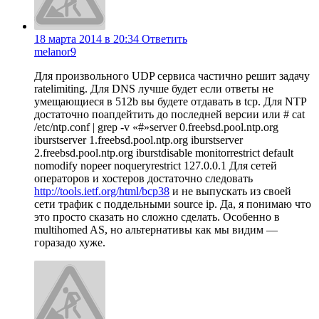
18 марта 2014 в 20:34
Ответить
melanor9
Для произвольного UDP сервиса частично решит задачу
ratelimiting. Для DNS лучше будет если ответы не
умещающиеся в 512b вы будете отдавать в tcp. Для NTP
достаточно поапдейтить до последней версии или # cat
/etc/ntp.conf | grep -v «#»server 0.freebsd.pool.ntp.org
iburstserver 1.freebsd.pool.ntp.org iburstserver
2.freebsd.pool.ntp.org iburstdisable monitorrestrict default
nomodify nopeer noqueryrestrict 127.0.0.1 Для сетей
операторов и хостеров достаточно следовать
http://tools.ietf.org/html/bcp38
и не выпускать из своей
сети трафик с поддельными source ip. Да, я понимаю что
это просто сказать но сложно сделать. Особенно в
multihomed AS, но альтернативы как мы видим —
горазадо хуже.