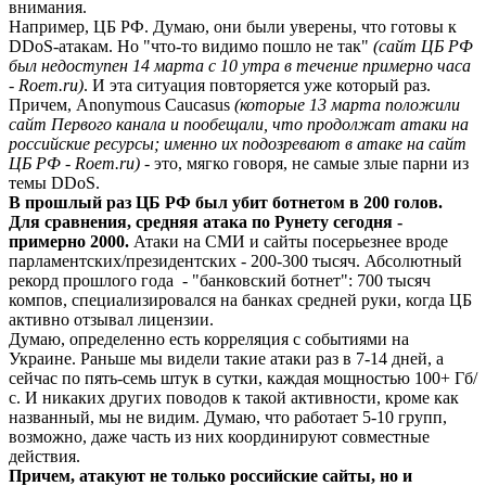
внимания.
Например, ЦБ РФ. Думаю, они были уверены, что готовы к
DDoS-атакам. Но "что-то видимо пошло не так"
(сайт ЦБ РФ
был недоступен 14 марта с 10 утра в течение примерно часа
- Roem.ru)
. И эта ситуация повторяется уже который раз.
Причем, Anonymous Caucasus
(которые 13 марта положили
сайт Первого канала и пообещали, что продолжат атаки на
российские ресурсы; именно их подозревают в атаке на сайт
ЦБ РФ - Roem.ru)
- это, мягко говоря, не самые злые парни из
темы DDoS.
В прошлый раз ЦБ РФ был убит ботнетом в 200 голов.
Для сравнения, средняя атака по Рунету сегодня -
примерно 2000.
Атаки на СМИ и сайты посерьезнее вроде
парламентских/президентских - 200-300 тысяч. Абсолютный
рекорд прошлого года - "банковский ботнет": 700 тысяч
компов, специализировался на банках средней руки, когда ЦБ
активно отзывал лицензии.
Думаю, определенно есть корреляция с событиями на
Украине. Раньше мы видели такие атаки раз в 7-14 дней, а
сейчас по пять-семь штук в сутки, каждая мощностью 100+ Гб/
с. И никаких других поводов к такой активности, кроме как
названный, мы не видим. Думаю, что работает 5-10 групп,
возможно, даже часть из них координируют совместные
действия.
Причем, атакуют не только российские сайты, но и