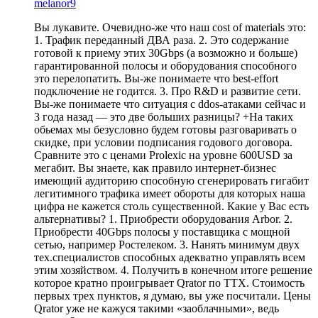
melanor9
Вы лукавите. Очевидно-же что наш cost of materials это:
1. Трафик переданный ДВА раза. 2. Это содержание
готовой к приему этих 30Gbps (а возможно и больше)
гарантированной полосы и оборудования способного
это перелопатить. Вы-же понимаете что best-effort
подключение не годится. 3. Про R&D и развитие сети.
Вы-же понимаете что ситуация с ddos-атаками сейчас и
3 года назад — это две больших разницы? +На таких
обьемах мы безусловно будем готовы разговаривать о
скидке, при условии подписания годового договора.
Сравните это с ценами Prolexic на уровне 600USD за
мегабит. Вы знаете, как правило интернет-бизнес
имеющий аудиторию способную сгенерировать гигабит
легитимного трафика имеет обороты для которых наша
цифра не кажется столь существенной. Какие у Вас есть
альтернативы? 1. Приобрести оборудования Arbor. 2.
Приобрести 40Gbps полосы у поставщика с мощной
сетью, например Ростелеком. 3. Нанять минимум двух
тех.специалистов способных адекватно управлять всем
этим хозяйством. 4. Получить в конечном итоге решение
которое кратно проигрывает Qrator по ТТХ. Стоимость
первых трех пунктов, я думаю, вы уже посчитали. Цены
Qrator уже не кажуся такими «заоблачными», ведь