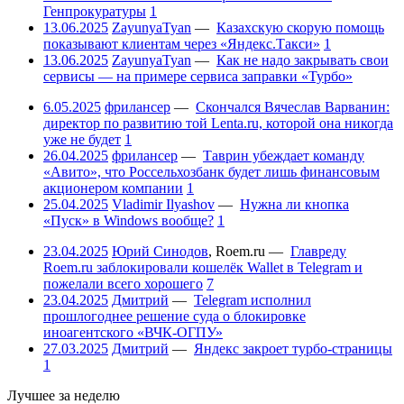
Генпрокуратуры
1
13.06.2025
ZayunyaTyan
—
Казахскую скорую помощь
показывают клиентам через «Яндекс.Такси»
1
13.06.2025
ZayunyaTyan
—
Как не надо закрывать свои
сервисы — на примере сервиса заправки «Турбо»
6.05.2025
фрилансер
—
Скончался Вячеслав Варванин:
директор по развитию той Lenta.ru, которой она никогда
уже не будет
1
26.04.2025
фрилансер
—
Таврин убеждает команду
«Авито», что Россельхозбанк будет лишь финансовым
акционером компании
1
25.04.2025
Vladimir Ilyashov
—
Нужна ли кнопка
«Пуск» в Windows вообще?
1
23.04.2025
Юрий Синодов
,
Roem.ru
—
Главреду
Roem.ru заблокировали кошелёк Wallet в Telegram и
пожелали всего хорошего
7
23.04.2025
Дмитрий
—
Telegram исполнил
прошлогоднее решение суда о блокировке
иноагентского «ВЧК-ОГПУ»
27.03.2025
Дмитрий
—
Яндекс закроет турбо-страницы
1
Лучшее за неделю