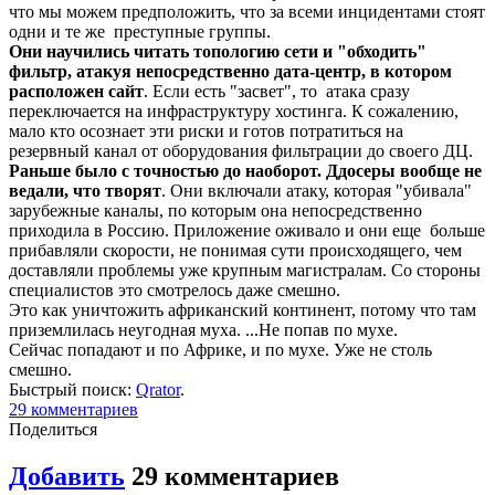
что мы можем предположить, что за всеми инцидентами стоят
одни и те же преступные группы.
Они научились читать топологию сети и "обходить"
фильтр, атакуя непосредственно дата-центр, в котором
расположен сайт
. Если есть "засвет", то атака сразу
переключается на инфраструктуру хостинга. К сожалению,
мало кто осознает эти риски и готов потратиться на
резервный канал от оборудования фильтрации до своего ДЦ.
Раньше было с точностью до наоборот. Ддосеры вообще не
ведали, что творят
. Они включали атаку, которая "убивала"
зарубежные каналы, по которым она непосредственно
приходила в Россию. Приложение оживало и они еще больше
прибавляли скорости, не понимая сути происходящего, чем
доставляли проблемы уже крупным магистралам. Со стороны
специалистов это смотрелось даже смешно.
Это как уничтожить африканский континент, потому что там
приземлилась неугодная муха. ...Не попав по мухе.
Сейчас попадают и по Африке, и по мухе. Уже не столь
смешно.
Быстрый поиск:
Qrator
.
29
комментариев
Поделиться
Добавить
29
комментариев