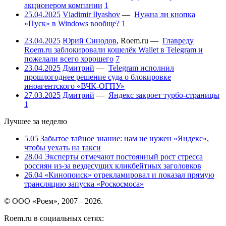
акционером компании
1
25.04.2025
Vladimir Ilyashov
—
Нужна ли кнопка
«Пуск» в Windows вообще?
1
23.04.2025
Юрий Синодов
,
Roem.ru
—
Главреду
Roem.ru заблокировали кошелёк Wallet в Telegram и
пожелали всего хорошего
7
23.04.2025
Дмитрий
—
Telegram исполнил
прошлогоднее решение суда о блокировке
иноагентского «ВЧК-ОГПУ»
27.03.2025
Дмитрий
—
Яндекс закроет турбо-страницы
1
Лучшее за неделю
5.05
Забытое тайное знание: нам не нужен «Яндекс»,
чтобы уехать на такси
28.04
Эксперты отмечают постоянный рост стресса
россиян из-за вездесущих кликбейтных заголовков
26.04
«Кинопоиск» отрекламировал и показал прямую
трансляцию запуска «Роскосмоса»
© ООО «Роем», 2007 – 2026.
Roem.ru в социальных сетях: