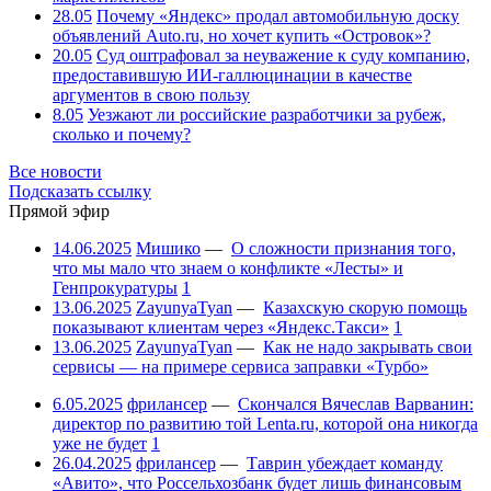
28.05
Почему «Яндекс» продал автомобильную доску
объявлений Auto.ru, но хочет купить «Островок»?
20.05
Суд оштрафовал за неуважение к суду компанию,
предоставившую ИИ-галлюцинации в качестве
аргументов в свою пользу
8.05
Уезжают ли российские разработчики за рубеж,
сколько и почему?
Все новости
Подсказать ссылку
Прямой эфир
14.06.2025
Мишико
—
О сложности признания того,
что мы мало что знаем о конфликте «Лесты» и
Генпрокуратуры
1
13.06.2025
ZayunyaTyan
—
Казахскую скорую помощь
показывают клиентам через «Яндекс.Такси»
1
13.06.2025
ZayunyaTyan
—
Как не надо закрывать свои
сервисы — на примере сервиса заправки «Турбо»
6.05.2025
фрилансер
—
Скончался Вячеслав Варванин:
директор по развитию той Lenta.ru, которой она никогда
уже не будет
1
26.04.2025
фрилансер
—
Таврин убеждает команду
«Авито», что Россельхозбанк будет лишь финансовым