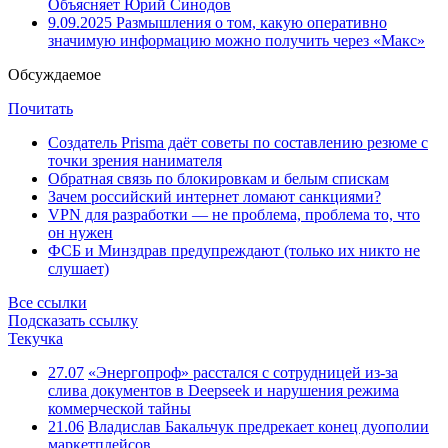
Объясняет Юрий Синодов
9.09.2025
Размышления о том, какую оперативно
значимую информацию можно получить через «Макс»
Обсуждаемое
Почитать
Создатель Prisma даёт советы по составлению резюме с
точки зрения нанимателя
Обратная связь по блокировкам и белым спискам
Зачем российский интернет ломают санкциями?
VPN для разработки — не проблема, проблема то, что
он нужен
ФСБ и Минздрав предупреждают (только их никто не
слушает)
Все ссылки
Подсказать ссылку
Текучка
27.07
«Энергопроф» расстался с сотрудницей из-за
слива документов в Deepseek и нарушения режима
коммерческой тайны
21.06
Владислав Бакальчук предрекает конец дуополии
маркетплейсов