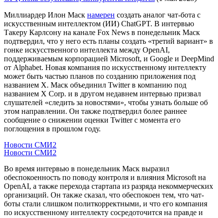
Миллиардер Илон Маск
намерен
создать аналог чат-бота с
искусственным интеллектом (ИИ) ChatGPT. В интервью
Такеру Карлсону на канале Fox News в понедельник Маск
подтвердил, что у него есть планы создать «третий вариант» в
гонке искусственного интеллекта между OpenAI,
поддерживаемым корпорацией Microsoft, и Google и DeepMind
от Alphabet. Новая компания по искусственному интеллекту
может быть частью планов по созданию приложения под
названием X. Маск объединил Twitter в компанию под
названием X Corp. и в другом недавнем интервью призвал
слушателей «следить за новостями», чтобы узнать больше об
этом направлении. Он также подтвердил более раннее
сообщение о снижении оценки Twitter с момента его
поглощения в прошлом году.
Новости СМИ2
Новости СМИ2
Во время интервью в понедельник Маск выразил
обеспокоенность по поводу контроля и влияния Microsoft на
OpenAI, а также перехода стартапа из разряда некоммерческих
организаций. Он также сказал, что обеспокоен тем, что чат-
боты стали слишком политкорректными, и что его компания
по искусственному интеллекту сосредоточится на правде и