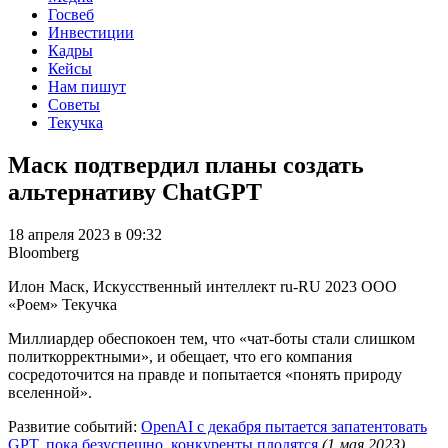
Госвеб
Инвестиции
Кадры
Кейсы
Нам пишут
Советы
Текучка
Маск подтвердил планы создать
альтернативу ChatGPT
18 апреля 2023 в 09:32
Bloomberg
Илон Маск, Искусственный интеллект
ru-RU
2023
ООО
«Роем»
Текучка
Миллиардер обеспокоен тем, что «чат-боты стали слишком
политкорректными», и обещает, что его компания
сосредоточится на правде и попытается «понять природу
вселенной».
Развитие событий:
OpenAI с декабря пытается запатентовать
GPT, пока безуспешно, конкуренты плодятся
(1 мая 2023)