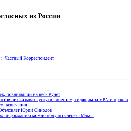
огласных из России
 :: Частный Корреспондент
ек, повлиявший на весь Рунет
ктов не оказывать услуги клиентам, сидящим за VPN и прокси
о назначения
 Объясняет Юрий Синодов
ую информацию можно получить через «Макс»