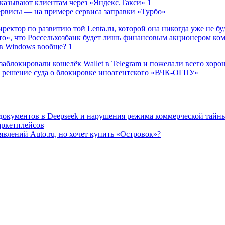
казывают клиентам через «Яндекс.Такси»
1
сервисы — на примере сервиса заправки «Турбо»
ректор по развитию той Lenta.ru, которой она никогда уже не бу
о», что Россельхозбанк будет лишь финансовым акционером ко
в Windows вообще?
1
заблокировали кошелёк Wallet в Telegram и пожелали всего хоро
 решение суда о блокировке иноагентского «ВЧК-ОГПУ»
 документов в Deepseek и нарушения режима коммерческой тайн
аркетплейсов
влений Auto.ru, но хочет купить «Островок»?