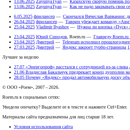
13.06.2025
ZayunyaTyan
—
Казахскую скорую помощь по
13.06.2025
ZayunyaTyan
—
Как не надо закрывать свои 
6.05.2025
фрилансер
—
Скончался Вячеслав Варванин: ди
26.04.2025
фрилансер
—
Таврин убеждает команду «Авит
25.04.2025
Vladimir Ilyashov
—
Нужна ли кнопка «Пуск» 
23.04.2025
Юрий Синодов
,
Roem.ru
—
Главреду Roem.ru 
23.04.2025
Дмитрий
—
Telegram исполнил прошлогоднее
27.03.2025
Дмитрий
—
Яндекс закроет турбо-страницы
1
Лучшее за неделю
27.07
«Энергопроф» расстался с сотрудницей из-за слива
21.06
Владислав Бакальчук предрекает конец дуополии м
28.05
Почему «Яндекс» продал автомобильную доску объя
© ООО «Роем», 2007 – 2026.
Roem.ru в социальных сетях:
Увидели опечатку? Выделите ее в тексте и нажмите Ctrl+Enter.
Материалы сайта предназначены для лиц старше 18 лет.
Условия использования сайта