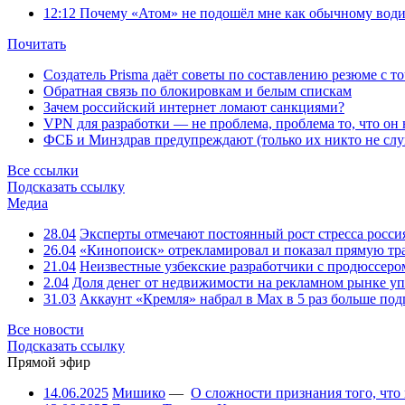
12:12
Почему «Атом» не подошёл мне как обычному води
Почитать
Создатель Prisma даёт советы по составлению резюме с т
Обратная связь по блокировкам и белым спискам
Зачем российский интернет ломают санкциями?
VPN для разработки — не проблема, проблема то, что он
ФСБ и Минздрав предупреждают (только их никто не слу
Все ссылки
Подсказать ссылку
Медиа
28.04
Эксперты отмечают постоянный рост стресса росси
26.04
«Кинопоиск» отрекламировал и показал прямую тр
21.04
Неизвестные узбекские разработчики с продюссером
2.04
Доля денег от недвижимости на рекламном рынке уп
31.03
Аккаунт «Кремля» набрал в Max в 5 раз больше подп
Все новости
Подсказать ссылку
Прямой эфир
14.06.2025
Мишико
—
О сложности признания того, что