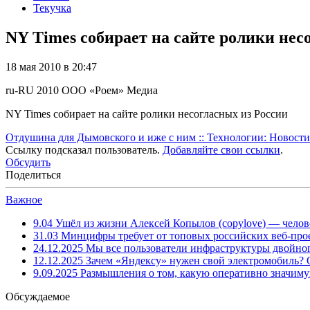
Текучка
NY Times собирает на сайте ролики нес
18 мая 2010 в 20:47
ru-RU
2010
ООО «Роем»
Медиа
NY Times собирает на сайте ролики несогласных из России
Отдушина для Дымовского и иже с ним :: Технологии: Новости
Ссылку подсказал пользователь.
Добавляйте свои ссылки
.
Обсудить
Поделиться
Важное
9.04
Ушёл из жизни Алексей Копылов (copylove) — челов
31.03
Минцифры требует от топовых российских веб-прое
24.12.2025
Мы все пользователи инфраструктуры двойног
12.12.2025
Зачем «Яндексу» нужен свой электромобиль?
9.09.2025
Размышления о том, какую оперативно значим
Обсуждаемое