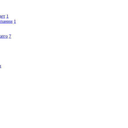
дет
1
мпании
1
шего
7
ы