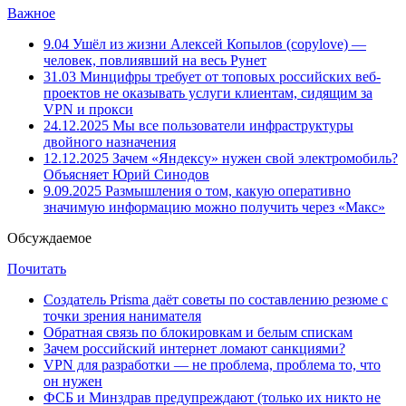
Важное
9.04
Ушёл из жизни Алексей Копылов (copylove) —
человек, повлиявший на весь Рунет
31.03
Минцифры требует от топовых российских веб-
проектов не оказывать услуги клиентам, сидящим за
VPN и прокси
24.12.2025
Мы все пользователи инфраструктуры
двойного назначения
12.12.2025
Зачем «Яндексу» нужен свой электромобиль?
Объясняет Юрий Синодов
9.09.2025
Размышления о том, какую оперативно
значимую информацию можно получить через «Макс»
Обсуждаемое
Почитать
Создатель Prisma даёт советы по составлению резюме с
точки зрения нанимателя
Обратная связь по блокировкам и белым спискам
Зачем российский интернет ломают санкциями?
VPN для разработки — не проблема, проблема то, что
он нужен
ФСБ и Минздрав предупреждают (только их никто не