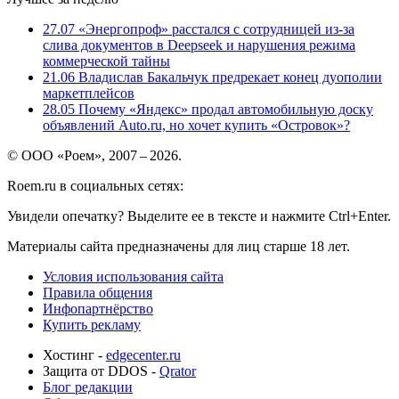
27.07
«Энергопроф» расстался с сотрудницей из-за
слива документов в Deepseek и нарушения режима
коммерческой тайны
21.06
Владислав Бакальчук предрекает конец дуополии
маркетплейсов
28.05
Почему «Яндекс» продал автомобильную доску
объявлений Auto.ru, но хочет купить «Островок»?
© ООО «Роем», 2007 – 2026.
Roem.ru в социальных сетях:
Увидели опечатку? Выделите ее в тексте и нажмите Ctrl+Enter.
Материалы сайта предназначены для лиц старше 18 лет.
Условия использования сайта
Правила общения
Инфопартнёрство
Купить рекламу
Хостинг -
edgecenter.ru
Защита от DDOS -
Qrator
Блог редакции