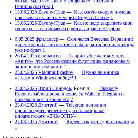
что мы мало что знаем о конфликте «Лесты» и
Генпрокуратуры
1
13.06.2025
ZayunyaTyan
—
Казахскую скорую помощь
показывают клиентам через «Яндекс.Такси»
1
13.06.2025
ZayunyaTyan
—
Как не надо закрывать свои
сервисы — на примере сервиса заправки «Турбо»
6.05.2025
фрилансер
—
Скончался Вячеслав Варванин:
директор по развитию той Lenta.ru, которой она никогда
уже не будет
1
26.04.2025
фрилансер
—
Таврин убеждает команду
«Авито», что Россельхозбанк будет лишь финансовым
акционером компании
1
25.04.2025
Vladimir Ilyashov
—
Нужна ли кнопка
«Пуск» в Windows вообще?
1
23.04.2025
Юрий Синодов
,
Roem.ru
—
Главреду
Roem.ru заблокировали кошелёк Wallet в Telegram и
пожелали всего хорошего
7
23.04.2025
Дмитрий
—
Telegram исполнил
прошлогоднее решение суда о блокировке
иноагентского «ВЧК-ОГПУ»
27.03.2025
Дмитрий
—
Яндекс закроет турбо-страницы
1
Лучшее за неделю