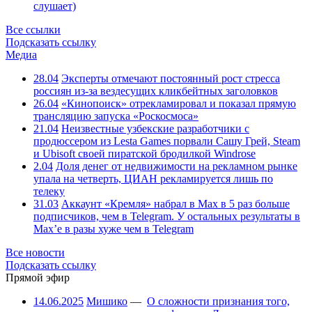
слушает)
Все ссылки
Подсказать ссылку
Медиа
28.04
Эксперты отмечают постоянный рост стресса
россиян из-за вездесущих кликбейтных заголовков
26.04
«Кинопоиск» отрекламировал и показал прямую
трансляцию запуска «Роскосмоса»
21.04
Неизвестные узбекские разработчики с
продюссером из Lesta Games порвали Сашу Грей, Steam
и Ubisoft своей пиратской бродилкой Windrose
2.04
Доля денег от недвижимости на рекламном рынке
упала на четверть, ЦИАН рекламируется лишь по
телеку
31.03
Аккаунт «Кремля» набрал в Max в 5 раз больше
подписчиков, чем в Telegram. У остальных результаты в
Max’е в разы хуже чем в Telegram
Все новости
Подсказать ссылку
Прямой эфир
14.06.2025
Мишико
—
О сложности признания того,