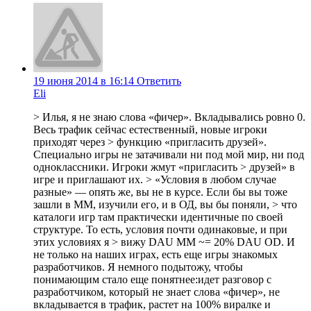
19 июня 2014 в 16:14
Ответить
Eli
> Илья, я не знаю слова «фичер». Вкладывались ровно 0.
Весь трафик сейчас естественный, новые игроки
приходят через > функцию «пригласить друзей».
Специально игры не затачивали ни под мой мир, ни под
одноклассники. Игроки жмут «пригласить > друзей» в
игре и приглашают их. > «Условия в любом случае
разные» — опять же, вы не в курсе. Если бы вы тоже
зашли в ММ, изучили его, и в ОД, вы бы поняли, > что
каталоги игр там практически идентичные по своей
структуре. То есть, условия почти одинаковые, и при
этих условиях я > вижу DAU MM ~= 20% DAU OD. И
не только на наших играх, есть еще игры знакомых
разработчиков. Я немного подытожу, чтобы
понимающим стало еще понятнее:идет разговор с
разработчиком, который не знает слова «фичер», не
вкладывается в трафик, растет на 100% виралке и