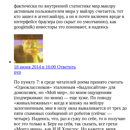
фактически по внутренней статистике мир.маилру
активным пользователем мира у майлру считается, тот
кто зашел в агент.майлру, а он в почте включен вроде в
интерфейсе браузера (но скрыт по умолчанию), как
googletalk) инвесторы это понимают, я надеюсь
18 июня 2014 в 16:00
Ответить
pvp
По пункту 7: в среде читателей роема принято считать
«Одноклассников» эталонным «быдлосайтом» для
домохозяек, но «Мой мир», по моим ощущениям
(подчеркиваю: по моим) — еще хуже. По поводу
«живых/неживых»: когда я захожу на мейлру
залогиненным, мне в низу окна вываливается от трех до
пяти спамовых сообщений от роботов (сейчас —
четыре). Надеюсь, что, раз я сужу по себе, то и получаю
все это только я. Беру на себя, так сказать, все грехи
«Моего мира», как И.И.Христос. Но кажется, меня