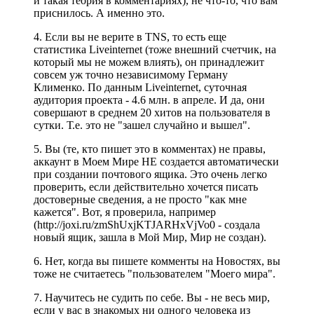
и такая теория в комментариях), не что-то, что вам
приснилось. А именно это.
4. Если вы не верите в TNS, то есть еще
статистика Liveinternet (тоже внешний счетчик, на
который мы не можем влиять), он принадлежит
совсем уж точно независимому Герману
Клименко. По данным Liveinternet, суточная
аудитория проекта - 4.6 млн. в апреле. И да, они
совершают в среднем 20 хитов на пользователя в
сутки. Т.е. это не "зашел случайно и вышел".
5. Вы (те, кто пишет это в комментах) не правы,
аккаунт в Моем Мире НЕ создается автоматически
при создании почтового ящика. Это очень легко
проверить, если действительно хочется писать
достоверные сведения, а не просто "как мне
кажется". Вот, я проверила, например
(http://joxi.ru/zmShUxjKTJARHxVjVo0 - создала
новый ящик, зашла в Мой Мир, Мир не создан).
6. Нет, когда вы пишете комменты на Новостях, вы
тоже не считаетесь "пользователем "Моего мира".
7. Научитесь не судить по себе. Вы - не весь мир,
если у вас в знакомых ни одного человека из