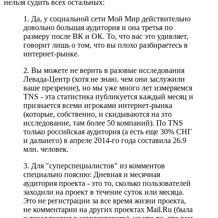
нельзя судить всех остальных:
1. Да, у социальной сети Мой Мир действительно
довольно большая аудитория и она третья по
размеру после ВК и ОК. То, что вас это удивляет,
говорит лишь о том, что вы плохо разбираетесь в
интернет-рынке.
2. Вы можете не верить в разовые исследования
Левада-Центр (хотя не знаю, чем они заслужили
ваше презрение), но мы уже много лет измеряемся
TNS - эта статистика публикуется каждый месяц и
признается всеми игроками интернет-рынка
(которые, собственно, и скидываются на это
исследование, там более 50 компаний). По TNS
только российская аудитория (а есть еще 30% СНГ
и дальнего) в апреле 2014-го года составила 26.9
млн. человек.
3. Для "суперспециалистов" из комментов
специально поясню: Дневная и месячная
аудитория проекта - это то, сколько пользователей
заходили на проект в течение суток или месяца.
Это не регистрации за все время жизни проекта,
не комментарии на других проектах Mail.Ru (была