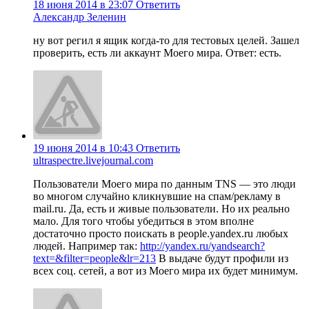
18 июня 2014 в 23:07
Ответить
Александр Зеленин
ну вот регил я ящик когда-то для тестовых целей. Зашел
проверить, есть ли аккаунт Моего мира. Ответ: есть.
19 июня 2014 в 10:43
Ответить
ultraspectre.livejournal.com
Пользователи Моего мира по данным TNS — это люди
во многом случайно кликнувшие на спам/рекламу в
mail.ru. Да, есть и живые пользователи. Но их реально
мало. Для того чтобы убедиться в этом вполне
достаточно просто поискать в people.yandex.ru любых
людей. Например так:
http://yandex.ru/yandsearch?
text=&filter=people&lr=213
В выдаче будут профили из
всех соц. сетей, а вот из Моего мира их будет минимум.