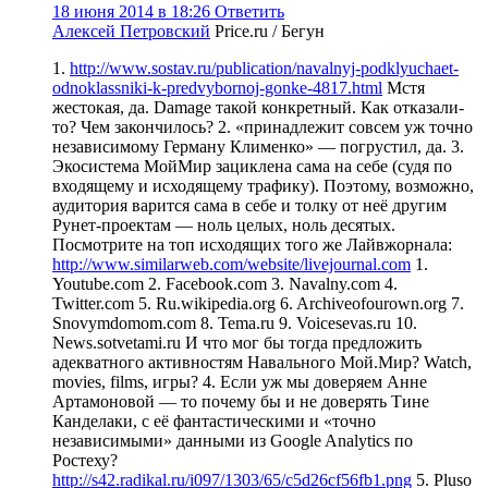
18 июня 2014 в 18:26
Ответить
Алексей Петровский
Price.ru / Бегун
1.
http://www.sostav.ru/publication/navalnyj-podklyuchaet-
odnoklassniki-k-predvybornoj-gonke-4817.html
Мстя
жестокая, да. Damage такой конкретный. Как отказали-
то? Чем закончилось? 2. «принадлежит совсем уж точно
независимому Герману Клименко» — погрустил, да. 3.
Экосистема МойМир зациклена сама на себе (судя по
входящему и исходящему трафику). Поэтому, возможно,
аудитория варится сама в себе и толку от неё другим
Рунет-проектам — ноль целых, ноль десятых.
Посмотрите на топ исходящих того же Лайвжорнала:
http://www.similarweb.com/website/livejournal.com
1.
Youtube.com 2. Facebook.com 3. Navalny.com 4.
Twitter.com 5. Ru.wikipedia.org 6. Archiveofourown.org 7.
Snovymdomom.com 8. Tema.ru 9. Voicesevas.ru 10.
News.sotvetami.ru И что мог бы тогда предложить
адекватного активностям Навального Мой.Мир? Watch,
movies, films, игры? 4. Если уж мы доверяем Анне
Артамоновой — то почему бы и не доверять Тине
Канделаки, с её фантастическими и «точно
независимыми» данными из Google Analytics по
Ростеху?
http://s42.radikal.ru/i097/1303/65/c5d26cf56fb1.png
5. Pluso