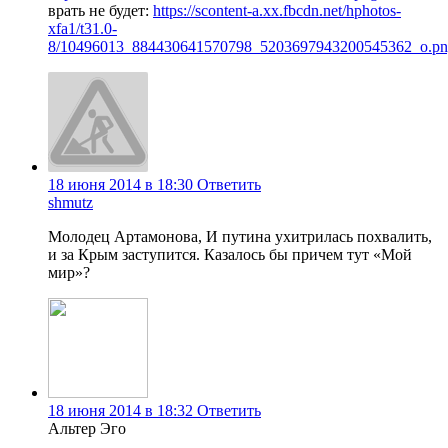
врать не будет:
https://scontent-a.xx.fbcdn.net/hphotos-
xfa1/t31.0-
8/10496013_884430641570798_5203697943200545362_o.p
18 июня 2014 в 18:30
Ответить
shmutz
Молодец Артамонова, И путина ухитрилась похвалить,
и за Крым заступится. Казалось бы причем тут «Мой
мир»?
18 июня 2014 в 18:32
Ответить
Альтер Эго