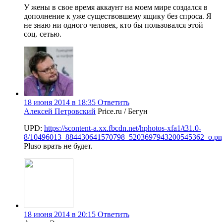
У жены в свое время аккаунт на моем мире создался в
дополнение к уже существовшему ящику без спроса. Я
не знаю ни одного человек, кто бы пользовался этой
соц. сетью.
18 июня 2014 в 18:35
Ответить
Алексей Петровский
Price.ru / Бегун
UPD:
https://scontent-a.xx.fbcdn.net/hphotos-xfa1/t31.0-
8/10496013_884430641570798_5203697943200545362_o.p
Pluso врать не будет.
18 июня 2014 в 20:15
Ответить