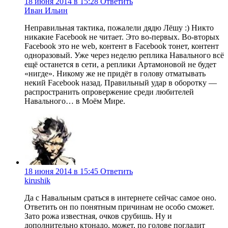
18 июня 2014 в 15:28
Ответить
Иван Ильин
Неправильная тактика, пожалели дядю Лёшу :) Никто
никакие Facebook не читает. Это во-первых. Во-вторых
Facebook это не web, контент в Facebook тонет, контент
одноразовый. Уже через неделю реплика Навального всё
ещё останется в сети, а реплики Артамоновой не будет
«нигде». Никому же не придёт в голову отматывать
некий Facebook назад. Правильный удар в оборотку —
распространить опровержение среди любителей
Навального… в Моём Мире.
18 июня 2014 в 15:45
Ответить
kirushik
Да с Навальным сраться в интернете сейчас самое оно.
Ответить он по понятным причинам не особо сможет.
Зато рожа известная, очков срубишь. Ну и
дополнительно ктонадо, может, по голове погладит