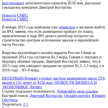
рассчитывает
дополнительно привлечь $150 млн, рассказал
совладелец компании Дмитрий Костыгин.
Новости СМИ2
Новости СМИ2
В январе 2015 года компания уже
объявляла
о желании выйти
на IPO, заявив, что если размещение пройдет по плану,
привлеченные в ходе IPO деньги ритейлер потратит на
строительство центров исполнения заказов в европейской
части России.
Выручка крупнейшего онлайн-маркета России Ulmart за
прошлый 2014 год составила $1,3 млрд. Говоря о текущих и
будущих объемах продаж, Дмитрий Костыгин заявил, что в
2015 году они ожидают продажи на уровне $1,2–1,3 млрд, а в
2016 году – $3–4 млрд.
ИНТЕРВЬЮ-Юлмарт готовит частное размещение около 15%
акций в 15г, хочет от $150 млн | НОВОСТИ БИЗНЕСА И
ЭКОНОМИКИ | Reuters
Ссылку подсказал пользователь.
Добавляйте свои ссылки
.
Быстрый поиск:
Дмитрий Костыгин
,
Онлайн-ритейл
,
Юлмарт
.
Обсудить
Поделиться
2
1