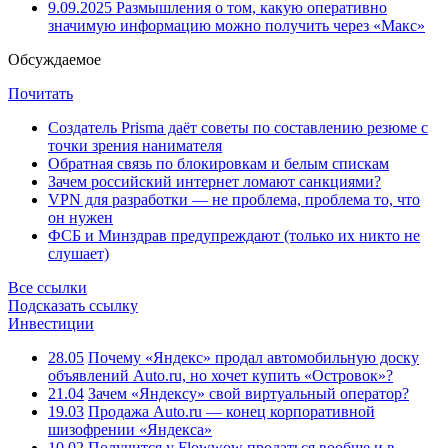
9.09.2025
Размышления о том, какую оперативно
значимую информацию можно получить через «Макс»
Обсуждаемое
Почитать
Создатель Prisma даёт советы по составлению резюме с
точки зрения нанимателя
Обратная связь по блокировкам и белым спискам
Зачем российский интернет ломают санкциями?
VPN для разработки — не проблема, проблема то, что
он нужен
ФСБ и Минздрав предупреждают (только их никто не
слушает)
Все ссылки
Подсказать ссылку
Инвестиции
28.05
Почему «Яндекс» продал автомобильную доску
объявлений Auto.ru, но хочет купить «Островок»?
21.04
Зачем «Яндексу» свой виртуальный оператор?
19.03
Продажа Auto.ru — конец корпоративной
шизофрении «Яндекса»
10.02
Получится у Flowwow продаться вообще и в