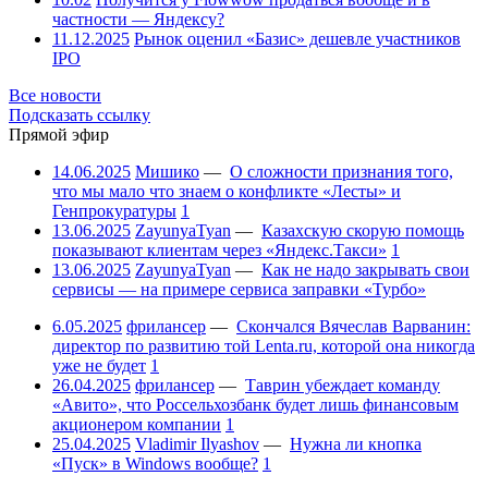
частности — Яндексу?
11.12.2025
Рынок оценил «Базис» дешевле участников
IPO
Все новости
Подсказать ссылку
Прямой эфир
14.06.2025
Мишико
—
О сложности признания того,
что мы мало что знаем о конфликте «Лесты» и
Генпрокуратуры
1
13.06.2025
ZayunyaTyan
—
Казахскую скорую помощь
показывают клиентам через «Яндекс.Такси»
1
13.06.2025
ZayunyaTyan
—
Как не надо закрывать свои
сервисы — на примере сервиса заправки «Турбо»
6.05.2025
фрилансер
—
Скончался Вячеслав Варванин:
директор по развитию той Lenta.ru, которой она никогда
уже не будет
1
26.04.2025
фрилансер
—
Таврин убеждает команду
«Авито», что Россельхозбанк будет лишь финансовым
акционером компании
1
25.04.2025
Vladimir Ilyashov
—
Нужна ли кнопка
«Пуск» в Windows вообще?
1