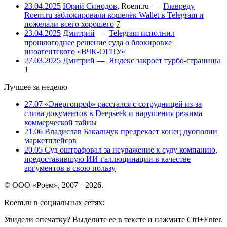
23.04.2025
Юрий Синодов
,
Roem.ru
—
Главреду
Roem.ru заблокировали кошелёк Wallet в Telegram и
пожелали всего хорошего
7
23.04.2025
Дмитрий
—
Telegram исполнил
прошлогоднее решение суда о блокировке
иноагентского «ВЧК-ОГПУ»
27.03.2025
Дмитрий
—
Яндекс закроет турбо-страницы
1
Лучшее за неделю
27.07
«Энергопроф» расстался с сотрудницей из-за
слива документов в Deepseek и нарушения режима
коммерческой тайны
21.06
Владислав Бакальчук предрекает конец дуополии
маркетплейсов
20.05
Суд оштрафовал за неуважение к суду компанию,
предоставившую ИИ-галлюцинации в качестве
аргументов в свою пользу
© ООО «Роем», 2007 – 2026.
Roem.ru в социальных сетях:
Увидели опечатку? Выделите ее в тексте и нажмите Ctrl+Enter.