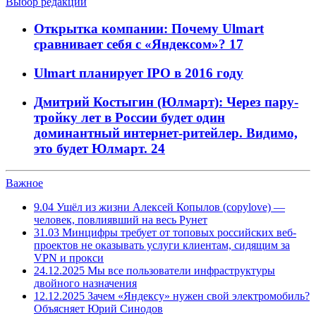
Выбор редакции
Открытка компании: Почему Ulmart
сравнивает себя с «Яндексом»?
17
Ulmart планирует IPO в 2016 году
Дмитрий Костыгин (Юлмарт): Через пару-
тройку лет в России будет один
доминантный интернет-ритейлер. Видимо,
это будет Юлмарт.
24
Важное
9.04
Ушёл из жизни Алексей Копылов (copylove) —
человек, повлиявший на весь Рунет
31.03
Минцифры требует от топовых российских веб-
проектов не оказывать услуги клиентам, сидящим за
VPN и прокси
24.12.2025
Мы все пользователи инфраструктуры
двойного назначения
12.12.2025
Зачем «Яндексу» нужен свой электромобиль?
Объясняет Юрий Синодов