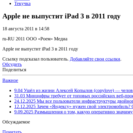
Текучка
Apple не выпустит iPad 3 в 2011 году
18 августа 2011 в 14:58
ru-RU
2011
ООО «Роем»
Медиа
Apple не выпустит iPad 3 в 2011 году
Ссылку подсказал пользователь.
Добавляйте свои ссылки
.
Обсудить
Поделиться
Важное
9.04
Ушёл из жизни Алексей Копылов (copylove) — челов
31.03
Минцифры требует от топовых российских веб-прое
24.12.2025
Мы все пользователи инфраструктуры двойног
12.12.2025
Зачем «Яндексу» нужен свой электромобиль?
9.09.2025
Размышления о том, какую оперативно значим
Обсуждаемое
Почитать