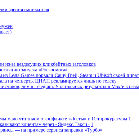
очки зрения нанимателя
 нужен
шает)
ян из-за вездесущих кликбейтных заголовков
ансляцию запуска «Роскосмоса»
 из Lesta Games порвали Сашу Грей, Steam и Ubisoft своей пира
ала на четверть, ЦИАН рекламируется лишь по телеку
исчиков, чем в Telegram. У остальных результаты в Max’е в разы
 мы мало что знаем о конфликте «Лесты» и Генпрокуратуры
1
казывают клиентам через «Яндекс.Такси»
1
сервисы — на примере сервиса заправки «Турбо»