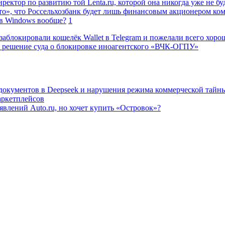
ректор по развитию той Lenta.ru, которой она никогда уже не бу
о», что Россельхозбанк будет лишь финансовым акционером ко
в Windows вообще?
1
заблокировали кошелёк Wallet в Telegram и пожелали всего хоро
 решение суда о блокировке иноагентского «ВЧК-ОГПУ»
 документов в Deepseek и нарушения режима коммерческой тайн
аркетплейсов
влений Auto.ru, но хочет купить «Островок»?