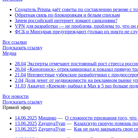
Создатель Prisma даёт советы по составлению резюме с т
Обратная связь по блокировкам и белым спискам
Зачем российский интернет ломают санкциями?
VPN для разработки — не проблема, проблема то, что он
ФСБ и Минздрав предупреждают (только их никто не слу
Все ссылки
Подсказать ссылку
Медиа
28.04
Эксперты отмечают постоянный рост стресса росси
26.04
«Кинопоиск» отрекламировал и показал прямую тр
21.04
Неизвестные узбекские разработчики с продюссером
2.04
Доля денег от недвижимости на рекламном рынке уп
31.03
Аккаунт «Кремля» набрал в Max в 5 раз больше подп
Все новости
Подсказать ссылку
Прямой эфир
14.06.2025
Мишико
—
О сложности признания того, что
13.06.2025
ZayunyaTyan
—
Казахскую скорую помощь по
13.06.2025
ZayunyaTyan
—
Как не надо закрывать свои 