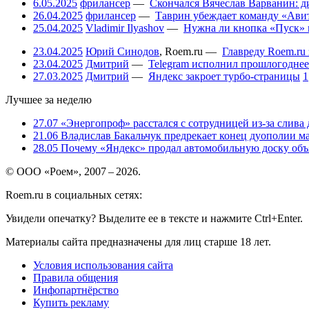
6.05.2025
фрилансер
—
Скончался Вячеслав Варванин: ди
26.04.2025
фрилансер
—
Таврин убеждает команду «Авит
25.04.2025
Vladimir Ilyashov
—
Нужна ли кнопка «Пуск» 
23.04.2025
Юрий Синодов
,
Roem.ru
—
Главреду Roem.ru 
23.04.2025
Дмитрий
—
Telegram исполнил прошлогоднее
27.03.2025
Дмитрий
—
Яндекс закроет турбо-страницы
1
Лучшее за неделю
27.07
«Энергопроф» расстался с сотрудницей из-за слива
21.06
Владислав Бакальчук предрекает конец дуополии м
28.05
Почему «Яндекс» продал автомобильную доску объя
© ООО «Роем», 2007 – 2026.
Roem.ru в социальных сетях:
Увидели опечатку? Выделите ее в тексте и нажмите Ctrl+Enter.
Материалы сайта предназначены для лиц старше 18 лет.
Условия использования сайта
Правила общения
Инфопартнёрство
Купить рекламу