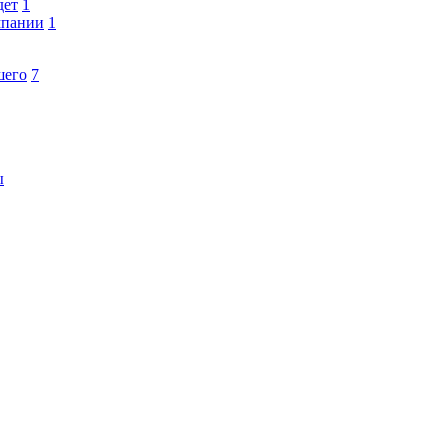
дет
1
мпании
1
шего
7
ы