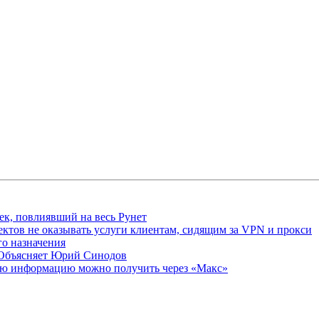
ек, повлиявший на весь Рунет
ктов не оказывать услуги клиентам, сидящим за VPN и прокси
о назначения
 Объясняет Юрий Синодов
ую информацию можно получить через «Макс»