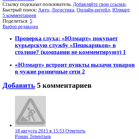
Ссылку подсказал пользователь.
Добавляйте свои ссылки
.
Быстрый поиск:
Авто
,
Логистика
,
Онлайн-ритейл
,
Юлмарт
.
5
комментариев
Поделиться
5
Выбор редакции
Проверка слуха: «Юлмарт» покупает
курьерскую службу «Пешкариков» в
столице? (компании не комментируют)
1
«Юлмарт» встроит пункты выдачи товаров
в чужие розничные сети
2
Добавить
5
комментариев
18 августа 2015 в 15:53
Ответить
Роман Терентьев