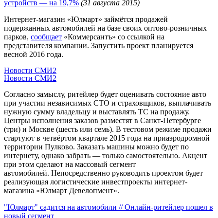
устройств — на 19,7%
(31 августа 2015)
Интернет-магазин «Юлмарт» займётся продажей
подержанных автомобилей на базе своих оптово-розничных
парков,
сообщает
«Коммерсантъ» со ссылкой на
представителя компании. Запустить проект планируется
весной 2016 года.
Новости СМИ2
Новости СМИ2
Согласно замыслу, ритейлер будет оценивать состояние авто
при участии независимых СТО и страховщиков, выплачивать
нужную сумму владельцу и выставлять ТС на продажу.
Центры исполнения заказов разместят в Санкт-Петербурге
(три) и Москве (шесть или семь). В тестовом режиме продажи
стартуют в четвёртом квартале 2015 года на приаэродромной
территории Пулково. Заказать машины можно будет по
интернету, однако забрать — только самостоятельно. Акцент
при этом сделают на массовый сегмент
автомобилей. Непосредственно руководить проектом будет
реализующая логистические инвестпроекты интернет-
магазина «Юлмарт Девелопмент».
"Юлмарт" садится на автомобили // Онлайн-ритейлер пошел в
новый сегмент