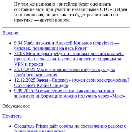
Ну там же написано «ритейлер будет оценивать
состояние авто при участии независимых СТО» :) Идея
то правильная, но вот как это будет реализовано на
практике — другой вопрос.
Важное
9.04
Ушёл из жизни Алексей Копылов (copylove) —
человек, повлиявший на весь Рунет
31.03
Минцифры требует от топовых российских веб-
проектов не оказывать услуги клиентам, сидящим за
VPN и прокси
24.12.2025
Мы все пользователи инфраструктуры
двойного назначения
12.12.2025
Зачем «Яндексу» нужен свой электромобиль?
Объясняет Юрий Синодов
9.09.2025
Размышления о том, какую оперативно
значимую информацию можно получить через «Макс»
Обсуждаемое
Почитать
Создатель Prisma даёт советы по составлению резюме с
точки зрения нанимателя