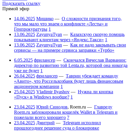
Подсказать ссылку
Прямой эфир
14.06.2025
Мишико
—
О сложности признания того,
что мы мало что знаем о конфликте «Лесты» и
Генпрокуратуры
1
13.06.2025
ZayunyaTyan
—
Казахскую скорую помощь
показывают клиентам через «Яндекс.Такси»
1
13.06.2025
ZayunyaTyan
—
Как не надо закрывать свои
сервисы — на примере сервиса заправки «Турбо»
6.05.2025
фрилансер
—
Скончался Вячеслав Варванин:
директор по развитию той Lenta.ru, которой она никогда
уже не будет
1
26.04.2025
фрилансер
—
Таврин убеждает команду
«Авито», что Россельхозбанк будет лишь финансовым
акционером компании
1
25.04.2025
Vladimir Ilyashov
—
Нужна ли кнопка
«Пуск» в Windows вообще?
1
23.04.2025
Юрий Синодов
,
Roem.ru
—
Главреду
Roem.ru заблокировали кошелёк Wallet в Telegram и
пожелали всего хорошего
7
23.04.2025
Дмитрий
—
Telegram исполнил
прошлогоднее решение суда о блокировке