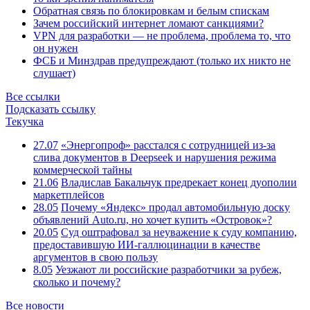
Обратная связь по блокировкам и белым спискам
Зачем российский интернет ломают санкциями?
VPN для разработки — не проблема, проблема то, что
он нужен
ФСБ и Минздрав предупреждают (только их никто не
слушает)
Все ссылки
Подсказать ссылку
Текучка
27.07
«Энергопроф» расстался с сотрудницей из-за
слива документов в Deepseek и нарушения режима
коммерческой тайны
21.06
Владислав Бакальчук предрекает конец дуополии
маркетплейсов
28.05
Почему «Яндекс» продал автомобильную доску
объявлений Auto.ru, но хочет купить «Островок»?
20.05
Суд оштрафовал за неуважение к суду компанию,
предоставившую ИИ-галлюцинации в качестве
аргументов в свою пользу
8.05
Уезжают ли российские разработчики за рубеж,
сколько и почему?
Все новости