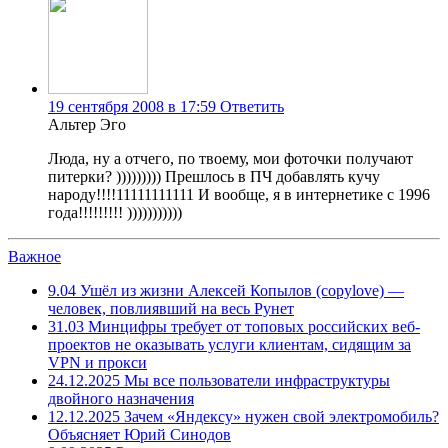
19 сентября 2008 в 17:59
Ответить
Альтер Эго
Люда, ну а отчего, по твоему, мои фоточки получают
питерки? ))))))))) Прешлось в ПЧ добавлять кучу
народу!!!!11111111111 И вообще, я в интернетике с 1996
года!!!!!!!!! )))))))))))
Важное
9.04
Ушёл из жизни Алексей Копылов (copylove) —
человек, повлиявший на весь Рунет
31.03
Минцифры требует от топовых российских веб-
проектов не оказывать услуги клиентам, сидящим за
VPN и прокси
24.12.2025
Мы все пользователи инфраструктуры
двойного назначения
12.12.2025
Зачем «Яндексу» нужен свой электромобиль?
Объясняет Юрий Синодов