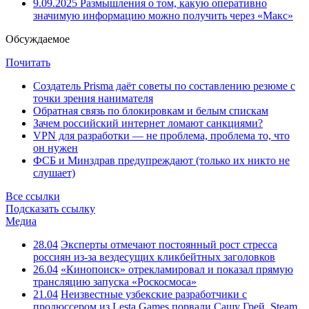
9.09.2025
Размышления о том, какую оперативно
значимую информацию можно получить через «Макс»
Обсуждаемое
Почитать
Создатель Prisma даёт советы по составлению резюме с
точки зрения нанимателя
Обратная связь по блокировкам и белым спискам
Зачем российский интернет ломают санкциями?
VPN для разработки — не проблема, проблема то, что
он нужен
ФСБ и Минздрав предупреждают (только их никто не
слушает)
Все ссылки
Подсказать ссылку
Медиа
28.04
Эксперты отмечают постоянный рост стресса
россиян из-за вездесущих кликбейтных заголовков
26.04
«Кинопоиск» отрекламировал и показал прямую
трансляцию запуска «Роскосмоса»
21.04
Неизвестные узбекские разработчики с
продюссером из Lesta Games порвали Сашу Грей, Steam