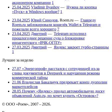
акционером компании
1
25.04.2025
Vladimir Ilyashov
—
Нужна ли кнопка
«Пуск» в Windows вообще?
1
23.04.2025
Юрий Синодов
,
Roem.ru
—
Главреду
Roem.ru заблокировали кошелёк Wallet в Telegram и
пожелали всего хорошего
7
23.04.2025
Дмитрий
—
Telegram исполнил
прошлогоднее решение суда о блокировке
иноагентского «ВЧК-ОГПУ»
27.03.2025
Дмитрий
—
Яндекс закроет турбо-страницы
1
Лучшее за неделю
27.07
«Энергопроф» расстался с сотрудницей из-за
слива документов в Deepseek и нарушения режима
коммерческой тайны
21.06
Владислав Бакальчук предрекает конец дуополии
маркетплейсов
28.05
Почему «Яндекс» продал автомобильную доску
объявлений Auto.ru, но хочет купить «Островок»?
© ООО «Роем», 2007 – 2026.