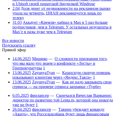
и Ubisoft своей пиратской бродилкой Windrose
2.04
Доля денег от недвижимости на рекламном рынке
упала на четверть, ЦИАН рекламируется лишь по
телеку
31.03
Аккаунт «Кремля» набрал в Max в 5 раз больше
подписчиков, чем в Telegram. У остальных результаты в
Max’е в разы хуже чем в Telegram
Все новости
Подсказать ссылку
Прямой эфир
14.06.2025
Мишико
—
О сложности признания того,
что мы мало что знаем о конфликте «Лесты» и
Генпрокуратуры
1
13.06.2025
ZayunyaTyan
—
Казахскую скорую помощь
показывают клиентам через «Яндекс.Такси»
1
13.06.2025
ZayunyaTyan
—
Как не надо закрывать свои
сервисы — на примере сервиса заправки «Турбо»
6.05.2025
фрилансер
—
Скончался Вячеслав Варванин:
директор по развитию той Lenta.ru, которой она никогда
уже не будет
1
26.04.2025
фрилансер
—
Таврин убеждает команду
«Авито», что Россельхозбанк будет лишь финансовым