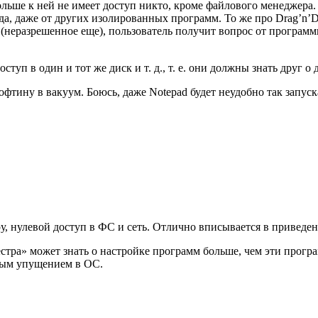
ьше к ней не имеет доступ никто, кроме файлового менеджера.
а, даже от других изолированных программ. То же про Drag’n’D
 (неразрешенное еще), пользователь получит вопрос от програм
ступ в один и тот же диск и т. д., т. е. они должны знать друг о
тину в вакуум. Боюсь, даже Notepad будет неудобно так запуска
ру, нулевой доступ в ФС и сеть. Отлично вписывается в приве
стра» может знать о настройке программ больше, чем эти програ
ьным упущением в ОС.