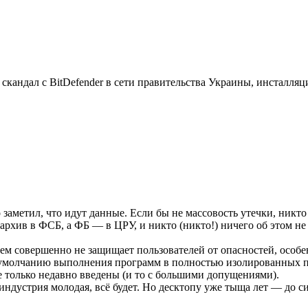
 скандал с BitDefender в сети правительства Украины, инсталляц
 заметил, что идут данные. Если бы не массовость утечки, никто
оархив в ФСБ, а ФБ — в ЦРУ, и никто (никто!) ничего об этом н
м совершенно не защищает пользователей от опасностей, особе
умолчанию выполнения программ в полностью изолированных песо
е только недавно введены (и то с большими допущениями).
индустрия молодая, всё будет. Но десктопу уже тыща лет — до 