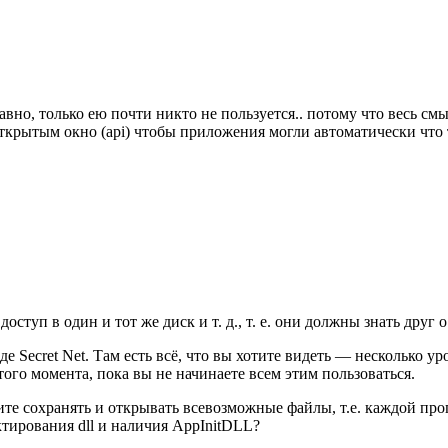
 давно, только ею почти никто не пользуется.. потому что весь
открытым окно (api) чтобы приложения могли автоматически что
оступ в один и тот же диск и т. д., т. е. они должны знать друг 
е Secret Net. Там есть всё, что вы хотите видеть — несколько ур
того момента, пока вы не начинаете всем этим пользоваться.
те сохранять и открывать всевозможные файлы, т.е. каждой прог
ктирования dll и наличия AppInitDLL?