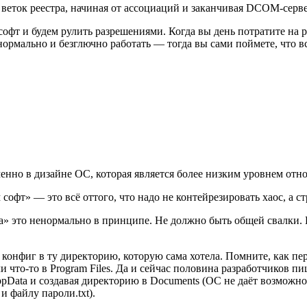
 веток реестра, начиная от ассоциаций и заканчивая DCOM-серве
софт и будем рулить разрешениями. Когда вы день потратите на 
т нормально и безглючно работать — тогда вы сами поймете, что вс
енно в дизайне ОС, которая является более низким уровнем относ
софт» — это всё оттого, что надо не контейрезировать хаос, а с
а» это ненормально в принципе. Не должно быть общей свалки. Е
конфиг в ту директорию, которую сама хотела. Помните, как пере
и что-то в Program Files. Да и сейчас половина разработчиков 
pData и создавая директорию в Documents (ОС не даёт возможно
и файлу пароли.txt).