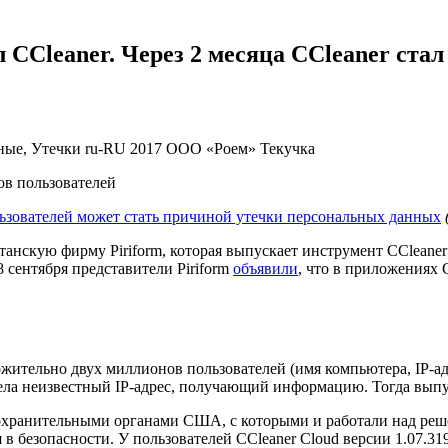
 CCleaner. Через 2 месяца CCleaner ста
ные, Утечки
ru-RU
2017
ООО «Роем»
Текучка
ов пользователей
ьзователей может стать причиной утечки персональных данных
итанскую фирму Piriform, которая выпускает инструмент CClean
8 сентября представители Piriform
объявили
, что в приложениях С
жительно двух миллионов пользователей (имя компьютера, IP-а
дела неизвестный IP-адрес, получающий информацию. Тогда вып
воохранительными органами США, с которыми и работали над реш
 в безопасности. У пользователей CCleaner Cloud версии 1.07.3