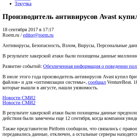
Текучка
Производитель антивирусов Avast купил
18 сентября 2017 в 17:17
Roem.ru /
editor@roem.ru
Антивирусы, Безопасность, Взлом, Вирусы, Персональные дан
В результате хакерской атаки были похищены данные миллион
Развитие событий:
Обезличенная информация о поведении пол
В июле этого года производитель антивирусов Avast купил бр
файлов» и для «оптимизации системы»,
сообщал
VentureBeat. 1
которые вышли в августе, нашли уязвимость.
Новости СМИ2
Новости СМИ2
В результате хакерской атаки были похищены данные предполо
действия были замечены еще 12 сентября, когда компания уви
Также представители Piriform сообщили, что связались с пра
передавались данные, отключен, а остальные серверы находятся