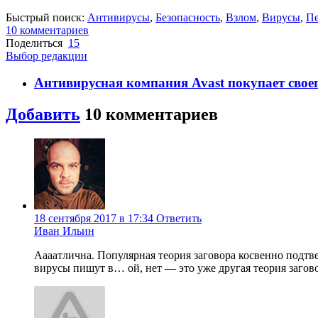
Быстрый поиск:
Антивирусы
,
Безопасность
,
Взлом
,
Вирусы
,
Пе
10
комментариев
Поделиться
15
Выбор редакции
Антивирусная компания Avast покупает свое
Добавить
10
комментариев
18 сентября 2017 в 17:34
Ответить
Иван Ильин
Аааатлична. Популярная теория заговора косвенно подт
вирусы пишут в… ой, нет — это уже другая теория загово