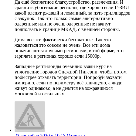
Да ещё бесплатное благоустройство, развлечения. И
сравнить убогенькие регионы, где хорошо если ГэЗИЛ
какой влепят ржавый и ломанный, за пять триллиардов
с закупок. Так что только самые альтернативно-
одаренные или не очень одаренные не начнут
подползать к границе МКАД, с внешней стороны.
Дома все эти фактически бесплатные. Так что
жаловаться это совсем не очень. Все эти дома
оплачиваются другими регионами, в той форме, что
зарплата в регионах хорошо если 15000р.
Западные рептилоиды очевидно взяли курс на
уплотнение городов Снежной Нигерии, чтобы потом
побыстрее отхапать территории. Попробуй захвати
империю, если по периметру всё защищено, а люди
живут одинаково, а не делятся на зожравшихся
москвичей и остальных.
23 сентября 2020 в 10:18
Ответить