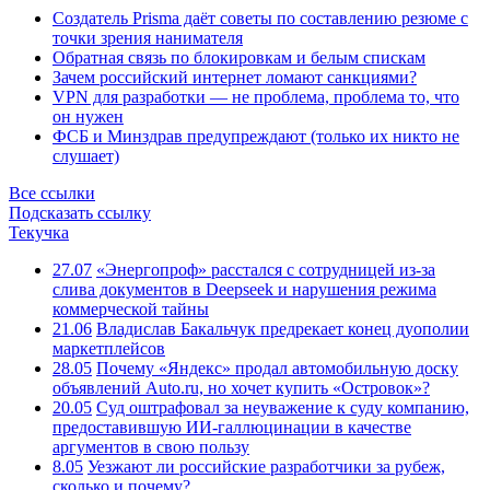
Создатель Prisma даёт советы по составлению резюме с
точки зрения нанимателя
Обратная связь по блокировкам и белым спискам
Зачем российский интернет ломают санкциями?
VPN для разработки — не проблема, проблема то, что
он нужен
ФСБ и Минздрав предупреждают (только их никто не
слушает)
Все ссылки
Подсказать ссылку
Текучка
27.07
«Энергопроф» расстался с сотрудницей из-за
слива документов в Deepseek и нарушения режима
коммерческой тайны
21.06
Владислав Бакальчук предрекает конец дуополии
маркетплейсов
28.05
Почему «Яндекс» продал автомобильную доску
объявлений Auto.ru, но хочет купить «Островок»?
20.05
Суд оштрафовал за неуважение к суду компанию,
предоставившую ИИ-галлюцинации в качестве
аргументов в свою пользу
8.05
Уезжают ли российские разработчики за рубеж,
сколько и почему?