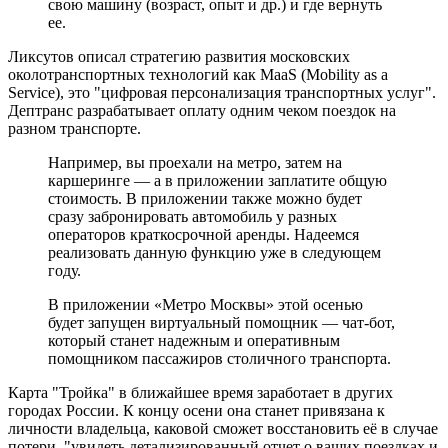
свою машину (возраст, опыт и др.) и где вернуть
ее.
Ликсутов описал стратегию развития московских
околотранспортных технологий как MaaS (Mobility as a
Service), это "цифровая персонализация транспортных услуг".
Дептранс разрабатывает оплату одним чеком поездок на
разном транспорте.
Например, вы проехали на метро, затем на
каршеринге — а в приложении заплатите общую
стоимость. В приложении также можно будет
сразу забронировать автомобиль у разных
операторов краткосрочной аренды. Надеемся
реализовать данную функцию уже в следующем
году.
В приложении «Метро Москвы» этой осенью
будет запущен виртуальный помощник — чат-бот,
который станет надежным и оперативным
помощником пассажиров столичного транспорта.
Карта "Тройка" в ближайшее время заработает в других
городах России. К концу осени она станет привязана к
личности владельца, каковой сможет восстановить её в случае
потери, "увидеть детализированный отчет о ваших поездках и