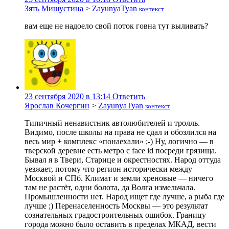
Зять Мишустина
>
ZayunyaTyan
контекст
вам еще не надоело свой поток говна тут выливать?
23 сентября 2020 в 13:14
Ответить
Ярослав Кочергин
>
ZayunyaTyan
контекст
Типичный ненавистник автолюбителей и тролль.
Видимо, после школы на права не сдал и обозлился на
весь мир + комплекс «понаехали» ;-) Ну, логично — в
тверской деревне есть метро с face id посреди грязища.
Бывал я в Твери, Старице и окрестностях. Народ оттуда
уезжает, потому что регион исторически между
Москвой и СПб. Климат и земли хреновые — ничего
там не растёт, одни болота, да Волга измельчала.
Промышленности нет. Народ ищет где лучше, а рыба где
лучше ;) Перенаселенность Москвы — это результат
сознательных градостроительных ошибок. Границу
города можно было оставить в пределах МКАД, вести