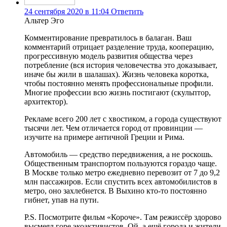
24 сентября 2020 в 11:04
Ответить
Альтер Эго
Комментирование превратилось в балаган. Ваш
комментарий отрицает разделение труда, кооперацию,
прогрессивную модель развития общества через
потребление (вся история человечества это доказывает,
иначе бы жили в шалашах). Жизнь человека коротка,
чтобы постоянно менять профессиональные профили.
Многие профессии всю жизнь постигают (скульптор,
архитектор).
Рекламе всего 200 лет с хвостиком, а города существуют
тысячи лет. Чем отличается город от провинции —
изучите на примере античной Греции и Рима.
Автомобиль — средство передвижения, а не роскошь.
Общественным транспортом пользуются гораздо чаще.
В Москве только метро ежедневно перевозит от 7 до 9,2
млн пассажиров. Если спустить всех автомобилистов в
метро, оно захлебнется. В Выхино кто-то постоянно
гибнет, упав на пути.
P.S. Посмотрите фильм «Короче». Там режиссёр здорово
высмеял горе экоактивистов. Ой, а ещё города и жители