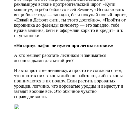
рекламируя всякие протребительский шрот. «Купи
машину», «греби бабло со всей Земли», «Использовать
вещи более года — западло, беги покупай новый шрот»,
«Езжай в Дефолт сити, ты этого достойно», «Пройти от
коровника до фазенды километр — это западло, тебе
нужна машина, беги и оформляй корыто в кредит» и т.
п. установки.
«Нотариус нафиг не нужен при лесозаготовке.»
А кто мешает работать лесником и заниматься
лесопосадками
для китайцев
?
И автошрот я не ненавижу, а просто не согласна с тем,
что против них законы либо не работают, либо законы
принимаются в их пользу. Если растить вороватых
уродцев, логчино, что вороватые уродцы и вырастут и
загадят вообще всё. Это обычное чувство
справедливости.