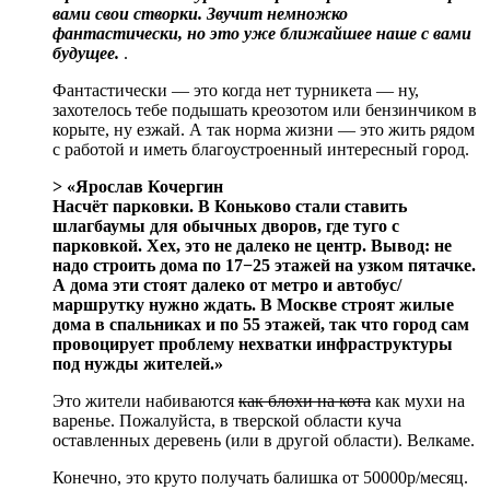
вами свои створки. Звучит немножко
фантастически, но это уже ближайшее наше с вами
будущее.
.
Фантастически — это когда нет турникета — ну,
захотелось тебе подышать креозотом или бензинчиком в
корыте, ну езжай. А так норма жизни — это жить рядом
с работой и иметь благоустроенный интересный город.
> «Ярослав Кочергин
Насчёт парковки. В Коньково стали ставить
шлагбаумы для обычных дворов, где туго с
парковкой. Хех, это не далеко не центр. Вывод: не
надо строить дома по 17−25 этажей на узком пятачке.
А дома эти стоят далеко от метро и автобус/
маршрутку нужно ждать. В Москве строят жилые
дома в спальниках и по 55 этажей, так что город сам
провоцирует проблему нехватки инфраструктуры
под нужды жителей.»
Это жители набиваются
как блохи на кота
как мухи на
варенье. Пожалуйста, в тверской области куча
оставленных деревень (или в другой области). Велкаме.
Конечно, это круто получать балишка от 50000р/месяц.