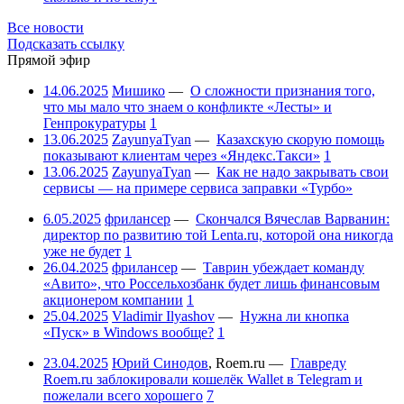
Все новости
Подсказать ссылку
Прямой эфир
14.06.2025
Мишико
—
О сложности признания того,
что мы мало что знаем о конфликте «Лесты» и
Генпрокуратуры
1
13.06.2025
ZayunyaTyan
—
Казахскую скорую помощь
показывают клиентам через «Яндекс.Такси»
1
13.06.2025
ZayunyaTyan
—
Как не надо закрывать свои
сервисы — на примере сервиса заправки «Турбо»
6.05.2025
фрилансер
—
Скончался Вячеслав Варванин:
директор по развитию той Lenta.ru, которой она никогда
уже не будет
1
26.04.2025
фрилансер
—
Таврин убеждает команду
«Авито», что Россельхозбанк будет лишь финансовым
акционером компании
1
25.04.2025
Vladimir Ilyashov
—
Нужна ли кнопка
«Пуск» в Windows вообще?
1
23.04.2025
Юрий Синодов
,
Roem.ru
—
Главреду
Roem.ru заблокировали кошелёк Wallet в Telegram и
пожелали всего хорошего
7