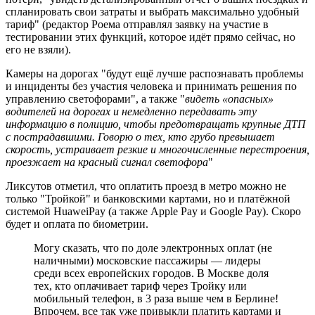
спланировать свои затраты и выбрать максимально удобный
тариф" (редактор Роема отправлял заявку на участие в
тестировании этих функций, которое идёт прямо сейчас, но
его не взяли).
Камеры на дорогах "будут ещё лучше распознавать проблемы
и инциденты без участия человека и принимать решения по
управлению светофорами", а также "
видеть «опасных»
водителей на дорогах и немедленно передавать эту
информацию в полицию, чтобы предотвращать крупные ДТП
с пострадавшими. Говорю о тех, кто грубо превышает
скорость, устраивает резкие и многочисленные перестроения,
проезжает на красный сигнал светофора
"
Ликсутов отметил, что оплатить проезд в метро можно не
только "Тройкой" и банковскими картами, но и платёжной
системой HuaweiPay (а также Apple Pay и Google Pay). Скоро
будет и оплата по биометрии.
Могу сказать, что по доле электронных оплат (не
наличными) московские пассажиры — лидеры
среди всех европейских городов. В Москве доля
тех, кто оплачивает тариф через Тройку или
мобильный телефон, в 3 раза выше чем в Берлине!
Впрочем, все так уже привыкли платить картами и