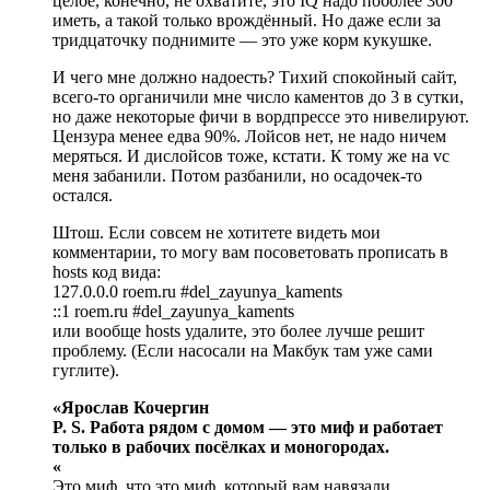
целое, конечно, не охватите, это IQ надо поболее 300
иметь, а такой только врождённый. Но даже если за
тридцаточку поднимите — это уже корм кукушке.
И чего мне должно надоесть? Тихий спокойный сайт,
всего-то органичили мне число каментов до 3 в сутки,
но даже некоторые фичи в вордпрессе это нивелируют.
Цензура менее едва 90%. Лойсов нет, не надо ничем
меряться. И дислойсов тоже, кстати. К тому же на vc
меня забанили. Потом разбанили, но осадочек-то
остался.
Штош. Если совсем не хотитете видеть мои
комментарии, то могу вам посоветовать прописать в
hosts код вида:
127.0.0.0 roem.ru #del_zayunya_kaments
::1 roem.ru #del_zayunya_kaments
или вообще hosts удалите, это более лучше решит
проблему. (Если насосали на Макбук там уже сами
гуглите).
«Ярослав Кочергин
P. S. Работа рядом с домом — это миф и работает
только в рабочих посёлках и моногородах.
«
Это миф, что это миф, который вам навязали,