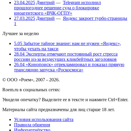
23.04.2025
Дмитрий
—
Telegram исполнил
прошлогоднее решение суда о блокировке
иноагентского «ВЧК-ОГПУ»
27.03.2025
Дмитрий
—
Яндекс закроет турбо-страницы
1
Лучшее за неделю
5.05
Забытое тайное знание: нам не нужен «Яндекс»,
чтобы уехать на такси
28.04
Эксперты отмечают постоянный рост стресса
россиян из-за вездесущих кликбейтных заголовков
26.04
«Кинопоиск» отрекламировал и показал прямую
трансляцию запуска «Роскосмоса»
© ООО «Роем», 2007 – 2026.
Roem.ru в социальных сетях:
Увидели опечатку? Выделите ее в тексте и нажмите Ctrl+Enter.
Материалы сайта предназначены для лиц старше 18 лет.
Условия использования сайта
Правила общения
Инфопартнёрство