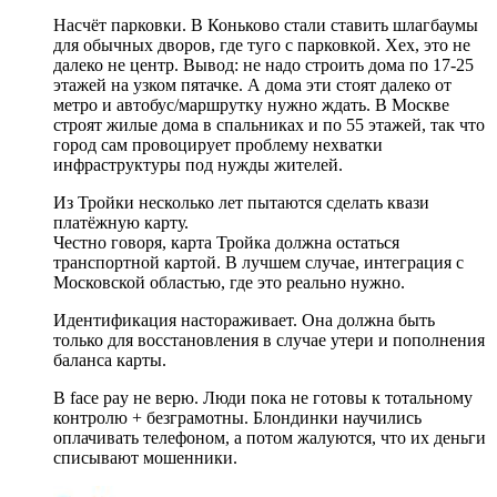
Насчёт парковки. В Коньково стали ставить шлагбаумы
для обычных дворов, где туго с парковкой. Хех, это не
далеко не центр. Вывод: не надо строить дома по 17-25
этажей на узком пятачке. А дома эти стоят далеко от
метро и автобус/маршрутку нужно ждать. В Москве
строят жилые дома в спальниках и по 55 этажей, так что
город сам провоцирует проблему нехватки
инфраструктуры под нужды жителей.
Из Тройки несколько лет пытаются сделать квази
платёжную карту.
Честно говоря, карта Тройка должна остаться
транспортной картой. В лучшем случае, интеграция с
Московской областью, где это реально нужно.
Идентификация настораживает. Она должна быть
только для восстановления в случае утери и пополнения
баланса карты.
В face pay не верю. Люди пока не готовы к тотальному
контролю + безграмотны. Блондинки научились
оплачивать телефоном, а потом жалуются, что их деньги
списывают мошенники.