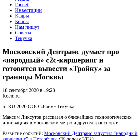
Госвеб
Инвестиции
Кадры
Кейсы
Нам пишут
Советы
Текучка
Московский Дептранс думает про
«народный» c2c-каршеринг и
готовится вывести «Тройку» за
границы Москвы
18 сентября 2020 в 19:23
Roem.ru
ru-RU
2020
ООО «Роем»
Текучка
Максим Ликсутов рассказал о ближайших технологических
инновациях в московском метро и другом транспорте
Развитие событий:
Московский Дептранс запустил "народный
каршеринг" в Петербурге
(30 апреля 2021)