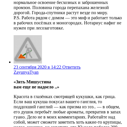
нормальное освоение бесхозных и заброшенных
промзон. Половина города перепахана железной
дорогой. Города-спутники растут везде по миру.
P.S. Работа рядом с домом — это миф и работает только
в рабочих посёлках и моногородах. Нотариус нафиг не
нужен при лесозаготовке.
23 сентября 2020 в 14:22
Ответить
ZayunyaTyan
«Зять Мишустина
вам еще не надоело ..»
Красота в глазёнках смотрящей кукушки, как грица.
Если ваш кукуша покусал вашего ганглия, то
поддохший ганглий — как призма из эээ.. — в общем,
его душок перебьёт любые ароматы, превратив в запах
гуано. Дело не в моих комментариях. Работайте над
собой, может сможете заметить хоть какие-то крупицы,