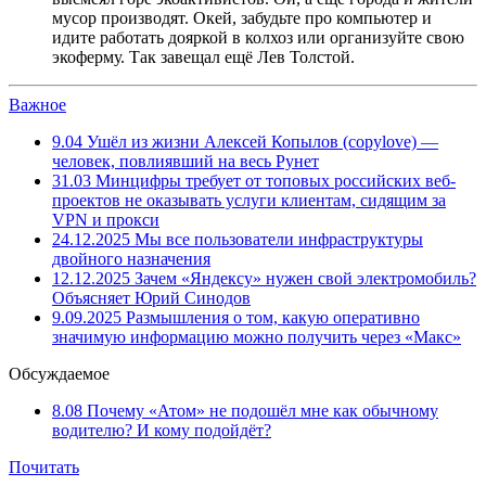
мусор производят. Окей, забудьте про компьютер и
идите работать дояркой в колхоз или организуйте свою
экоферму. Так завещал ещё Лев Толстой.
Важное
9.04
Ушёл из жизни Алексей Копылов (copylove) —
человек, повлиявший на весь Рунет
31.03
Минцифры требует от топовых российских веб-
проектов не оказывать услуги клиентам, сидящим за
VPN и прокси
24.12.2025
Мы все пользователи инфраструктуры
двойного назначения
12.12.2025
Зачем «Яндексу» нужен свой электромобиль?
Объясняет Юрий Синодов
9.09.2025
Размышления о том, какую оперативно
значимую информацию можно получить через «Макс»
Обсуждаемое
8.08
Почему «Атом» не подошёл мне как обычному
водителю? И кому подойдёт?
Почитать