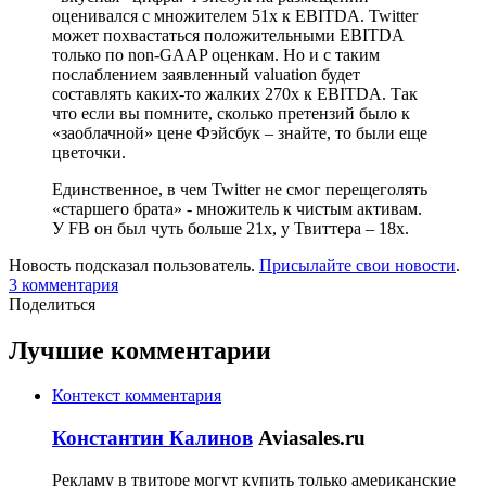
оценивался с множителем 51х к EBITDA. Twitter
может похвастаться положительными EBITDA
только по non-GAAP оценкам. Но и с таким
послаблением заявленный valuation будет
составлять каких-то жалких 270х к EBITDA. Так
что если вы помните, сколько претензий было к
«заоблачной» цене Фэйсбук – знайте, то были еще
цветочки.
Единственное, в чем Twitter не смог перещеголять
«старшего брата» - множитель к чистым активам.
У FB он был чуть больше 21х, у Твиттера – 18х.
Новость подсказал пользователь.
Присылайте свои новости
.
3
комментария
Поделиться
Лучшие комментарии
Контекст комментария
Константин Калинов
Aviasales.ru
Рекламу в твиторе могут купить только американские