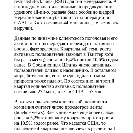
restricted stock units (RSU) для топ-менеджмента. А
в последнем квартале, видимо, в предвкушении
удачного ай-пи-о, раздача была особенно щедрой.
Нереализованный убыток от этих операций по
GAAP за 3 кв. составил 44 млн. долл., т.е. четверть
выручки.
Данные по динамике клиентского поголовья и его
активности подтверждают переход от активного
роста к фазе зрелости. Квартальный темп роста
активных пользователей (заходят в Твиттер хотя
бы раз в месяц) составил 6,4% против 10,6% годом
ранее. В Соединенных Штатах число активных
пользователей близко к насыщению. В остальном
мире, безусловно, есть резерв, однако темпы
прироста также падают. По состоянию на третий
квартал количество активных пользователей
составляло 232 млн., в т.ч. в США – 53 млн.
Важным показателем клиентской активности
компания считает число просмотров ленты
(timeline views). Здесь динамика еще более слабая:
рост на 5,2% к прошлому кварталу против роста
на 18,5% годом ранее. Что касается США, то
последние 4 квартала timeline views в расчете на 1