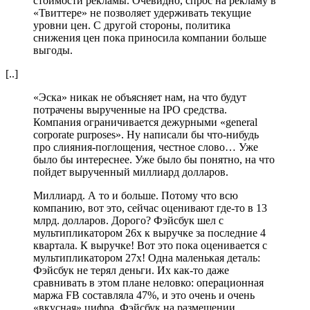
стоимости рекламы. Очевидно, спрос на рекламу в
«Твиттере» не позволяет удерживать текущие
уровни цен. С другой стороны, политика
снижения цен пока приносила компании больше
выгоды.
[..]
«Эска» никак не объясняет нам, на что будут
потрачены вырученные на IPO средства.
Компания ограничивается дежурными «general
corporate purposes». Ну написали бы что-нибудь
про слияния-поглощения, честное слово… Уже
было бы интереснее. Уже было бы понятно, на что
пойдет вырученный миллиард долларов.
Миллиард. А то и больше. Потому что всю
компанию, вот это, сейчас оценивают где-то в 13
млрд. долларов. Дорого? Фэйсбук шел с
мультипликатором 26х к выручке за последние 4
квартала. К выручке! Вот это пока оценивается с
мультипликатором 27х! Одна маленькая деталь:
Фэйсбук не терял деньги. Их как-то даже
сравнивать в этом плане неловко: операционная
маржа FB составляла 47%, и это очень и очень
«вкусная» цифра. Фэйсбук на размещении