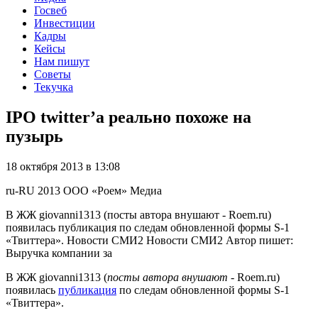
Госвеб
Инвестиции
Кадры
Кейсы
Нам пишут
Советы
Текучка
IPO twitter’a реально похоже на
пузырь
18 октября 2013 в 13:08
ru-RU
2013
ООО «Роем»
Медиа
В ЖЖ giovanni1313 (посты автора внушают - Roem.ru)
появилась публикация по следам обновленной формы S-1
«Твиттера». Новости СМИ2 Новости СМИ2 Автор пишет:
Выручка компании за
В ЖЖ giovanni1313 (
посты автора внушают
- Roem.ru)
появилась
публикация
по следам обновленной формы S-1
«Твиттера».