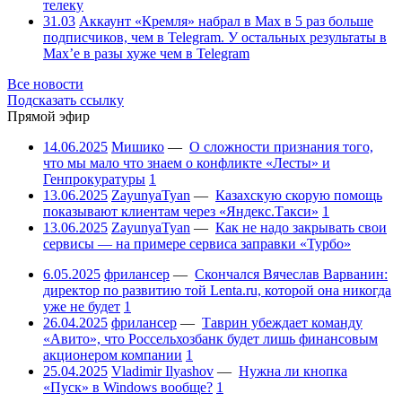
телеку
31.03
Аккаунт «Кремля» набрал в Max в 5 раз больше
подписчиков, чем в Telegram. У остальных результаты в
Max’е в разы хуже чем в Telegram
Все новости
Подсказать ссылку
Прямой эфир
14.06.2025
Мишико
—
О сложности признания того,
что мы мало что знаем о конфликте «Лесты» и
Генпрокуратуры
1
13.06.2025
ZayunyaTyan
—
Казахскую скорую помощь
показывают клиентам через «Яндекс.Такси»
1
13.06.2025
ZayunyaTyan
—
Как не надо закрывать свои
сервисы — на примере сервиса заправки «Турбо»
6.05.2025
фрилансер
—
Скончался Вячеслав Варванин:
директор по развитию той Lenta.ru, которой она никогда
уже не будет
1
26.04.2025
фрилансер
—
Таврин убеждает команду
«Авито», что Россельхозбанк будет лишь финансовым
акционером компании
1
25.04.2025
Vladimir Ilyashov
—
Нужна ли кнопка
«Пуск» в Windows вообще?
1