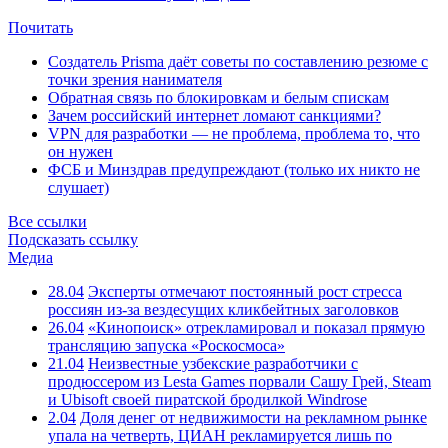
Почитать
Создатель Prisma даёт советы по составлению резюме с
точки зрения нанимателя
Обратная связь по блокировкам и белым спискам
Зачем российский интернет ломают санкциями?
VPN для разработки — не проблема, проблема то, что
он нужен
ФСБ и Минздрав предупреждают (только их никто не
слушает)
Все ссылки
Подсказать ссылку
Медиа
28.04
Эксперты отмечают постоянный рост стресса
россиян из-за вездесущих кликбейтных заголовков
26.04
«Кинопоиск» отрекламировал и показал прямую
трансляцию запуска «Роскосмоса»
21.04
Неизвестные узбекские разработчики с
продюссером из Lesta Games порвали Сашу Грей, Steam
и Ubisoft своей пиратской бродилкой Windrose
2.04
Доля денег от недвижимости на рекламном рынке
упала на четверть, ЦИАН рекламируется лишь по