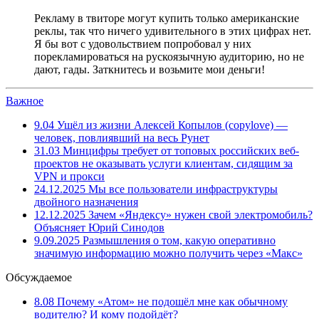
Рекламу в твиторе могут купить только американские
реклы, так что ничего удивительного в этих цифрах нет.
Я бы вот с удовольствием попробовал у них
порекламироваться на рускоязычную аудиторию, но не
дают, гады. Заткнитесь и возьмите мои деньги!
Важное
9.04
Ушёл из жизни Алексей Копылов (copylove) —
человек, повлиявший на весь Рунет
31.03
Минцифры требует от топовых российских веб-
проектов не оказывать услуги клиентам, сидящим за
VPN и прокси
24.12.2025
Мы все пользователи инфраструктуры
двойного назначения
12.12.2025
Зачем «Яндексу» нужен свой электромобиль?
Объясняет Юрий Синодов
9.09.2025
Размышления о том, какую оперативно
значимую информацию можно получить через «Макс»
Обсуждаемое
8.08
Почему «Атом» не подошёл мне как обычному
водителю? И кому подойдёт?