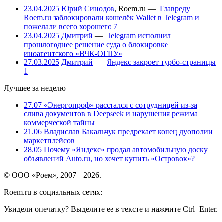
23.04.2025
Юрий Синодов
,
Roem.ru
—
Главреду
Roem.ru заблокировали кошелёк Wallet в Telegram и
пожелали всего хорошего
7
23.04.2025
Дмитрий
—
Telegram исполнил
прошлогоднее решение суда о блокировке
иноагентского «ВЧК-ОГПУ»
27.03.2025
Дмитрий
—
Яндекс закроет турбо-страницы
1
Лучшее за неделю
27.07
«Энергопроф» расстался с сотрудницей из-за
слива документов в Deepseek и нарушения режима
коммерческой тайны
21.06
Владислав Бакальчук предрекает конец дуополии
маркетплейсов
28.05
Почему «Яндекс» продал автомобильную доску
объявлений Auto.ru, но хочет купить «Островок»?
© ООО «Роем», 2007 – 2026.
Roem.ru в социальных сетях:
Увидели опечатку? Выделите ее в тексте и нажмите Ctrl+Enter.