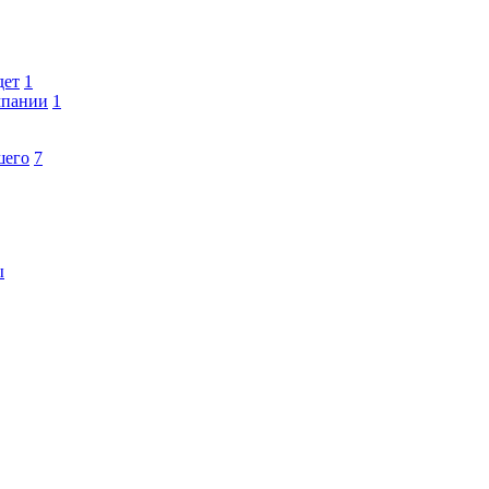
дет
1
мпании
1
шего
7
ы