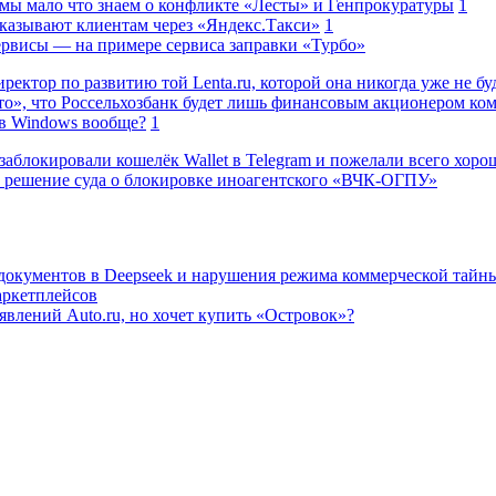
 мы мало что знаем о конфликте «Лесты» и Генпрокуратуры
1
казывают клиентам через «Яндекс.Такси»
1
сервисы — на примере сервиса заправки «Турбо»
ректор по развитию той Lenta.ru, которой она никогда уже не бу
о», что Россельхозбанк будет лишь финансовым акционером ко
в Windows вообще?
1
заблокировали кошелёк Wallet в Telegram и пожелали всего хоро
 решение суда о блокировке иноагентского «ВЧК-ОГПУ»
 документов в Deepseek и нарушения режима коммерческой тайн
аркетплейсов
влений Auto.ru, но хочет купить «Островок»?