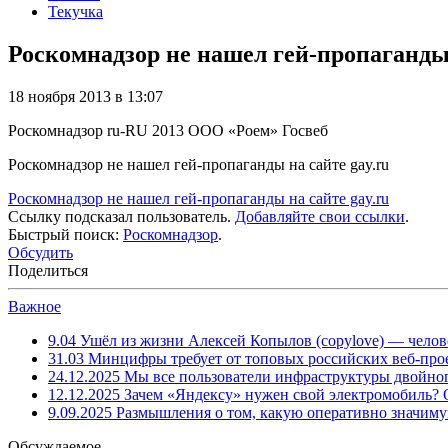
Текучка
Роскомнадзор не нашел гей-пропаганды 
18 ноября 2013 в 13:07
Роскомнадзор
ru-RU
2013
ООО «Роем»
Госвеб
Роскомнадзор не нашел гей-пропаганды на сайте gay.ru
Роскомнадзор не нашел гей-пропаганды на сайте gay.ru
Ссылку подсказал пользователь.
Добавляйте свои ссылки
.
Быстрый поиск:
Роскомнадзор
.
Обсудить
Поделиться
Важное
9.04
Ушёл из жизни Алексей Копылов (copylove) — челов
31.03
Минцифры требует от топовых российских веб-прое
24.12.2025
Мы все пользователи инфраструктуры двойног
12.12.2025
Зачем «Яндексу» нужен свой электромобиль?
9.09.2025
Размышления о том, какую оперативно значим
Обсуждаемое