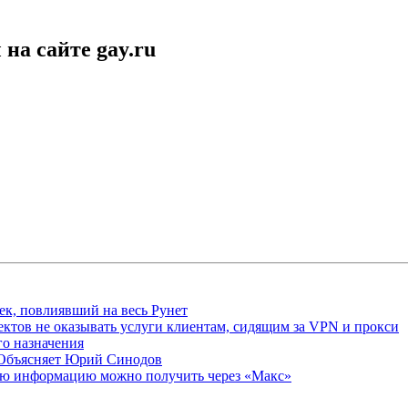
на сайте gay.ru
ек, повлиявший на весь Рунет
ктов не оказывать услуги клиентам, сидящим за VPN и прокси
о назначения
 Объясняет Юрий Синодов
ую информацию можно получить через «Макс»