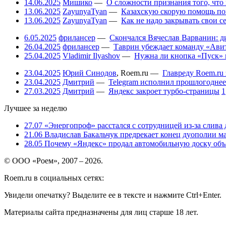
14.06.2025
Мишико
—
О сложности признания того, что
13.06.2025
ZayunyaTyan
—
Казахскую скорую помощь по
13.06.2025
ZayunyaTyan
—
Как не надо закрывать свои 
6.05.2025
фрилансер
—
Скончался Вячеслав Варванин: ди
26.04.2025
фрилансер
—
Таврин убеждает команду «Авит
25.04.2025
Vladimir Ilyashov
—
Нужна ли кнопка «Пуск» 
23.04.2025
Юрий Синодов
,
Roem.ru
—
Главреду Roem.ru 
23.04.2025
Дмитрий
—
Telegram исполнил прошлогоднее
27.03.2025
Дмитрий
—
Яндекс закроет турбо-страницы
1
Лучшее за неделю
27.07
«Энергопроф» расстался с сотрудницей из-за слива
21.06
Владислав Бакальчук предрекает конец дуополии м
28.05
Почему «Яндекс» продал автомобильную доску объя
© ООО «Роем», 2007 – 2026.
Roem.ru в социальных сетях:
Увидели опечатку? Выделите ее в тексте и нажмите Ctrl+Enter.
Материалы сайта предназначены для лиц старше 18 лет.