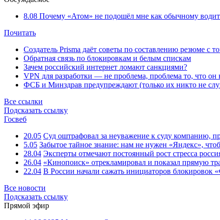
8.08
Почему «Атом» не подошёл мне как обычному водит
Почитать
Создатель Prisma даёт советы по составлению резюме с т
Обратная связь по блокировкам и белым спискам
Зачем российский интернет ломают санкциями?
VPN для разработки — не проблема, проблема то, что он
ФСБ и Минздрав предупреждают (только их никто не слу
Все ссылки
Подсказать ссылку
Госвеб
20.05
Суд оштрафовал за неуважение к суду компанию, п
5.05
Забытое тайное знание: нам не нужен «Яндекс», чтоб
28.04
Эксперты отмечают постоянный рост стресса росси
26.04
«Кинопоиск» отрекламировал и показал прямую тр
22.04
В России начали сажать инициаторов блокировок «
Все новости
Подсказать ссылку
Прямой эфир