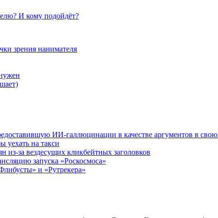
елю? И кому подойдёт?
очки зрения нанимателя
 нужен
шает)
редоставившую ИИ-галлюцинации в качестве аргументов в свою
ы уехать на такси
ян из-за вездесущих кликбейтных заголовков
ансляцию запуска «Роскосмоса»
Флибусты» и «Рутрекера»